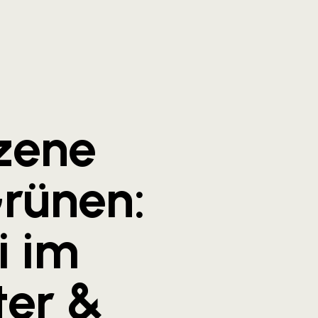
zene
rünen:
ei im
ter &