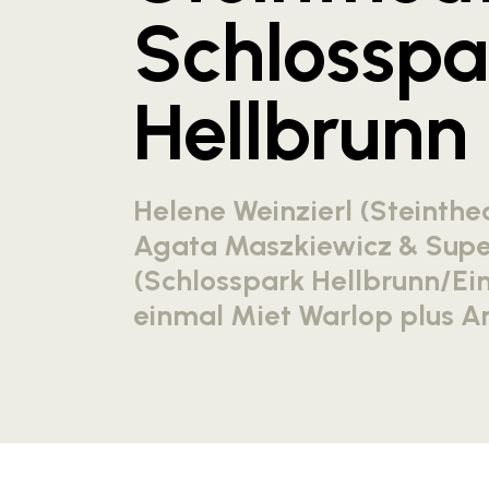
Schlosspa
Hellbrunn
Helene Weinzierl (Steintheat
Agata Maszkiewicz & Sup
(Schlosspark Hellbrunn/Eint
einmal Miet Warlop plus Ar