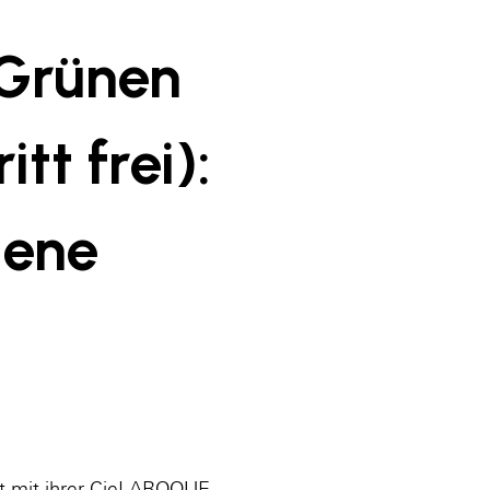
Grünen
tt frei):
lene
lt mit ihrer CieLAROQUE