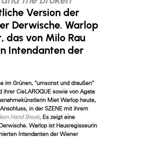
tliche Version der
er Derwische. Warlop
, das von Milo Rau
en Intendanten der
ne im Grünen, "umsonst und draußen"
und ihrer CieLAROQUE sowie von Agata
usnahmekünstlerin Miet Warlop heute,
m Anschluss, in der SZENE mit ihrem
oken Hand Break
. Es zeigt eine
Derwische. Warlop ist Hausregisseurin
nierten Intendanten der Wiener