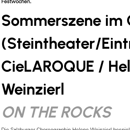
Festwochen.
Sommerszene im 
(Steintheater/Eintri
CieLAROQUE / He
Weinzierl
ON THE ROCKS
Die Salzburger Choreographin Helene Weinzierl bespie