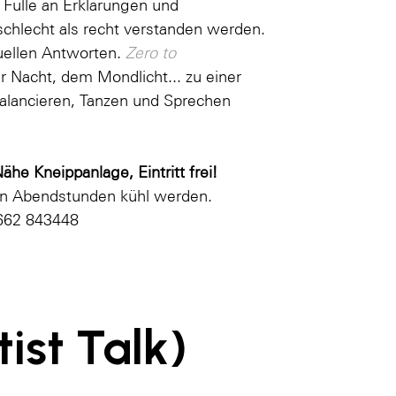
 Fülle an Erklärungen und
chlecht als recht verstanden werden.
u­ellen Antworten.
Zero to
 Nacht, dem Mondlicht... zu einer
Balancieren, Tanzen und Sprechen
ähe Kneippanlage, Eintritt frei!
den Abendstunden kühl werden.
662 843448
ist Talk)