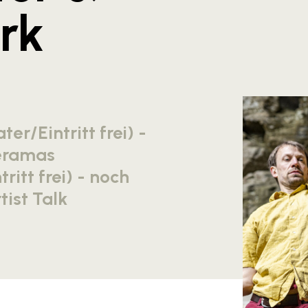
rk
er/Eintritt frei) -
eramas
ritt frei) - noch
tist Talk