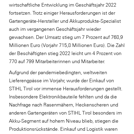
wirtschaftliche Entwicklung im Geschäftsjahr 2022
SERVICE&MORE
fortsetzen. Trotz einiger Herausforderungen ist der
SKINUANCE®
Gartengeräte-Hersteller und Akkuprodukte-Spezialist
auch im vergangenen Geschäftsjahr wieder
Somfy
gewachsen. Der Umsatz stieg um 7 Prozent auf 768,9
Sony DADC
Millionen Euro (Vorjahr 715,8 Millionen Euro). Die Zahl
SPIEGLTEC
der Beschäftigten stieg 2022 leicht um 4 Prozent von
770 auf 799 Mitarbeiterinnen und Mitarbeiter.
STIHL Tirol
Aufgrund der pandemiebedingten, weltweiten
Trend Micro
Lieferengpässe im Vorjahr, wurde der Einkauf von
TAG GmbH
STIHL Tirol vor immense Herausforderungen gestellt.
VALETTA
Insbesondere Elektronikbauteile fehlten und da die
Nachfrage nach Rasenmähern, Heckenscheren und
Verband Druck Medien Österreich
anderen Gartengeräten von STIHL Tirol besonders im
Wirtschaftskammer Salzburg
Akku-Segment auf hohem Niveau blieb, stiegen die
WKS Fachgruppe Fahrzeughandel und
Produktionsrückstände. Einkauf und Logistik waren
Fahrzeugtechnik