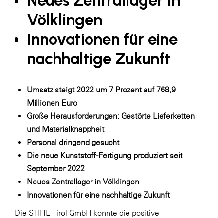
Neues Zentrallager in
LAT Nitrogen
Völklingen
Libro
Innovationen für eine
Lidl Österreich
nachhaltige Zukunft
Die Menü-Manufaktur
MTH Retail Group
Umsatz steigt 2022 um 7 Prozent auf 768,9
OMV
Millionen Euro
OptimaMed
Große Herausforderungen: Gestörte Lieferketten
PAGRO
und Materialknappheit
Personal dringend gesucht
PHH Rechtsanwält:innen
Die neue Kunststoff-Fertigung produziert seit
Primark
September 2022
Salesforce
Neues Zentrallager in Völklingen
Innovationen für eine nachhaltige Zukunft
sebamed
Die STIHL Tirol GmbH konnte die positive
SeneCura