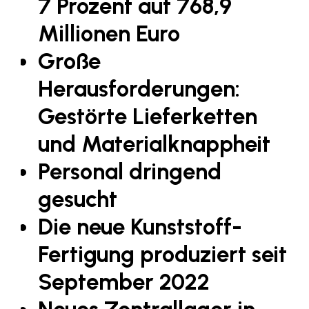
7 Prozent auf 768,9
Fressnapf
Millionen Euro
FRoSTA
Große
FV Energierohstoff & Kraftstoff
Gardena
Herausforderungen:
Gas Connect Austria
Gestörte Lieferketten
GBV - Verband gemeinnütziger
und Materialknappheit
Bauvereinigungen
Personal dringend
Getzner Werkstoffe
gesucht
Heimat Österreich
ikp
Die neue Kunststoff-
Johnson & Johnson
Fertigung produziert seit
JELD-WEN DANA
September 2022
kosaplaner