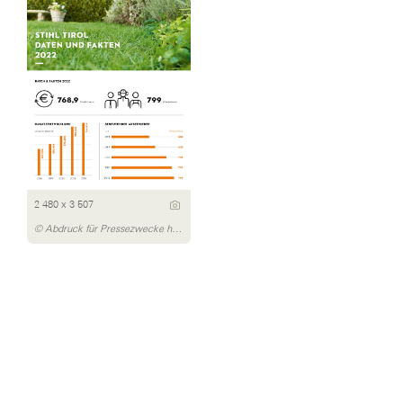
2 480 x 3 507
© Abdruck für Pressezwecke honorarfrei, Fotocredit: STIHL Tirol