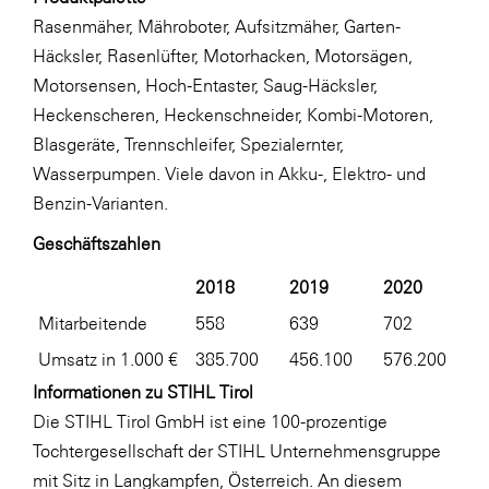
Rasenmäher, Mähroboter, Aufsitzmäher, Garten-
Häcksler, Rasenlüfter, Motorhacken, Motorsägen,
Motorsensen, Hoch-Entaster, Saug-Häcksler,
Heckenscheren, Heckenschneider, Kombi-Motoren,
Blasgeräte, Trennschleifer, Spezialernter,
Wasserpumpen. Viele davon in Akku-, Elektro- und
Benzin-Varianten.
Geschäftszahlen
2018
2019
2020
2
Mitarbeitende
558
639
702
7
Umsatz in 1.000 €
385.700
456.100
576.200
7
Informationen zu STIHL Tirol
Die STIHL Tirol GmbH ist eine 100-prozentige
Tochtergesellschaft der STIHL Unternehmensgruppe
mit Sitz in Langkampfen, Österreich. An diesem