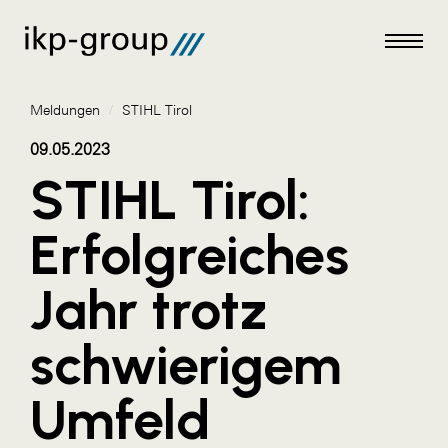
Meldungen
/
STIHL Tirol
09.05.2023
STIHL Tirol:
Meldungen
Erfolgreiches
AKTUELLES
Jahr trotz
ACO
ALEX Krems
schwierigem
Amazon Web Services
Umfeld
Artweger
AustroCel Hallein