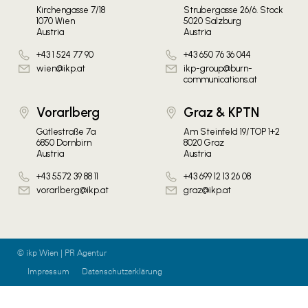
Kirchengasse 7/18
Strubergasse 26/6. Stock
1070 Wien
5020 Salzburg
Austria
Austria
+43 1 524 77 90
+43 650 76 36 044
wien@ikp.at
ikp-group@burn-
communications.at
Vorarlberg
Graz & KPTN
Gütlestraße 7a
Am Steinfeld 19/TOP 1+2
6850 Dornbirn
8020 Graz
Austria
Austria
+43 5572 39 88 11
+43 699 12 13 26 08
vorarlberg@ikp.at
graz@ikp.at
© ikp Wien | PR Agentur
Impressum
Datenschutzerklärung