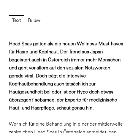
Fressnapf
FRoSTA
Text
Bilder
FV Energierohstoff & Kraftstoff
Gardena
Head Spas gelten als die neuen Wellness-Must-haves
Gas Connect Austria
für Haare und Kopfhaut. Der Trend aus Japan
GBV - Verband gemeinnütziger
begeistert auch in Österreich immer mehr Menschen
Bauvereinigungen
und geht vor allem auf den sozialen Netzwerken
Getzner Werkstoffe
gerade viral. Doch trägt die intensive
Heimat Österreich
Kopfhautbehandlung auch tatsächlich zur
Hautgesundheit bei oder ist der Hype doch etwas
ikp
überzogen? sebamed, der Experte für medizinische
Johnson & Johnson
Haut- und Haarpflege, schaut genau hin.
JELD-WEN DANA
Wer sich für eine Behandlung in einer der mittlerweile
kosaplaner
zahlreichen Head Spas in Österreich anmeldet, den