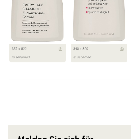
337 x 822
340 x 820
© sebamed
© sebamed