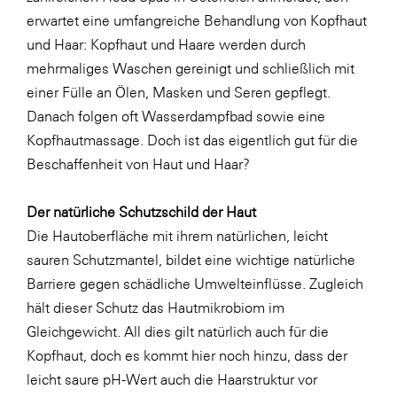
LAT Nitrogen
erwartet eine umfangreiche Behandlung von Kopfhaut
Libro
und Haar: Kopfhaut und Haare werden durch
mehrmaliges Waschen gereinigt und schließlich mit
Lidl Österreich
einer Fülle an Ölen, Masken und Seren gepflegt.
Die Menü-Manufaktur
Danach folgen oft Wasserdampfbad sowie eine
MTH Retail Group
Kopfhautmassage. Doch ist das eigentlich gut für die
Beschaffenheit von Haut und Haar?
OMV
OptimaMed
Der natürliche Schutzschild der Haut
PAGRO
Die Hautoberfläche mit ihrem natürlichen, leicht
sauren Schutzmantel, bildet eine wichtige natürliche
PHH Rechtsanwält:innen
Barriere gegen schädliche Umwelteinflüsse. Zugleich
Primark
hält dieser Schutz das Hautmikrobiom im
Salesforce
Gleichgewicht. All dies gilt natürlich auch für die
Kopfhaut, doch es kommt hier noch hinzu, dass der
sebamed
leicht saure pH-Wert auch die Haarstruktur vor
SeneCura