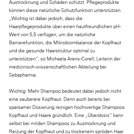
Austrocknung und Schäden schützt. Pflegeprodukte
SERVICE&MORE
können diese natürliche Schutzfunktion unterstützen.
„Wichtig ist dabei jedoch, dass die
SKINUANCE®
Haarpflegeprodukte über einen hautfreundlichen pH-
Somfy
Wert von 5,5 verfügen, um die natürliche
Sony DADC
Barrierefunktion, die Mikrobiombalance der Kopfhaut
und die gesunde Haarstruktur optimal zu
SPIEGLTEC
unterstützen“, so Michaela Arens-Corell, Leiterin der
STIHL Tirol
medizinisch-wissenschaftlichen Abteilung bei
Trend Micro
Sebapharma.
TAG GmbH
Wichtig: Mehr Shampoo bedeutet dabei jedoch nicht
VALETTA
eine sauberere Kopfhaut. Denn auch bereits bei
Verband Druck Medien Österreich
sparsamer Dosierung reinigen hochwertige Shampoos
Kopfhaut und Haare gründlich. Eine „Überdosis“ kann
Wirtschaftskammer Salzburg
selbst bei milden Shampoos zu Austrocknung und
WKS Fachgruppe Fahrzeughandel und
Reizung der Kopfhaut und zu trockenem spröden Haar
Fahrzeugtechnik