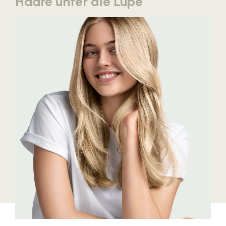
Haare unter die Lupe
Blaguss
Bundesverband Sonnenschutztechnik
Cineplexx
Colmobil Austria
Controller Institut
Darbo
Designer Outlets Parndorf und Salzburg
DOMOFERM
Essity
EY
FG UBIT Salzburg
foodaffairs