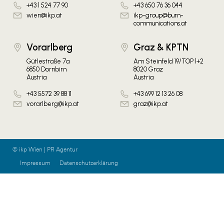
+43 1 524 77 90
+43 650 76 36 044
wien@ikp.at
ikp-group@burn-
communications.at
Vorarlberg
Graz & KPTN
Gütlestraße 7a
Am Steinfeld 19/TOP 1+2
6850 Dornbirn
8020 Graz
Austria
Austria
+43 5572 39 88 11
+43 699 12 13 26 08
vorarlberg@ikp.at
graz@ikp.at
© ikp Wien | PR Agentur
Impressum
Datenschutzerklärung