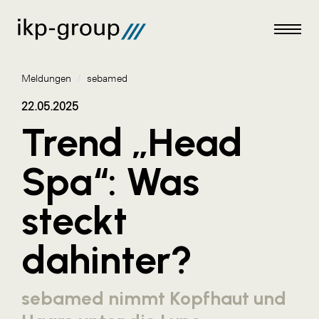
Meldungen
/
sebamed
22.05.2025
Trend „Head
Meldungen
Spa“: Was
AKTUELLES
steckt
ACO
ALEX Krems
dahinter?
Amazon Web Services
Artweger
sebamed nimmt Kopfhaut und
AustroCel Hallein