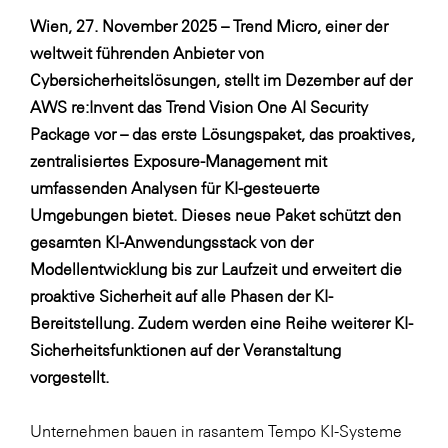
LAT Nitrogen
Wien, 27. November 2025 – Trend Micro, einer der
Libro
weltweit führenden Anbieter von
Cybersicherheitslösungen, stellt im Dezember auf der
Lidl Österreich
AWS re:Invent das Trend Vision One AI Security
Die Menü-Manufaktur
Package vor – das erste Lösungspaket, das proaktives,
MTH Retail Group
zentralisiertes Exposure-Management mit
umfassenden Analysen für KI-gesteuerte
OMV
Umgebungen bietet. Dieses neue Paket schützt den
OptimaMed
gesamten KI-Anwendungsstack von der
PAGRO
Modellentwicklung bis zur Laufzeit und erweitert die
proaktive Sicherheit auf alle Phasen der KI-
PHH Rechtsanwält:innen
Bereitstellung. Zudem werden eine Reihe weiterer
KI-
Primark
Sicherheitsfunktionen
auf der Veranstaltung
Salesforce
vorgestellt.
sebamed
Unternehmen bauen in rasantem Tempo KI-Systeme
SeneCura