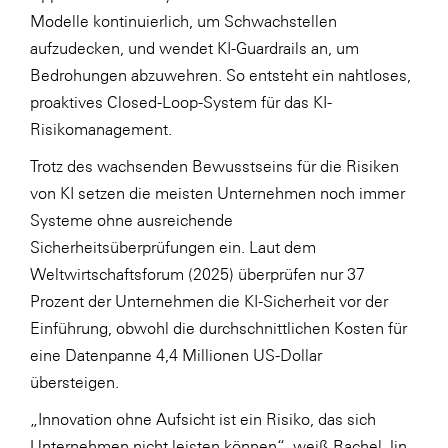
Modelle kontinuierlich, um Schwachstellen
WKS Fachgruppe Finanzdienstleister
aufzudecken, und wendet KI-Guardrails an, um
WK UBIT
Bedrohungen abzuwehren. So entsteht ein nahtloses,
proaktives Closed-Loop-System für das
KI-
Zühlke
Risikomanagement.
Media
Trotz des wachsenden Bewusstseins für die Risiken
von KI setzen die meisten Unternehmen noch immer
Systeme ohne ausreichende
Sicherheitsüberprüfungen ein. Laut dem
Weltwirtschaftsforum
(2025) überprüfen nur 37
Prozent der Unternehmen die KI-Sicherheit vor der
Einführung, obwohl die
durchschnittlichen Kosten für
eine Datenpanne
4,4 Millionen US-Dollar
übersteigen.
„Innovation ohne Aufsicht ist ein Risiko, das sich
Unternehmen nicht leisten können“, weiß Rachel Jin,