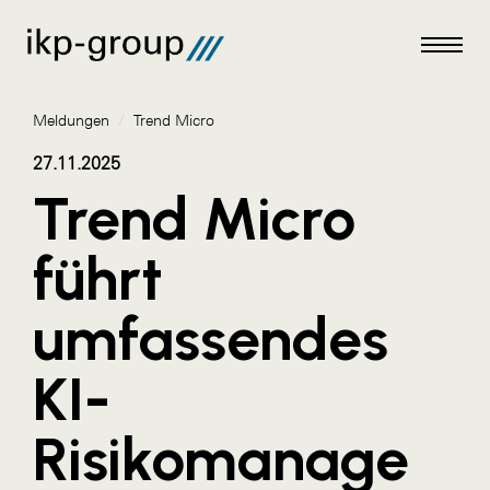
Meldungen
/
Trend Micro
27.11.2025
Trend Micro
Meldungen
führt
AKTUELLES
umfassendes
ACO
ALEX Krems
KI-
Amazon Web Services
Risikomanage
Artweger
AustroCel Hallein