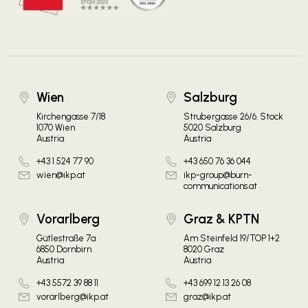
Wien
Salzburg
Kirchengasse 7/18
Strubergasse 26/6. Stock
1070 Wien
5020 Salzburg
Austria
Austria
+43 1 524 77 90
+43 650 76 36 044
wien@ikp.at
ikp-group@burn-
communications.at
Vorarlberg
Graz & KPTN
Gütlestraße 7a
Am Steinfeld 19/TOP 1+2
6850 Dornbirn
8020 Graz
Austria
Austria
+43 5572 39 88 11
+43 699 12 13 26 08
vorarlberg@ikp.at
graz@ikp.at