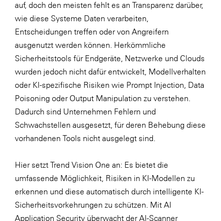
auf, doch den meisten fehlt es an Transparenz darüber,
SERVICE&MORE
wie diese Systeme Daten verarbeiten,
Entscheidungen treffen oder von Angreifern
SKINUANCE®
ausgenutzt werden können. Herkömmliche
Somfy
Sicherheitstools für Endgeräte, Netzwerke und Clouds
Sony DADC
wurden jedoch nicht dafür entwickelt, Modellverhalten
oder KI-spezifische Risiken wie Prompt Injection, Data
SPIEGLTEC
Poisoning oder Output Manipulation zu verstehen.
STIHL Tirol
Dadurch sind Unternehmen Fehlern und
Trend Micro
Schwachstellen ausgesetzt, für deren Behebung diese
vorhandenen Tools nicht ausgelegt sind.
TAG GmbH
VALETTA
Hier setzt
Trend Vision One
an: Es bietet die
Verband Druck Medien Österreich
umfassende Möglichkeit, Risiken in KI-Modellen zu
erkennen und diese automatisch durch intelligente KI-
Wirtschaftskammer Salzburg
Sicherheitsvorkehrungen zu schützen. Mit AI
WKS Fachgruppe Fahrzeughandel und
Application Security überwacht der AI-Scanner
Fahrzeugtechnik