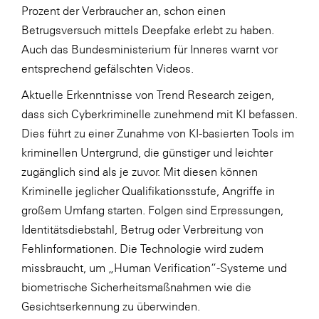
Prozent der Verbraucher an, schon einen
SERVICE&MORE
Betrugsversuch mittels Deepfake erlebt zu haben.
SKINUANCE®
Auch das
Bundesministerium für Inneres
warnt vor
entsprechend gefälschten Videos.
Somfy
Aktuelle Erkenntnisse von
Trend Research
zeigen,
Sony DADC
dass sich Cyberkriminelle zunehmend mit KI befassen.
SPIEGLTEC
Dies führt zu einer Zunahme von KI-basierten Tools im
STIHL Tirol
kriminellen Untergrund, die günstiger und leichter
zugänglich sind als je zuvor. Mit diesen können
Trend Micro
Kriminelle jeglicher Qualifikationsstufe, Angriffe in
TAG GmbH
großem Umfang starten. Folgen sind Erpressungen,
VALETTA
Identitätsdiebstahl, Betrug oder Verbreitung von
Fehlinformationen. Die Technologie wird zudem
Verband Druck Medien Österreich
missbraucht, um „Human Verification“-Systeme und
Wirtschaftskammer Salzburg
biometrische Sicherheitsmaßnahmen wie die
WKS Fachgruppe Fahrzeughandel und
Gesichtserkennung zu überwinden.
Fahrzeugtechnik