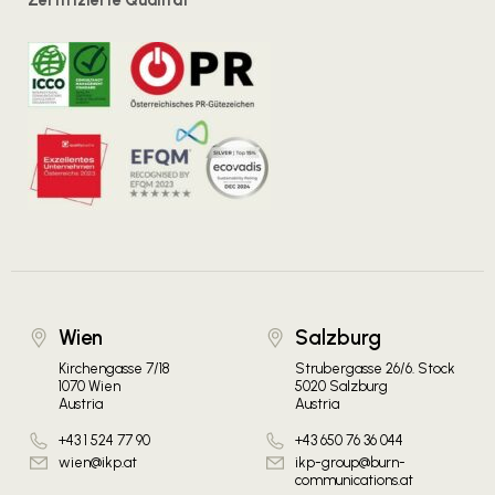
Zertifizierte Qualität
Wien
Salzburg
Kirchengasse 7/18
Strubergasse 26/6. Stock
1070 Wien
5020 Salzburg
Austria
Austria
+43 1 524 77 90
+43 650 76 36 044
wien@ikp.at
ikp-group@burn-
communications.at