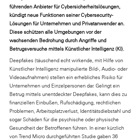
LAT Nitrogen
führenden Anbieter für Cybersicherheitslösungen,
Libro
kündigt neue Funktionen seiner Cybersecurity-
Lösungen für Unternehmen und Privatanwender an.
Lidl Österreich
Diese schützen alle Umgebungen vor der
Die Menü-Manufaktur
wachsenden Bedrohung durch Angriffe und
MTH Retail Group
Betrugsversuche mittels Künstlicher Intelligenz (KI).
OMV
Deepfakes (täuschend echt wirkende, mit Hilfe von
Künstlicher Intelligenz manipulierte Bild-, Audio- oder
OptimaMed
Videoaufnahmen) stellen ein erhebliches Risiko für
PAGRO
Unternehmen und Einzelpersonen dar. Gelingt ein
PHH Rechtsanwält:innen
Betrug mittels unentdeckter Deepfakes, kann dies zu
finanziellen Einbußen
, Rufschädigung, rechtlichen
Primark
Problemen, Arbeitsplatzverlust,
Identitätsdiebstahl
und
Salesforce
sogar Schäden für die
psychische oder physische
sebamed
Gesundheit
der Betroffenen führen. In einer kürzlich
von Trend Micro durchgeführten Studie gaben 36
SeneCura