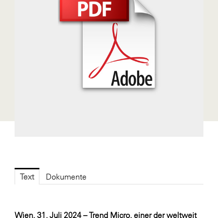
Fressnapf
FRoSTA
FV Energierohstoff & Kraftstoff
Gardena
Gas Connect Austria
GBV - Verband gemeinnütziger
Bauvereinigungen
Getzner Werkstoffe
Heimat Österreich
ikp
Johnson & Johnson
Text
Dokumente
JELD-WEN DANA
kosaplaner
Wien, 31. Juli 2024 – Trend Micro, einer der weltweit