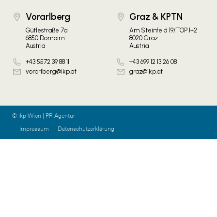
Vorarlberg
Graz & KPTN
Gütlestraße 7a
Am Steinfeld 19/TOP 1+2
6850 Dornbirn
8020 Graz
Austria
Austria
+43 5572 39 88 11
+43 699 12 13 26 08
vorarlberg@ikp.at
graz@ikp.at
© ikp Wien | PR Agentur
Impressum
Datenschutzerklärung