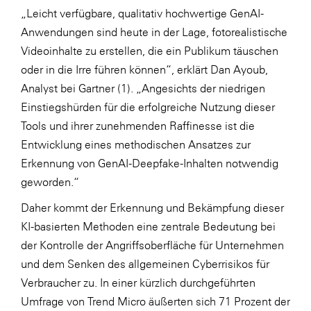
„Leicht verfügbare, qualitativ hochwertige GenAI-
WKS Fachgruppe Finanzdienstleister
Anwendungen sind heute in der Lage, fotorealistische
WK UBIT
Videoinhalte zu erstellen, die ein Publikum täuschen
oder in die Irre führen können“, erklärt Dan Ayoub,
Zühlke
Analyst bei Gartner (1). „Angesichts der niedrigen
Media
Einstiegshürden für die erfolgreiche Nutzung dieser
Tools und ihrer zunehmenden Raffinesse ist die
Entwicklung eines methodischen Ansatzes zur
Erkennung von GenAI-Deepfake-Inhalten notwendig
geworden.“
Daher kommt der Erkennung und Bekämpfung dieser
KI-basierten Methoden eine zentrale Bedeutung bei
der Kontrolle der Angriffsoberfläche für Unternehmen
und dem Senken des allgemeinen Cyberrisikos für
Verbraucher zu. In einer kürzlich durchgeführten
Umfrage von Trend Micro äußerten sich 71 Prozent der