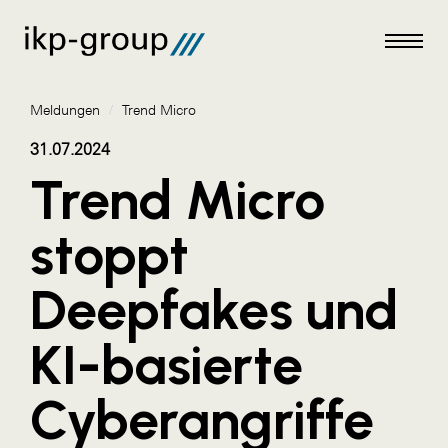
Meldungen
/
Trend Micro
31.07.2024
Trend Micro
Meldungen
stoppt
AKTUELLES
Deepfakes und
ACO
ALEX Krems
KI-basierte
Amazon Web Services
Cyberangriffe
Artweger
AustroCel Hallein