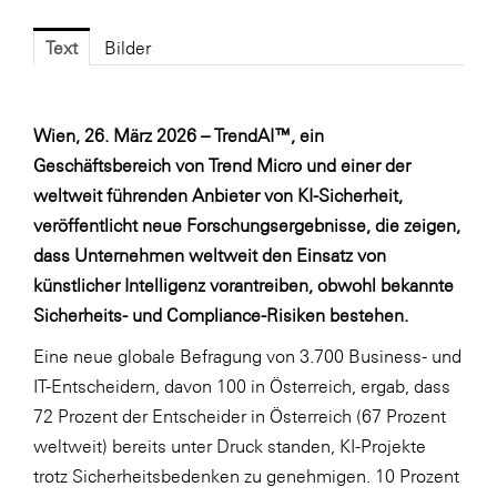
LAT Nitrogen
Text
Bilder
Libro
Lidl Österreich
Die Menü-Manufaktur
Wien, 26. März 2026 –
TrendAI™, ein
Geschäftsbereich von Trend Micro und einer der
MTH Retail Group
weltweit führenden Anbieter von KI-Sicherheit,
OMV
veröffentlicht neue Forschungsergebnisse, die zeigen,
OptimaMed
dass Unternehmen weltweit den Einsatz von
künstlicher Intelligenz vorantreiben, obwohl bekannte
PAGRO
Sicherheits- und Compliance-Risiken bestehen.
PHH Rechtsanwält:innen
Eine neue globale Befragung von 3.700 Business- und
Primark
IT-Entscheidern, davon 100 in Österreich, ergab, dass
Salesforce
72 Prozent der Entscheider in Österreich (67 Prozent
weltweit) bereits unter Druck standen, KI-Projekte
sebamed
trotz Sicherheitsbedenken zu genehmigen. 10 Prozent
SeneCura