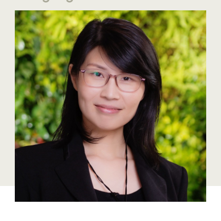
Fressnapf
FRoSTA
FV Energierohstoff & Kraftstoff
Gardena
Gas Connect Austria
GBV - Verband gemeinnütziger
Bauvereinigungen
Getzner Werkstoffe
Heimat Österreich
ikp
Johnson & Johnson
JELD-WEN DANA
kosaplaner