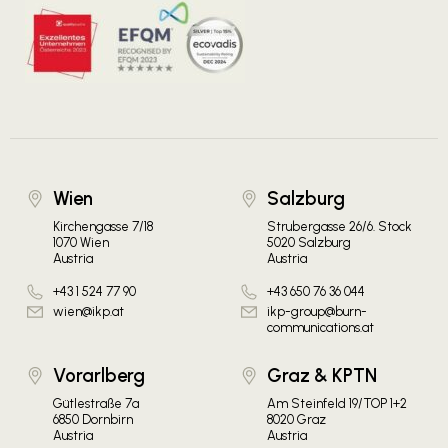
Wien
Salzburg
Kirchengasse 7/18
Strubergasse 26/6. Stock
1070 Wien
5020 Salzburg
Austria
Austria
+43 1 524 77 90
+43 650 76 36 044
wien@ikp.at
ikp-group@burn-
communications.at
Vorarlberg
Graz & KPTN
Gütlestraße 7a
Am Steinfeld 19/TOP 1+2
6850 Dornbirn
8020 Graz
Austria
Austria