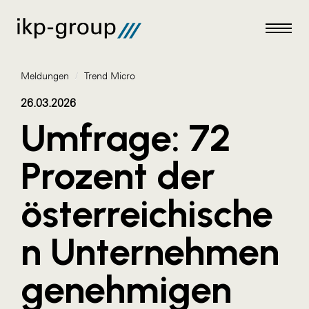
Meldungen
/
Trend Micro
26.03.2026
Umfrage: 72
Meldungen
Prozent der
AKTUELLES
österreichische
ACO
ALEX Krems
n Unternehmen
Amazon Web Services
genehmigen
Artweger
AustroCel Hallein