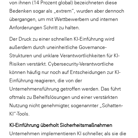
von ihnen (14 Prozent global) bezeichneten diese
SERVICE&MORE
Bedenken sogar als „extrem“, wurden aber dennoch
übergangen, um mit Wettbewerbern und internen
SKINUANCE®
Anforderungen Schritt zu halten.
Somfy
Der Druck zu einer schnellen KI-Einführung wird
Sony DADC
außerdem durch uneinheitliche Governance-
SPIEGLTEC
Strukturen und unklare Verantwortlichkeiten für KI-
Risiken verstärkt. Cybersecurity-Verantwortliche
STIHL Tirol
können häufig nur noch auf Entscheidungen zur KI-
Trend Micro
Einführung reagieren, die von der
TAG GmbH
Unternehmensführung getroffen werden. Das führt
oftmals zu Behelfslösungen und einer verstärkten
VALETTA
Nutzung nicht genehmigter, sogenannter „Schatten-
Verband Druck Medien Österreich
KI“-Tools.
Wirtschaftskammer Salzburg
KI-Einführung überholt Sicherheitsmaßnahmen
WKS Fachgruppe Fahrzeughandel und
Unternehmen implementieren KI schneller, als sie die
Fahrzeugtechnik