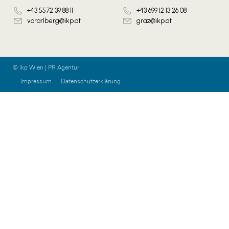
+43 5572 39 88 11
+43 699 12 13 26 08
vorarlberg@ikp.at
graz@ikp.at
© ikp Wien | PR Agentur
Impressum
Datenschutzerklärung