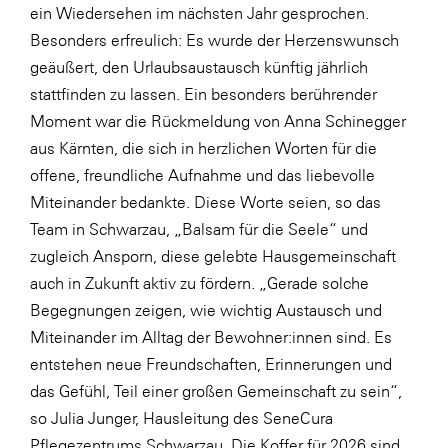
ein Wiedersehen im nächsten Jahr gesprochen.
WKS Fachgruppe Finanzdienstleister
Besonders erfreulich: Es wurde der Herzenswunsch
geäußert, den Urlaubsaustausch künftig jährlich
WK UBIT
stattfinden zu lassen. Ein besonders berührender
Zühlke
Moment war die Rückmeldung von Anna Schinegger
aus Kärnten, die sich in herzlichen Worten für die
Media
offene, freundliche Aufnahme und das liebevolle
Miteinander bedankte. Diese Worte seien, so das
Team in Schwarzau, „Balsam für die Seele“ und
zugleich Ansporn, diese gelebte Hausgemeinschaft
auch in Zukunft aktiv zu fördern. „Gerade solche
Begegnungen zeigen, wie wichtig Austausch und
Miteinander im Alltag der Bewohner:innen sind. Es
entstehen neue Freundschaften, Erinnerungen und
das Gefühl, Teil einer großen Gemeinschaft zu sein“,
so Julia Junger, Hausleitung des SeneCura
Pflegezentrums Schwarzau. Die Koffer für 2026 sind