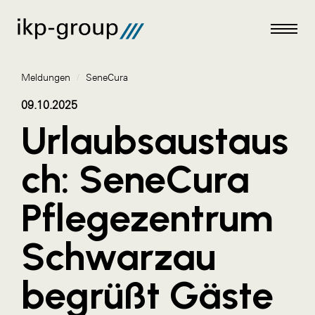
Meldungen
/
SeneCura
09.10.2025
Urlaubsaustaus
Meldungen
ch: SeneCura
AKTUELLES
Pflegezentrum
ACO
ALEX Krems
Schwarzau
Amazon Web Services
begrüßt Gäste
Artweger
AustroCel Hallein