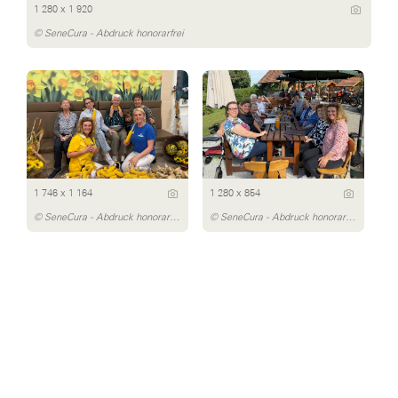
1 280 x 1 920
© SeneCura - Abdruck honorarfrei
1 746 x 1 164
1 280 x 854
© SeneCura - Abdruck honorarfrei
© SeneCura - Abdruck honorarfrei