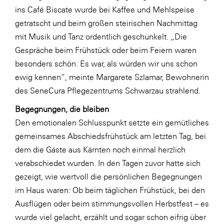
ins Café Biscate wurde bei Kaffee und Mehlspeise
SERVICE&MORE
getratscht und beim großen steirischen Nachmittag
SKINUANCE®
mit Musik und Tanz ordentlich geschunkelt. „Die
Gespräche beim Frühstück oder beim Feiern waren
Somfy
besonders schön. Es war, als würden wir uns schon
Sony DADC
ewig kennen“, meinte Margarete Szlamar, Bewohnerin
SPIEGLTEC
des SeneCura Pflegezentrums Schwarzau strahlend.
STIHL Tirol
Begegnungen, die bleiben
Den emotionalen Schlusspunkt setzte ein gemütliches
Trend Micro
gemeinsames Abschiedsfrühstück am letzten Tag, bei
TAG GmbH
dem die Gäste aus Kärnten noch einmal herzlich
VALETTA
verabschiedet wurden. In den Tagen zuvor hatte sich
gezeigt, wie wertvoll die persönlichen Begegnungen
Verband Druck Medien Österreich
im Haus waren: Ob beim täglichen Frühstück, bei den
Wirtschaftskammer Salzburg
Ausflügen oder beim stimmungsvollen Herbstfest – es
WKS Fachgruppe Fahrzeughandel und
wurde viel gelacht, erzählt und sogar schon eifrig über
Fahrzeugtechnik