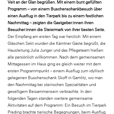
Veit an der Glan begrüßen. Mit einem bunt gefüllten
LAT Nitrogen
Programm – von einem Buschenschankbesuch über
Libro
einen Ausflug in den Tierpark bis zu einem festlichen
Lidl Österreich
Nachmittag – zeigten die Gastgeber:innen ihren
Besucher:innen die Steiermark von ihrer besten Seite.
Die Menü-Manufaktur
Der Empfang am ersten Tag war herzlich: Mit einem
MTH Retail Group
Gläschen Sekt wurden die Kärntner Gäste begrüßt, die
OMV
Hausleitung Julia Junger und das Pflegeteam hießen
alle persönlich willkommen. Nach dem gemeinsamen
OptimaMed
Mittagessen im Haus ging es gleich weiter mit dem
PAGRO
ersten Programmpunkt – einem Ausflug zum idyllisch
PHH Rechtsanwält:innen
gelegenen Buschenschank Skoff in Gamlitz, wo man
den Nachmittag bei steirischen Spezialitäten und
Primark
geselligem Beisammensein verbrachte. In den
Salesforce
folgenden Tagen standen weitere gemeinsame
sebamed
Aktivitäten auf dem Programm: Ein Besuch im Tierpark
Preding brachte tierische Begegnungen, beim Ausflug
SeneCura