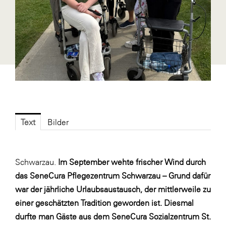
Fressnapf
FRoSTA
FV Energierohstoff & Kraftstoff
Gardena
Gas Connect Austria
GBV - Verband gemeinnütziger
Bauvereinigungen
Text
Getzner Werkstoffe
Bilder
Heimat Österreich
ikp
Schwarzau.
Im
September wehte frischer Wind durch
das SeneCura Pflegezentrum Schwarzau – Grund dafür
Johnson & Johnson
war der jährliche Urlaubsaustausch, der mittlerweile zu
JELD-WEN DANA
einer geschätzten Tradition geworden ist. Diesmal
kosaplaner
durfte man Gäste aus dem SeneCura Sozialzentrum St.