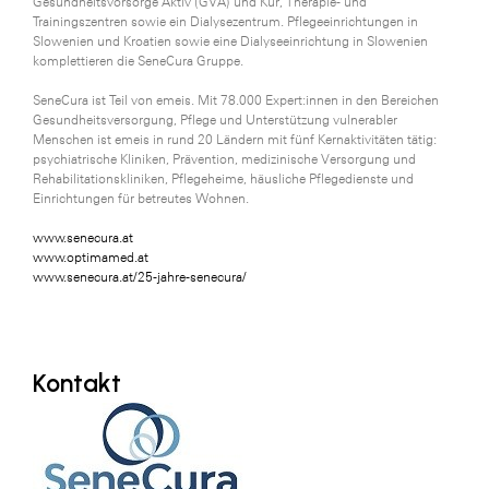
Gesundheitsvorsorge Aktiv (GVA) und Kur, Therapie- und
Trainingszentren sowie ein Dialysezentrum. Pflegeeinrichtungen in
Slowenien und Kroatien sowie eine Dialyseeinrichtung in Slowenien
komplettieren die SeneCura Gruppe.
SeneCura ist Teil von emeis. Mit 78.000 Expert:innen in den Bereichen
Gesundheitsversorgung, Pflege und Unterstützung vulnerabler
Menschen ist emeis in rund 20 Ländern mit fünf Kernaktivitäten tätig:
psychiatrische Kliniken, Prävention, medizinische Versorgung und
Rehabilitationskliniken, Pflegeheime, häusliche Pflegedienste und
Einrichtungen für betreutes Wohnen.
www.senecura.at
www.optimamed.at
www.senecura.at/25-jahre-senecura/
Kontakt