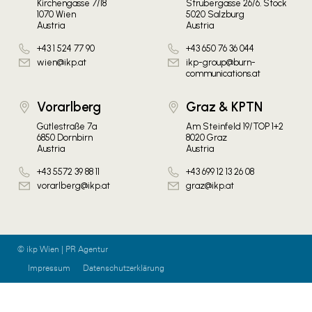
Kirchengasse 7/18
Strubergasse 26/6. Stock
1070 Wien
5020 Salzburg
Austria
Austria
+43 1 524 77 90
+43 650 76 36 044
wien@ikp.at
ikp-group@burn-
communications.at
Vorarlberg
Graz & KPTN
Gütlestraße 7a
Am Steinfeld 19/TOP 1+2
6850 Dornbirn
8020 Graz
Austria
Austria
+43 5572 39 88 11
+43 699 12 13 26 08
vorarlberg@ikp.at
graz@ikp.at
© ikp Wien | PR Agentur
Impressum
Datenschutzerklärung