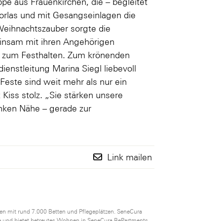
pe aus Frauenkirchen, die – begleitet
rlas und mit Gesangseinlagen die
Weihnachtszauber sorgte die
insam mit ihren Angehörigen
t zum Festhalten. Zum krönenden
ienstleitung Marina Siegl liebevoll
este sind weit mehr als nur ein
Kiss stolz. „Sie stärken unsere
ken Nähe – gerade zur
Link mailen
en mit rund 7.000 Betten und Pflegeplätzen. SeneCura
ege und bietet betreutes Wohnen in SeneCura BePartments