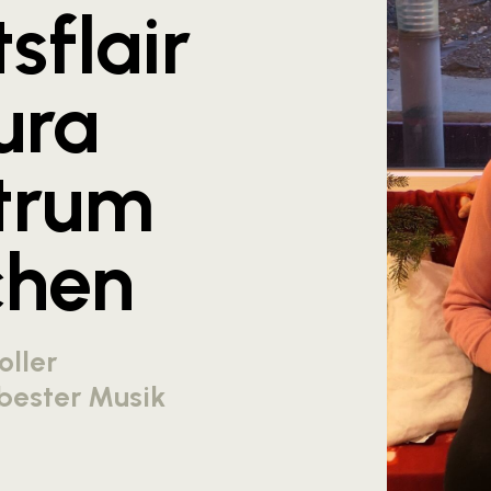
sflair
ura
trum
chen
oller
bester Musik