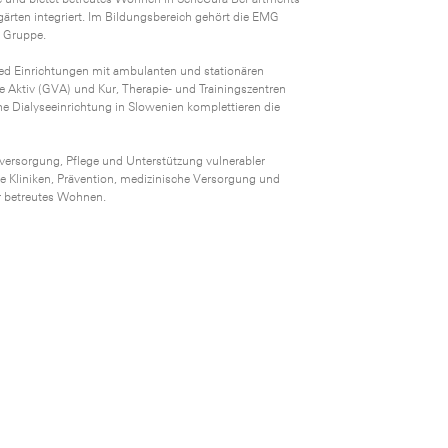
ärten integriert. Im Bildungsbereich gehört die EMG
a Gruppe.
ed Einrichtungen mit ambulanten und stationären
 Aktiv (GVA) und Kur, Therapie- und Trainingszentren
ne Dialyseeinrichtung in Slowenien komplettieren die
sversorgung, Pflege und Unterstützung vulnerabler
he Kliniken, Prävention, medizinische Versorgung und
ür betreutes Wohnen.