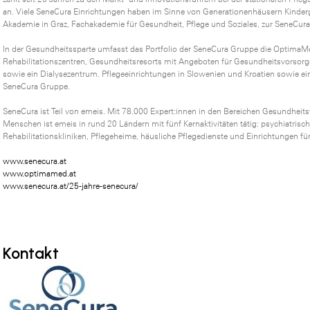
an. Viele SeneCura Einrichtungen haben im Sinne von Generationenhäusern Kinderg
Akademie in Graz, Fachakademie für Gesundheit, Pflege und Soziales, zur SeneCur
In der Gesundheitssparte umfasst das Portfolio der SeneCura Gruppe die OptimaM
Rehabilitationszentren, Gesundheitsresorts mit Angeboten für Gesundheitsvorsorge
sowie ein Dialysezentrum. Pflegeeinrichtungen in Slowenien und Kroatien sowie ei
SeneCura Gruppe.
SeneCura ist Teil von emeis. Mit 78.000 Expert:innen in den Bereichen Gesundheit
Menschen ist emeis in rund 20 Ländern mit fünf Kernaktivitäten tätig: psychiatrisc
Rehabilitationskliniken, Pflegeheime, häusliche Pflegedienste und Einrichtungen f
www.senecura.at
www.optimamed.at
www.senecura.at/25-jahre-senecura/
Kontakt