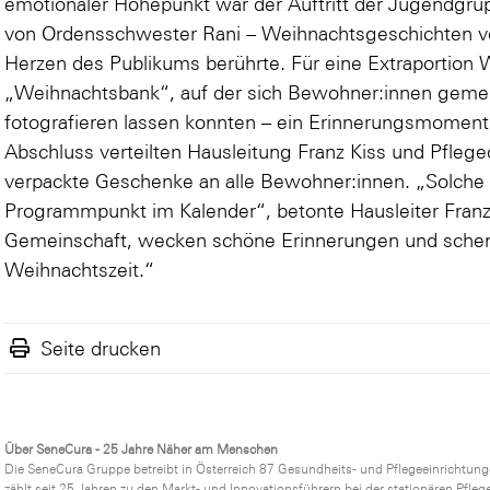
emotionaler Höhepunkt war der Auftritt der Jugendgrup
von Ordensschwester Rani – Weihnachtsgeschichten vo
Herzen des Publikums berührte. Für eine Extraportion 
„Weihnachtsbank“, auf der sich Bewohner:innen geme
fotografieren lassen konnten – ein Erinnerungsmomen
Abschluss verteilten Hausleitung Franz Kiss und Pfleged
verpackte Geschenke an alle Bewohner:innen. „Solche F
Programmpunkt im Kalender“, betonte Hausleiter Franz 
Gemeinschaft, wecken schöne Erinnerungen und schen
Weihnachtszeit.“
Seite drucken
Über SeneCura - 25 Jahre Näher am Menschen
Die SeneCura Gruppe betreibt in Österreich 87 Gesundheits- und Pflegeeinrichtung
zählt seit 25 Jahren zu den Markt- und Innovationsführern bei der stationären Pfl