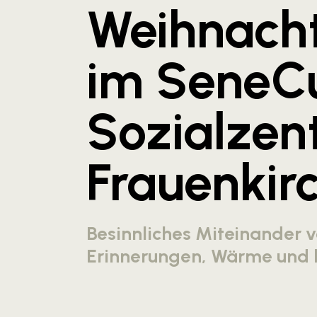
Weihnacht
im SeneC
Sozialzen
Frauenkir
Besinnliches Miteinander v
Erinnerungen, Wärme und 