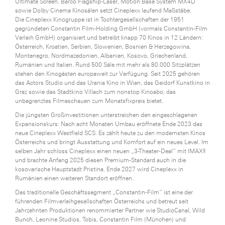
Ultimate Screen, Barco Flagship-Laser, Motion Base System MX4D
sowie Dolby Cinema Kinosälen setzt Cineplexx laufend Maßstäbe.
Die Cineplexx Kinogruppe ist in Tochtergesellschaften der 1951
gegründeten Constantin Film-Holding GmbH (vormals Constantin-Film
Verleih GmbH) organisiert und betreibt knapp 70 Kinos in 12 Ländern:
Österreich, Kroatien, Serbien, Slowenien, Bosnien & Herzegowina,
Montenegro, Nordmazedonien, Albanien, Kosovo, Griechenland,
Rumänien und Italien. Rund 500 Säle mit mehr als 80.000 Sitzplätzen
stehen den Kinogästen europaweit zur Verfügung. Seit 2025 gehören
das Actors Studio und das Urania Kino in Wien, das Geidorf Kunstkino in
Graz sowie das Stadtkino Villach zum nonstop Kinoabo, das
unbegrenztes Filmeschauen zum Monatsfixpreis bietet.
Die jüngsten Großinvestitionen unterstreichen den eingeschlagenen
Expansionskurs: Nach acht Monaten Umbau eröffnete Ende 2023 das
neue Cineplexx Westfield SCS. Es zählt heute zu den modernsten Kinos
Österreichs und bringt Ausstattung und Komfort auf ein neues Level. Im
selben Jahr schloss Cineplexx einen neuen „3-Theater-Deal“ mit IMAX®
und brachte Anfang 2025 diesen Premium-Standard auch in die
kosovarische Hauptstadt Pristina. Ende 2027 wird Cineplexx in
Rumänien einen weiteren Standort eröffnen.
Das traditionelle Geschäftssegment „Constantin-Film“ ist eine der
führenden Filmverleihgesellschaften Österreichs und betreut seit
Jahrzehnten Produktionen renommierter Partner wie StudioCanal, Wild
Bunch, Leonine Studios, Tobis, Constantin Film (München) und