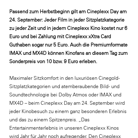
Fressnapf
Passend zum Herbstbeginn gilt am Cineplexx Day am
FRoSTA
24. September: Jeder Film in jeder Sitzplatzkategorie
FV Energierohstoff & Kraftstoff
zu jeder Zeit und in jedem Cineplexx Kino kostet nur 6
Gardena
Euro und bei Zahlung mit Cineplexx xXtra Card
Guthaben sogar nur 5 Euro. Auch die Premiumformate
Gas Connect Austria
IMAX und MX4D können Kinofans an diesem Tag zum
GBV - Verband gemeinnütziger
Sonderpreis von 10 bzw. 9 Euro erleben.
Bauvereinigungen
Getzner Werkstoffe
Maximaler Sitzkomfort in den luxuriösen Cinegold-
Heimat Österreich
Sitzplatzkategorien und atemberaubende Bild- und
Soundtechnologie bei Dolby Atmos oder IMAX und
ikp
MX4D – beim Cineplexx Day am 24. September wird
Johnson & Johnson
jeder Kinobesuch zu einem ganz besonderen Erlebnis
JELD-WEN DANA
und das zu einem Spitzenpreis. „Das
Entertainmenterlebnis in unseren Cineplexx Kinos
kosaplaner
wird Jahr für Jahr noch aufregender. Den Cineplexx