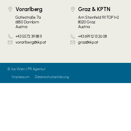
Vorarlberg
Graz & KPTN
Gütlestraße 7a
Am Steinfeld 19/TOP 1+2
6850 Dornbirn
8020 Graz
Austria
Austria
+43 5572 39 88 11
+43 699 12 13 26 08
vorarlberg@ikp.at
graz@ikp.at
© ikp Wien | PR Agentur
Impressum
Datenschutzerklärung