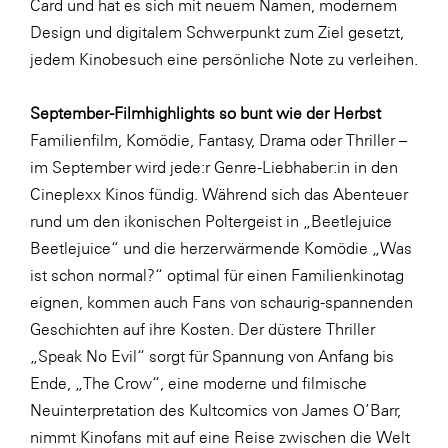
Card und hat es sich mit neuem Namen, modernem
SERVICE&MORE
Design und digitalem Schwerpunkt zum Ziel gesetzt,
jedem Kinobesuch eine persönliche Note zu verleihen.
SKINUANCE®
Somfy
September-Filmhighlights so bunt wie der Herbst
Sony DADC
Familienfilm, Komödie, Fantasy, Drama oder Thriller –
im September wird jede:r Genre-Liebhaber:in in den
SPIEGLTEC
Cineplexx Kinos fündig. Während sich das Abenteuer
STIHL Tirol
rund um den ikonischen Poltergeist in „Beetlejuice
Trend Micro
Beetlejuice“ und die herzerwärmende Komödie „Was
ist schon normal?“ optimal für einen Familienkinotag
TAG GmbH
eignen, kommen auch Fans von schaurig-spannenden
VALETTA
Geschichten auf ihre Kosten. Der düstere Thriller
Verband Druck Medien Österreich
„Speak No Evil“ sorgt für Spannung von Anfang bis
Ende, „The Crow“, eine moderne und filmische
Wirtschaftskammer Salzburg
Neuinterpretation des Kultcomics von James O’Barr,
WKS Fachgruppe Fahrzeughandel und
nimmt Kinofans mit auf eine Reise zwischen die Welt
Fahrzeugtechnik