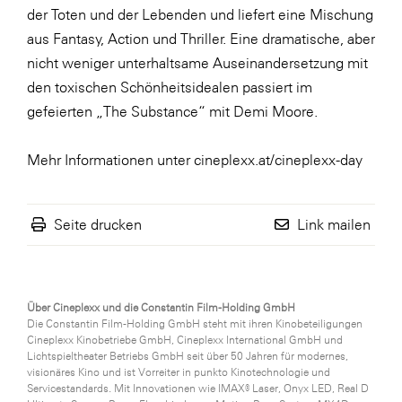
der Toten und der Lebenden und liefert eine Mischung
WKS Fachgruppe Finanzdienstleister
aus Fantasy, Action und Thriller. Eine dramatische, aber
WK UBIT
nicht weniger unterhaltsame Auseinandersetzung mit
den toxischen Schönheitsidealen passiert im
Zühlke
gefeierten „The Substance“ mit Demi Moore.
Media
Mehr Informationen unter
cineplexx.at/cineplexx-day
Seite drucken
Link mailen
Über Cineplexx und die Constantin Film-Holding GmbH
Die Constantin Film-Holding GmbH steht mit ihren Kinobeteiligungen
Cineplexx Kinobetriebe GmbH, Cineplexx International GmbH und
Lichtspieltheater Betriebs GmbH seit über 50 Jahren für modernes,
visionäres Kino und ist Vorreiter in punkto Kinotechnologie und
Servicestandards. Mit Innovationen wie IMAX® Laser, Onyx LED, Real D