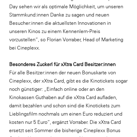
LAT Nitrogen
Day sehen wir als optimale Möglichkeit, um unseren
Libro
Stammkund:innen Danke zu sagen und neuen
Besucher:innen die aktuellsten Innovationen in
Lidl Österreich
unseren Kinos zu einem Kennenlern-Preis
Die Menü-Manufaktur
vorzustellen“, so Florian Vorraber, Head of Marketing
MTH Retail Group
bei Cineplexx.
OMV
Besonderes Zuckerl für xXtra Card Besitzer:innen
OptimaMed
Für alle Besitzer:innen der neuen Bonuskarte von
PAGRO
Cineplexx, der xXtra Card, gibt es die Kinotickets sogar
noch günstiger: „Einfach online oder an den
PHH Rechtsanwält:innen
Kinokassen Guthaben auf die xXtra Card aufladen,
Primark
damit bezahlen und schon sind die Kinotickets zum
Salesforce
Lieblingsfilm nochmals um einen Euro reduziert und
kosten nur 5 Euro“, ergänzt Vorraber. Die xXtra Card
sebamed
ersetzt seit Sommer die bisherige Cineplexx Bonus
SeneCura