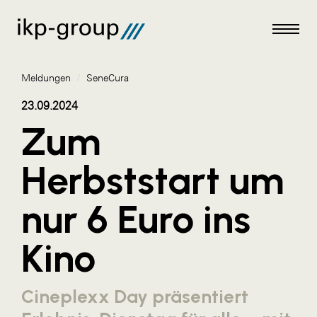
Meldungen
/
SeneCura
23.09.2024
Zum
Meldungen
Herbststart um
AKTUELLES
nur 6 Euro ins
ACO
ALEX Krems
Kino
Amazon Web Services
Artweger
Cineplexx Day präsentiert
AustroCel Hallein