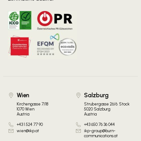
Wien
Salzburg
Kirchengasse 7/18
Strubergasse 26/6. Stock
1070 Wien
5020 Salzburg
Austria
Austria
+43 1 524 77 90
+43 650 76 36 044
wien@ikp.at
ikp-group@burn-
communications.at