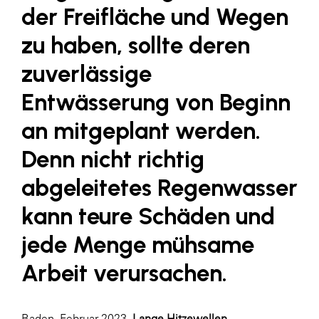
LAT Nitrogen
der Freifläche und Wegen
Libro
zu haben, sollte deren
Lidl Österreich
zuverlässige
Die Menü-Manufaktur
Entwässerung von Beginn
MTH Retail Group
an mitgeplant werden.
OMV
Denn nicht richtig
OptimaMed
abgeleitetes Regenwasser
PAGRO
kann teure Schäden und
PHH Rechtsanwält:innen
jede Menge mühsame
Primark
Salesforce
Arbeit verursachen.
sebamed
SeneCura
Baden, Februar 2023_
Lange Hitzewellen,