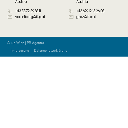
Austria
Austria
+43 5572 39 88 11
+43 699 12 13 26 08
vorarlberg@ikp.at
graz@ikp.at
© ikp Wien | PR Agentur
Impressum
Datenschutzerklärung