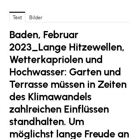
Fressnapf
FRoSTA
Text
Bilder
FV Energierohstoff & Kraftstoff
Baden, Februar
Gardena
2023_
Lange Hitzewellen,
Gas Connect Austria
Wetterkapriolen und
GBV - Verband gemeinnütziger
Bauvereinigungen
Hochwasser: Garten und
Getzner Werkstoffe
Terrasse müssen in Zeiten
Heimat Österreich
des Klimawandels
ikp
zahlreichen Einflüssen
Johnson & Johnson
standhalten. Um
JELD-WEN DANA
möglichst lange Freude an
kosaplaner