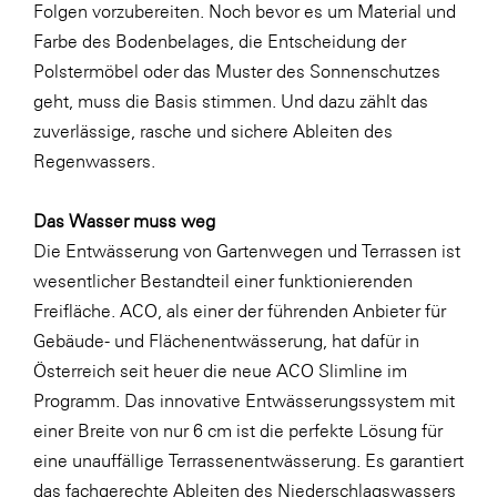
Folgen vorzubereiten. Noch bevor es um Material und
WKS Fachgruppe Finanzdienstleister
Farbe des Bodenbelages, die Entscheidung der
Polstermöbel oder das Muster des Sonnenschutzes
WK UBIT
geht, muss die Basis stimmen. Und dazu zählt das
Zühlke
zuverlässige, rasche und sichere Ableiten des
Regenwassers.
Media
Das Wasser muss weg
Die Entwässerung von Gartenwegen und Terrassen ist
wesentlicher Bestandteil einer funktionierenden
Freifläche. ACO, als einer der führenden Anbieter für
Gebäude- und Flächenentwässerung, hat dafür in
Österreich seit heuer die neue ACO Slimline im
Programm. Das innovative Entwässerungssystem mit
einer Breite von nur 6 cm ist die perfekte Lösung für
eine unauffällige Terrassenentwässerung. Es garantiert
das fachgerechte Ableiten des Niederschlagswassers