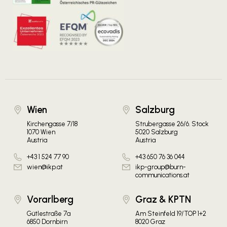
Wien
Salzburg
Kirchengasse 7/18
Strubergasse 26/6. Stock
1070 Wien
5020 Salzburg
Austria
Austria
+43 1 524 77 90
+43 650 76 36 044
wien@ikp.at
ikp-group@burn-
communications.at
Vorarlberg
Graz & KPTN
Gütlestraße 7a
Am Steinfeld 19/TOP 1+2
6850 Dornbirn
8020 Graz