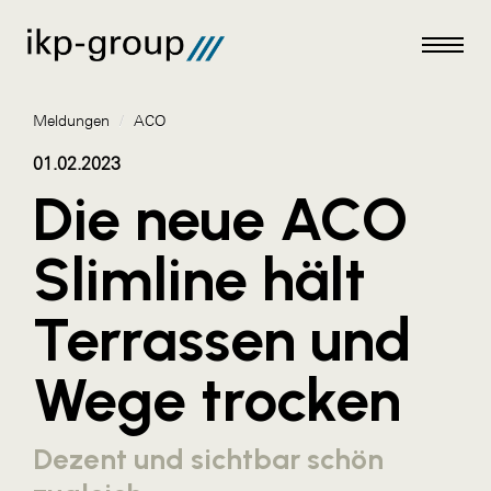
Meldungen
/
ACO
01.02.2023
Die neue ACO
Meldungen
Slimline hält
AKTUELLES
Terrassen und
ACO
ALEX Krems
Wege trocken
Amazon Web Services
Artweger
Dezent und sichtbar schön
AustroCel Hallein