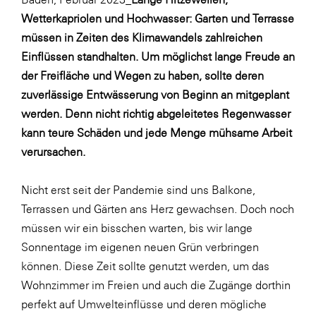
Wetterkapriolen und Hochwasser: Garten und Terrasse
SERVICE&MORE
müssen in Zeiten des Klimawandels zahlreichen
SKINUANCE®
Einflüssen standhalten. Um möglichst lange Freude an
Somfy
der Freifläche und Wegen zu haben, sollte deren
zuverlässige Entwässerung von Beginn an mitgeplant
Sony DADC
werden. Denn nicht richtig abgeleitetes Regenwasser
SPIEGLTEC
kann teure Schäden und jede Menge mühsame Arbeit
STIHL Tirol
verursachen.
Trend Micro
Nicht erst seit der Pandemie sind uns Balkone,
TAG GmbH
Terrassen und Gärten ans Herz gewachsen. Doch noch
VALETTA
müssen wir ein bisschen warten, bis wir lange
Sonnentage im eigenen neuen Grün verbringen
Verband Druck Medien Österreich
können. Diese Zeit sollte genutzt werden, um das
Wirtschaftskammer Salzburg
Wohnzimmer im Freien und auch die Zugänge dorthin
WKS Fachgruppe Fahrzeughandel und
perfekt auf Umwelteinflüsse und deren mögliche
Fahrzeugtechnik