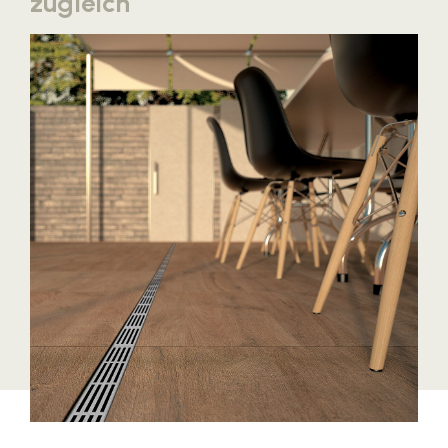
zugleich
Blaguss
Bundesverband Sonnenschutztechnik
Cineplexx
Colmobil Austria
Controller Institut
Darbo
Designer Outlets Parndorf und Salzburg
DOMOFERM
Essity
EY
FG UBIT Salzburg
foodaffairs