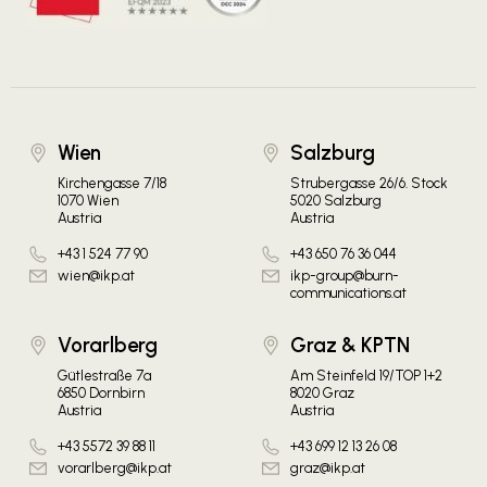
Wien
Salzburg
Kirchengasse 7/18
Strubergasse 26/6. Stock
1070 Wien
5020 Salzburg
Austria
Austria
+43 1 524 77 90
+43 650 76 36 044
wien@ikp.at
ikp-group@burn-
communications.at
Vorarlberg
Graz & KPTN
Gütlestraße 7a
Am Steinfeld 19/TOP 1+2
6850 Dornbirn
8020 Graz
Austria
Austria
+43 5572 39 88 11
+43 699 12 13 26 08
vorarlberg@ikp.at
graz@ikp.at