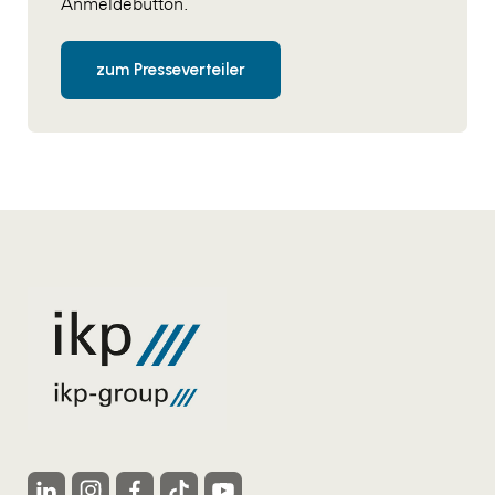
Anmeldebutton.
WKS Fachgruppe Finanzdienstleister
zum Presseverteiler
WK UBIT
Zühlke
Media