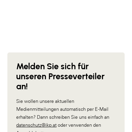
SERVICE&MORE
SKINUANCE®
Somfy
Sony DADC
SPIEGLTEC
STIHL Tirol
Melden Sie sich für
Trend Micro
unseren Presseverteiler
TAG GmbH
an!
VALETTA
Sie wollen unsere aktuellen
Verband Druck Medien Österreich
Medienmitteilungen automatisch per E-Mail
Wirtschaftskammer Salzburg
erhalten? Dann schreiben Sie uns einfach an
datenschutz@ikp.at
oder verwenden den
WKS Fachgruppe Fahrzeughandel und
Fahrzeugtechnik