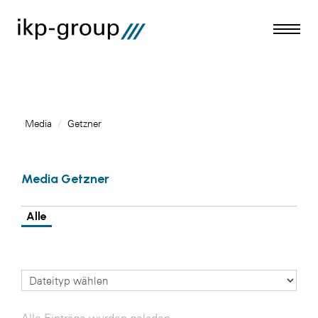
Media
/
Getzner
Meldungen
Media Getzner
Media
ACO
Alle
Amazon Web Services
Artweger
Blaguss
Bundesverband Sonnenschutztechnik