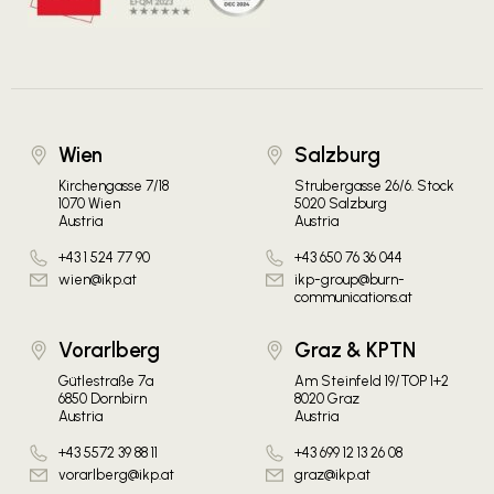
Wien
Salzburg
Kirchengasse 7/18
Strubergasse 26/6. Stock
1070 Wien
5020 Salzburg
Austria
Austria
+43 1 524 77 90
+43 650 76 36 044
wien@ikp.at
ikp-group@burn-
communications.at
Vorarlberg
Graz & KPTN
Gütlestraße 7a
Am Steinfeld 19/TOP 1+2
6850 Dornbirn
8020 Graz
Austria
Austria
+43 5572 39 88 11
+43 699 12 13 26 08
vorarlberg@ikp.at
graz@ikp.at