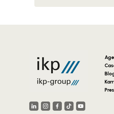
Age
Cas
Blo
Karr
Pre