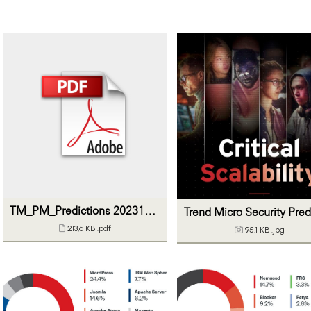
TM_PM_Predictions 20231206_final
213,6 KB
.pdf
95,1 KB
.jpg