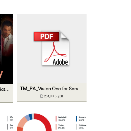
TM_PA_Vision One for Service Providers_ALPS_20230912_final
Trend Micro Security Predictions for 2024
234,8 KB
.pdf