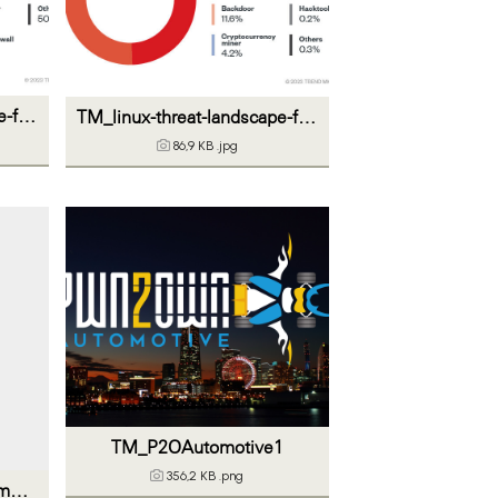
TM_linux-threat-landscape-figure02
TM_linux-threat-landscape-figure01
86,9 KB
.jpg
TM_P2OAutomotive1
356,2 KB
.png
TM_PM_Pwn2Own Automotive_20230831_final