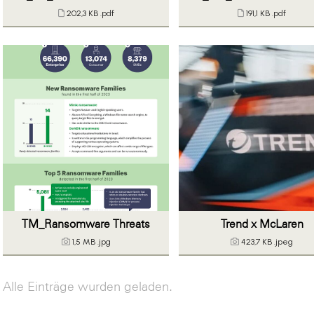
202,3 KB
.pdf
191,1 KB
.pdf
TM_Ransomware Threats
Trend x McLaren
1,5 MB
.jpg
423,7 KB
.jpeg
Alle Einträge wurden geladen.