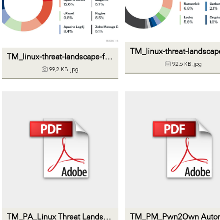
TM_linux-threat-landscape-figure04
92,6 KB
.jpg
99,2 KB
.jpg
TM_PA_Linux Threat Landscape_20230960_final