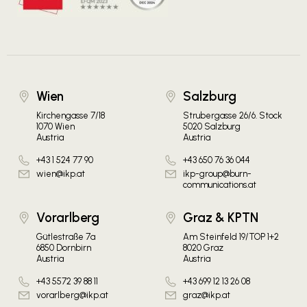
Wien
Salzburg
Kirchengasse 7/18
Strubergasse 26/6. Stock
1070 Wien
5020 Salzburg
Austria
Austria
+43 1 524 77 90
+43 650 76 36 044
wien@ikp.at
ikp-group@burn-
communications.at
Vorarlberg
Graz & KPTN
Gütlestraße 7a
Am Steinfeld 19/TOP 1+2
6850 Dornbirn
8020 Graz
Austria
Austria
+43 5572 39 88 11
+43 699 12 13 26 08
vorarlberg@ikp.at
graz@ikp.at