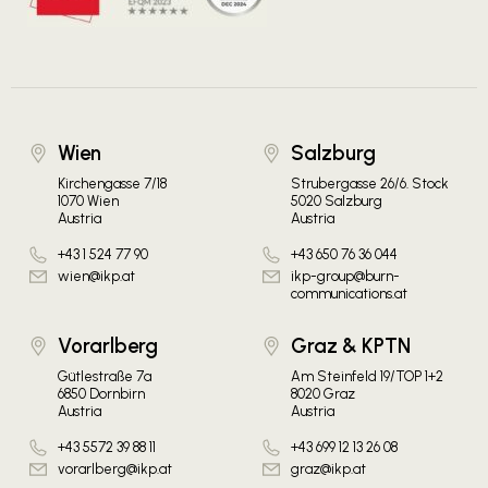
Wien
Salzburg
Kirchengasse 7/18
Strubergasse 26/6. Stock
1070 Wien
5020 Salzburg
Austria
Austria
+43 1 524 77 90
+43 650 76 36 044
wien@ikp.at
ikp-group@burn-
communications.at
Vorarlberg
Graz & KPTN
Gütlestraße 7a
Am Steinfeld 19/TOP 1+2
6850 Dornbirn
8020 Graz
Austria
Austria
+43 5572 39 88 11
+43 699 12 13 26 08
vorarlberg@ikp.at
graz@ikp.at