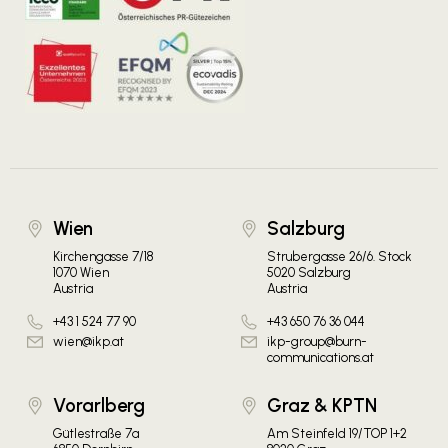
Wien
Salzburg
Kirchengasse 7/18
Strubergasse 26/6. Stock
1070 Wien
5020 Salzburg
Austria
Austria
+43 1 524 77 90
+43 650 76 36 044
wien@ikp.at
ikp-group@burn-
communications.at
Vorarlberg
Graz & KPTN
Gütlestraße 7a
Am Steinfeld 19/TOP 1+2