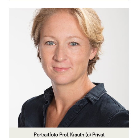
ikp Wien
Janssen
LAT Nitrogen
Libro
McArthurGlen
MTH Retail Group
PAGRO
Primark
Salesforce
sebamed
SeneCura
SERVICE&MORE
Portraitfoto Prof. Krauth (c) Privat