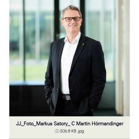
Bühl Center
Cineplexx
Colmobil Austria
Darbo
Essity (SCA)
EY
FVEK
Gardena
Gas Connect Austria
GBV - Verband gemeinnütziger
Bauvereinigungen
JJ_Foto_Markus Satory_ C Martin Hörmandinger
Getzner
506,8 KB
.jpg
ikp Salzburg