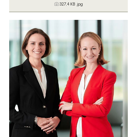
327,4 KB
.jpg
Somfy
Sony DADC
SPIEGLTEC
STIHL Tirol
Trend Micro
VALETTA
WKS Fachgruppe Fahrzeughandel und
Fahrzeugtechnik
WKS Fachgruppe Finanzdienstleister
WK UBIT
PHH Rechtsanwält:innen