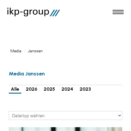
Media
/
Janssen
Meldungen
Media Janssen
Media
ACO
Alle
2026
2025
2024
2023
Amazon Web Services
Artweger
Blaguss
Bundesverband Sonnenschutztechnik