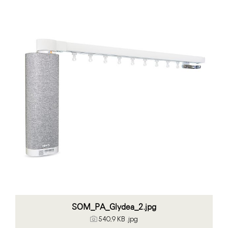
Somfy
Sony DADC
SPIEGLTEC
STIHL Tirol
Trend Micro
VALETTA
WKS Fachgruppe Fahrzeughandel und
Fahrzeugtechnik
WKS Fachgruppe Finanzdienstleister
WK UBIT
PHH Rechtsanwält:innen
SOM_PA_Glydea_2.jpg
540,9 KB
.jpg