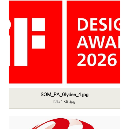
Bühl Center
Cineplexx
Colmobil Austria
Darbo
Essity (SCA)
EY
FVEK
Gardena
Gas Connect Austria
SOM_PA_Glydea_4.jpg
54 KB
.jpg
GBV - Verband gemeinnütziger
Bauvereinigungen
Getzner
ikp Salzburg