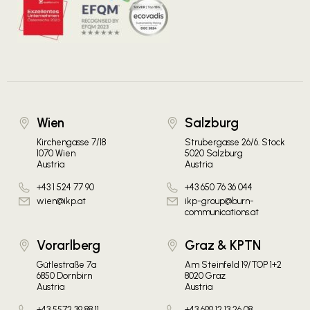
Wien
Salzburg
Kirchengasse 7/18
Strubergasse 26/6. Stock
1070 Wien
5020 Salzburg
Austria
Austria
+43 1 524 77 90
+43 650 76 36 044
wien@ikp.at
ikp-group@burn-
communications.at
Vorarlberg
Graz & KPTN
Gütlestraße 7a
Am Steinfeld 19/TOP 1+2
6850 Dornbirn
8020 Graz
Austria
Austria
+43 5572 39 88 11
+43 699 12 13 26 08