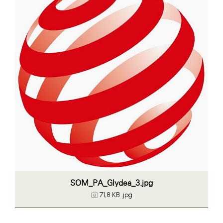
ikp Wien
Janssen
LAT Nitrogen
Libro
McArthurGlen
MTH Retail Group
PAGRO
Primark
Salesforce
sebamed
SOM_PA_Glydea_3.jpg
71,8 KB
.jpg
SeneCura
SERVICE&MORE