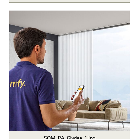
SOM_PA_Glydea_1.jpg