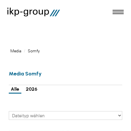
Media
/
Somfy
Meldungen
Media Somfy
Media
ACO
Alle
2026
Amazon Web Services
Artweger
Blaguss
Bundesverband Sonnenschutztechnik