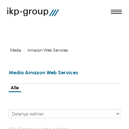
Media
/
Amazon Web Services
Meldungen
Media Amazon Web Services
Media
ACO
Alle
Amazon Web Services
Artweger
Blaguss
Bundesverband Sonnenschutztechnik