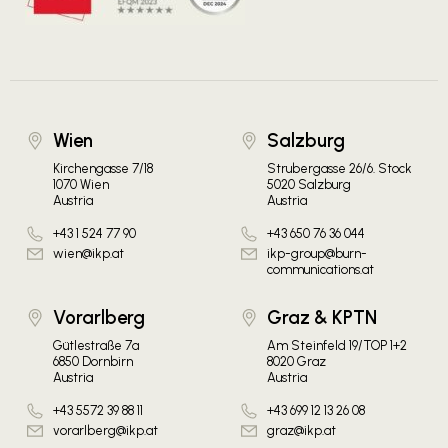
Wien
Salzburg
Kirchengasse 7/18
Strubergasse 26/6. Stock
1070 Wien
5020 Salzburg
Austria
Austria
+43 1 524 77 90
+43 650 76 36 044
wien@ikp.at
ikp-group@burn-
communications.at
Vorarlberg
Graz & KPTN
Gütlestraße 7a
Am Steinfeld 19/TOP 1+2
6850 Dornbirn
8020 Graz
Austria
Austria
+43 5572 39 88 11
+43 699 12 13 26 08
vorarlberg@ikp.at
graz@ikp.at