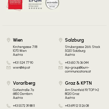
Wien
Salzburg
Kirchengasse 7/18
Strubergasse 26/6. Stock
1070 Wien
5020 Salzburg
Austria
Austria
+43 1 524 77 90
+43 650 76 36 044
wien@ikp.at
ikp-group@burn-
communications.at
Vorarlberg
Graz & KPTN
Gütlestraße 7a
Am Steinfeld 19/TOP 1+2
6850 Dornbirn
8020 Graz
Austria
Austria
+43 5572 39 88 11
+43 699 12 13 26 08