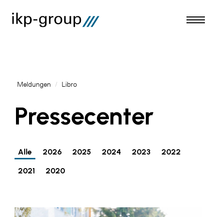
Meldungen
/
Libro
Meldungen
Pressecenter
AKTUELLES
ACO
Alle
2026
2025
2024
2023
2022
ALEX Krems
2021
2020
Amazon Web Services
Artweger
AustroCel Hallein