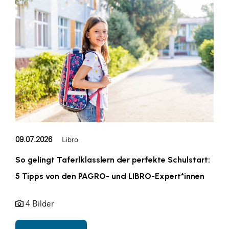
Blaguss
Bundesverband Sonnenschutztechnik
Cineplexx
Colmobil Austria
Controller Institut
Darbo
Designer Outlets Parndorf und Salzburg
09.07.2026
Libro
DOMOFERM
Essity
So gelingt Taferlklasslern der perfekte Schulstart:
5 Tipps von den PAGRO- und LIBRO-Expert*innen
EY
FG UBIT Salzburg
4 Bilder
foodaffairs