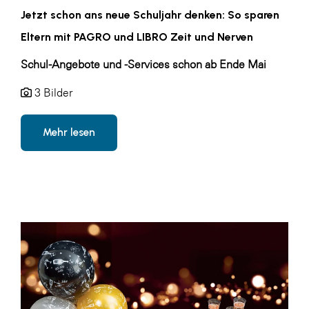
LAT Nitrogen
Jetzt schon ans neue Schuljahr denken: So sparen
Libro
Eltern mit PAGRO und LIBRO Zeit und Nerven
Lidl Österreich
Schul-Angebote und -Services schon ab Ende Mai
Die Menü-Manufaktur
3 Bilder
MTH Retail Group
OMV
Mehr lesen
OptimaMed
PAGRO
PHH Rechtsanwält:innen
Primark
Salesforce
sebamed
SeneCura