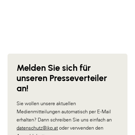
SERVICE&MORE
SKINUANCE®
Somfy
Sony DADC
SPIEGLTEC
STIHL Tirol
Melden Sie sich für
Trend Micro
unseren Presseverteiler
TAG GmbH
an!
VALETTA
Sie wollen unsere aktuellen
Verband Druck Medien Österreich
Medienmitteilungen automatisch per E-Mail
Wirtschaftskammer Salzburg
erhalten? Dann schreiben Sie uns einfach an
datenschutz@ikp.at
oder verwenden den
WKS Fachgruppe Fahrzeughandel und
Fahrzeugtechnik