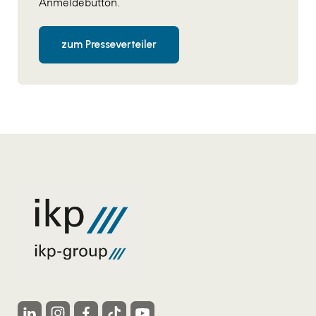
Anmeldebutton.
WKS Fachgruppe Finanzdienstleister
zum Presseverteiler
WK UBIT
Zühlke
Media