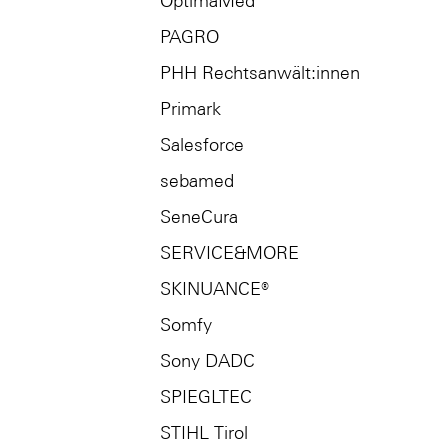
OptimaMed
PAGRO
PHH Rechtsanwält:innen
Primark
Salesforce
sebamed
SeneCura
SERVICE&MORE
SKINUANCE®
Somfy
Sony DADC
SPIEGLTEC
STIHL Tirol