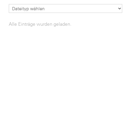
Bühl Center
Cineplexx
Alle Einträge wurden geladen.
Colmobil Austria
Darbo
Essity (SCA)
EY
FVEK
Gardena
Gas Connect Austria
GBV - Verband gemeinnütziger
Bauvereinigungen
Getzner
ikp Salzburg