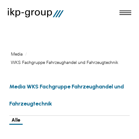
Media
/
WKS Fachgruppe Fahrzeughandel und Fahrzeugtechnik
Meldungen
Media
Media WKS Fachgruppe Fahrzeughandel und
ACO
Fahrzeugtechnik
Amazon Web Services
Artweger
Alle
Blaguss
Bundesverband Sonnenschutztechnik