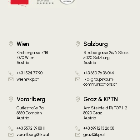
Wien
Salzburg
Kirchengasse 7/18
Strubergasse 26/6. Stock
1070 Wien
5020 Salzburg
Austria
Austria
+43 1 524 77 90
+43 650 76 36 044
wien@ikp.at
ikp-group@burn-
communications.at
Vorarlberg
Graz & KPTN
Gütlestraße 7a
Am Steinfeld 19/TOP 1+2
6850 Dornbirn
8020 Graz
Austria
Austria
+43 5572 39 88 11
+43 699 12 13 26 08
vorarlberg@ikp.at
graz@ikp.at