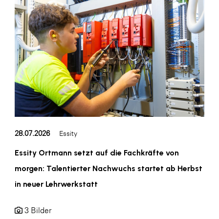
Blaguss
Bundesverband Sonnenschutztechnik
Cineplexx
Colmobil Austria
Controller Institut
Darbo
Designer Outlets Parndorf und Salzburg
28.07.2026
Essity
DOMOFERM
Essity
Essity Ortmann setzt auf die Fachkräfte von
morgen: Talentierter Nachwuchs startet ab Herbst
EY
in neuer Lehrwerkstatt
FG UBIT Salzburg
foodaffairs
3 Bilder