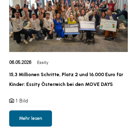
SERVICE&MORE
SKINUANCE®
Somfy
Sony DADC
SPIEGLTEC
06.05.2026
Essity
STIHL Tirol
15,3 Millionen Schritte, Platz 2 und 16.000 Euro für
Trend Micro
Kinder: Essity Österreich bei den MOVE DAYS
TAG GmbH
VALETTA
1 Bild
Verband Druck Medien Österreich
Mehr lesen
Wirtschaftskammer Salzburg
WKS Fachgruppe Fahrzeughandel und
Fahrzeugtechnik