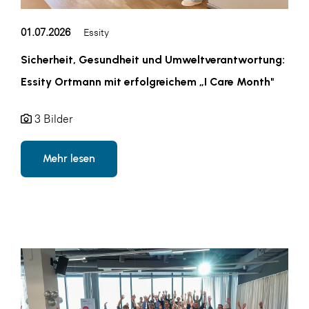
LAT Nitrogen
Libro
01.07.2026
Essity
Lidl Österreich
Sicherheit, Gesundheit und Umweltverantwortung:
Essity Ortmann mit erfolgreichem „I Care Month"
Die Menü-Manufaktur
MTH Retail Group
3 Bilder
OMV
OptimaMed
Mehr lesen
PAGRO
PHH Rechtsanwält:innen
Primark
Salesforce
sebamed
SeneCura