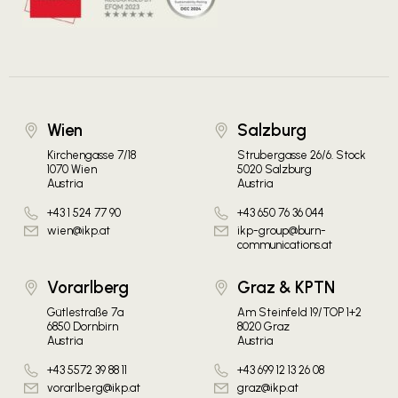
Wien
Salzburg
Kirchengasse 7/18
Strubergasse 26/6. Stock
1070 Wien
5020 Salzburg
Austria
Austria
+43 1 524 77 90
+43 650 76 36 044
wien@ikp.at
ikp-group@burn-
communications.at
Vorarlberg
Graz & KPTN
Gütlestraße 7a
Am Steinfeld 19/TOP 1+2
6850 Dornbirn
8020 Graz
Austria
Austria
+43 5572 39 88 11
+43 699 12 13 26 08
vorarlberg@ikp.at
graz@ikp.at