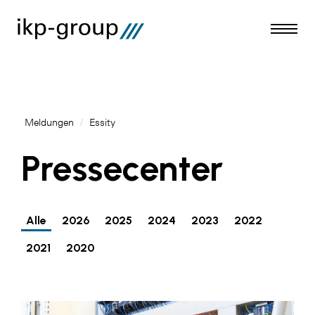
Meldungen
/
Essity
Meldungen
Pressecenter
AKTUELLES
ACO
Alle
2026
2025
2024
2023
2022
ALEX Krems
2021
2020
Amazon Web Services
Artweger
AustroCel Hallein