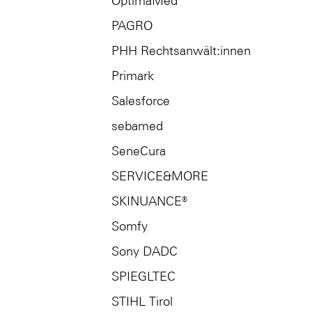
OptimaMed
PAGRO
PHH Rechtsanwält:innen
Primark
Salesforce
sebamed
SeneCura
SERVICE&MORE
SKINUANCE®
Somfy
Sony DADC
SPIEGLTEC
STIHL Tirol