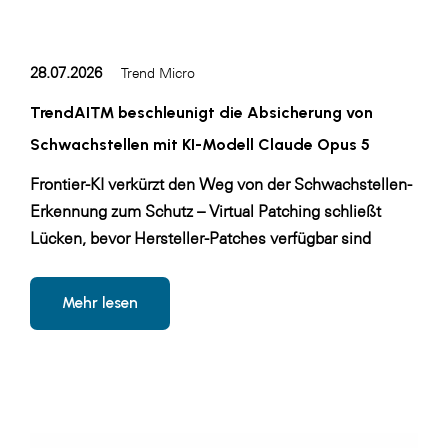
SERVICE&MORE
SKINUANCE®
28.07.2026
Trend Micro
Somfy
TrendAI™ beschleunigt die Absicherung von
Sony DADC
Schwachstellen mit KI-Modell Claude Opus 5
SPIEGLTEC
Frontier-KI verkürzt den Weg von der Schwachstellen-
STIHL Tirol
Erkennung zum Schutz – Virtual Patching schließt
Lücken, bevor Hersteller-Patches verfügbar sind
Trend Micro
TAG GmbH
Mehr lesen
VALETTA
Verband Druck Medien Österreich
Wirtschaftskammer Salzburg
WKS Fachgruppe Fahrzeughandel und
Fahrzeugtechnik