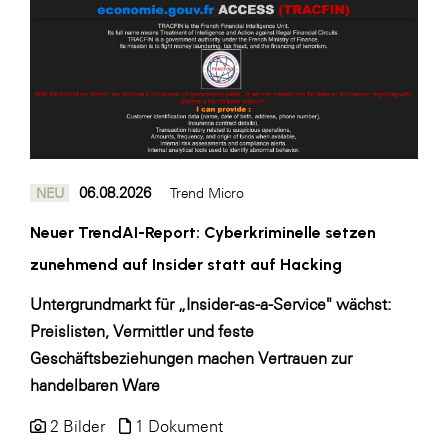
Blaguss
Bundesverband Sonnenschutztechnik
Cineplexx
Colmobil Austria
Controller Institut
06.08.2026
NEU
Trend Micro
Darbo
Neuer TrendAI-Report: Cyberkriminelle setzen
Designer Outlets Parndorf und Salzburg
zunehmend auf Insider statt auf Hacking
DOMOFERM
Untergrundmarkt für „Insider-as-a-Service" wächst:
Essity
Preislisten, Vermittler und feste
EY
Geschäftsbeziehungen machen Vertrauen zur
FG UBIT Salzburg
handelbaren Ware
foodaffairs
2 Bilder
1 Dokument