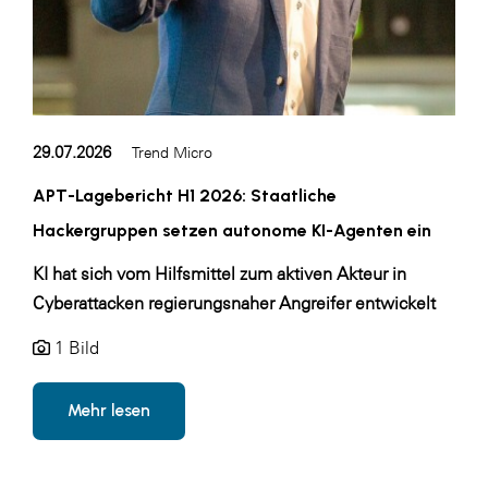
LAT Nitrogen
Libro
Lidl Österreich
Die Menü-Manufaktur
29.07.2026
Trend Micro
MTH Retail Group
APT-Lagebericht H1 2026: Staatliche
OMV
Hackergruppen setzen autonome KI-Agenten ein
OptimaMed
KI hat sich vom Hilfsmittel zum aktiven Akteur in
PAGRO
Cyberattacken regierungsnaher Angreifer entwickelt
PHH Rechtsanwält:innen
1 Bild
Primark
Salesforce
Mehr lesen
sebamed
SeneCura