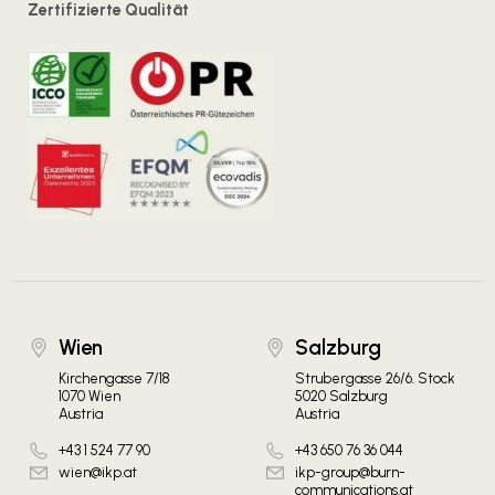
Zertifizierte Qualität
Wien
Salzburg
Kirchengasse 7/18
Strubergasse 26/6. Stock
1070 Wien
5020 Salzburg
Austria
Austria
+43 1 524 77 90
+43 650 76 36 044
wien@ikp.at
ikp-group@burn-
communications.at