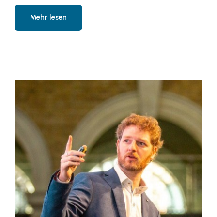
Fressnapf
Mehr lesen
FRoSTA
FV Energierohstoff & Kraftstoff
Gardena
Gas Connect Austria
GBV - Verband gemeinnütziger
Bauvereinigungen
Getzner Werkstoffe
Heimat Österreich
ikp
Johnson & Johnson
JELD-WEN DANA
kosaplaner