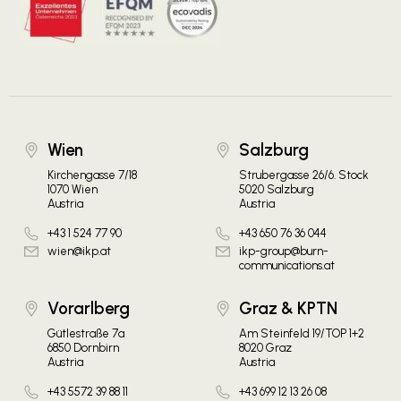
Wien
Salzburg
Kirchengasse 7/18
Strubergasse 26/6. Stock
1070 Wien
5020 Salzburg
Austria
Austria
+43 1 524 77 90
+43 650 76 36 044
wien@ikp.at
ikp-group@burn-
communications.at
Vorarlberg
Graz & KPTN
Gütlestraße 7a
Am Steinfeld 19/TOP 1+2
6850 Dornbirn
8020 Graz
Austria
Austria
+43 5572 39 88 11
+43 699 12 13 26 08