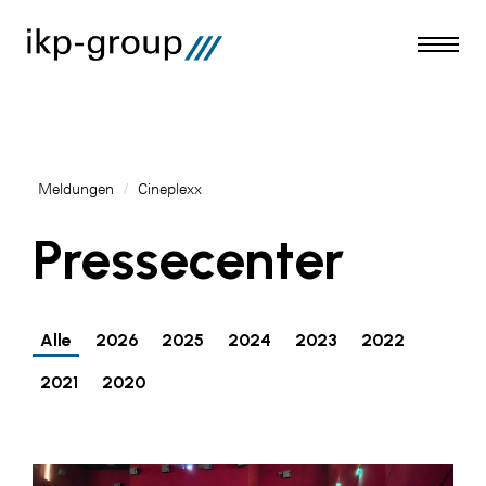
Meldungen
/
Cineplexx
Meldungen
Pressecenter
AKTUELLES
ACO
Alle
2026
2025
2024
2023
2022
ALEX Krems
2021
2020
Amazon Web Services
Artweger
AustroCel Hallein