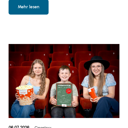
Mehr lesen
WKS Fachgruppe Finanzdienstleister
WK UBIT
Zühlke
Media
06.07.2026
Cineplexx