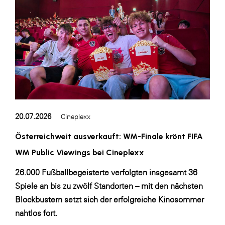
Blaguss
Bundesverband Sonnenschutztechnik
Cineplexx
Colmobil Austria
Controller Institut
Darbo
20.07.2026
Cineplexx
Designer Outlets Parndorf und Salzburg
Österreichweit ausverkauft: WM-Finale krönt FIFA
DOMOFERM
WM Public Viewings bei Cineplexx
Essity
26.000 Fußballbegeisterte verfolgten insgesamt 36
EY
Spiele an bis zu zwölf Standorten – mit den nächsten
FG UBIT Salzburg
Blockbustern setzt sich der erfolgreiche Kinosommer
foodaffairs
nahtlos fort.