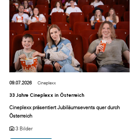
SERVICE&MORE
SKINUANCE®
Somfy
Sony DADC
SPIEGLTEC
STIHL Tirol
Trend Micro
09.07.2026
Cineplexx
TAG GmbH
33 Jahre Cineplexx in Österreich
VALETTA
Cineplexx präsentiert Jubiläumsevents quer durch
Verband Druck Medien Österreich
Österreich
Wirtschaftskammer Salzburg
3 Bilder
WKS Fachgruppe Fahrzeughandel und
Fahrzeugtechnik