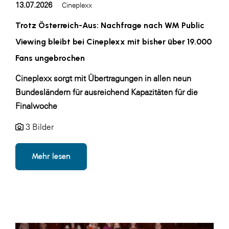
13.07.2026
LAT Nitrogen
Cineplexx
Libro
Trotz Österreich-Aus: Nachfrage nach WM Public
Viewing bleibt bei Cineplexx mit bisher über 19.000
Lidl Österreich
Fans ungebrochen
Die Menü-Manufaktur
Cineplexx sorgt mit Übertragungen in allen neun
MTH Retail Group
Bundesländern für ausreichend Kapazitäten für die
OMV
Finalwoche
OptimaMed
3 Bilder
PAGRO
PHH Rechtsanwält:innen
Mehr lesen
Primark
Salesforce
sebamed
SeneCura