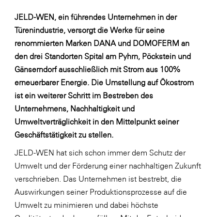
SERVICE&MORE
JELD-WEN, ein führendes Unternehmen in der
Türenindustrie, versorgt die Werke für seine
SKINUANCE®
renommierten Marken DANA und DOMOFERM an
Somfy
den drei Standorten Spital am Pyhrn, Pöckstein und
Sony DADC
Gänserndorf ausschließlich mit Strom aus 100%
erneuerbarer Energie. Die Umstellung auf Ökostrom
SPIEGLTEC
ist ein weiterer Schritt im Bestreben des
STIHL Tirol
Unternehmens, Nachhaltigkeit und
Trend Micro
Umweltverträglichkeit in den Mittelpunkt seiner
Geschäftstätigkeit zu stellen.
TAG GmbH
JELD-WEN hat sich schon immer dem Schutz der
VALETTA
Umwelt und der Förderung einer nachhaltigen Zukunft
Verband Druck Medien Österreich
verschrieben. Das Unternehmen ist bestrebt, die
Wirtschaftskammer Salzburg
Auswirkungen seiner Produktionsprozesse auf die
Umwelt zu minimieren und dabei höchste
WKS Fachgruppe Fahrzeughandel und
Fahrzeugtechnik