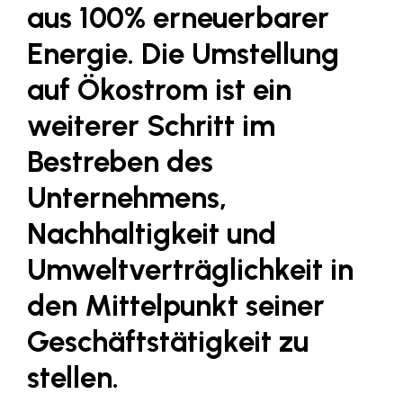
aus 100% erneuerbarer
LAT Nitrogen
Libro
Energie. Die Umstellung
Lidl Österreich
auf Ökostrom ist ein
Die Menü-Manufaktur
weiterer Schritt im
MTH Retail Group
Bestreben des
OMV
Unternehmens,
OptimaMed
Nachhaltigkeit und
PAGRO
Umweltverträglichkeit in
PHH Rechtsanwält:innen
den Mittelpunkt seiner
Primark
Geschäftstätigkeit zu
Salesforce
sebamed
stellen.
SeneCura