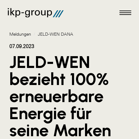
Meldungen
/
JELD-WEN DANA
07.09.2023
JELD-WEN
Meldungen
bezieht 100%
AKTUELLES
erneuerbare
ACO
ALEX Krems
Energie für
Amazon Web Services
seine Marken
Artweger
AustroCel Hallein