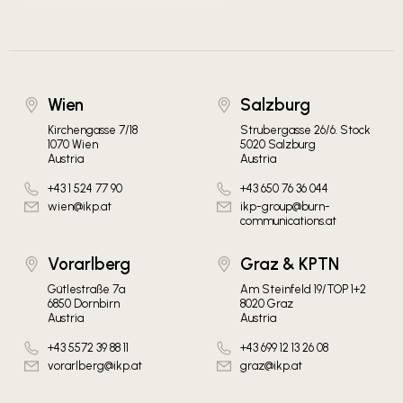
Wien
Salzburg
Kirchengasse 7/18
Strubergasse 26/6. Stock
1070 Wien
5020 Salzburg
Austria
Austria
+43 1 524 77 90
+43 650 76 36 044
wien@ikp.at
ikp-group@burn-
communications.at
Vorarlberg
Graz & KPTN
Gütlestraße 7a
Am Steinfeld 19/TOP 1+2
6850 Dornbirn
8020 Graz
Austria
Austria
+43 5572 39 88 11
+43 699 12 13 26 08
vorarlberg@ikp.at
graz@ikp.at