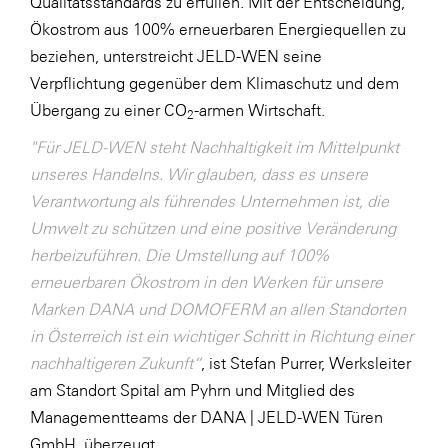
Qualitätsstandards zu erfüllen. Mit der Entscheidung,
Ökostrom aus 100% erneuerbaren Energiequellen zu
WKS Fachgruppe Finanzdienstleister
beziehen, unterstreicht JELD-WEN seine
WK UBIT
Verpflichtung gegenüber dem Klimaschutz und dem
Zühlke
Übergang zu einer CO
-armen Wirtschaft.
2
"Für JELD-WEN steht Nachhaltigkeit im Mittelpunkt
Media
unseres Handelns. Wir glauben, dass es unsere
Verantwortung als führendes Unternehmen ist, die
Umwelt zu schützen und eine positive Veränderung
herbeizuführen. Die Umstellung auf 100%
erneuerbaren Ökostrom in den Werken für unsere
Marken DANA und DOMOFERM an allen Standorten
in Österreich ist ein wichtiger Schritt in Richtung einer
nachhaltigeren Zukunft“
, ist Stefan Purrer, Werksleiter
am Standort Spital am Pyhrn und Mitglied des
Managementteams der DANA | JELD-WEN Türen
GmbH, überzeugt.