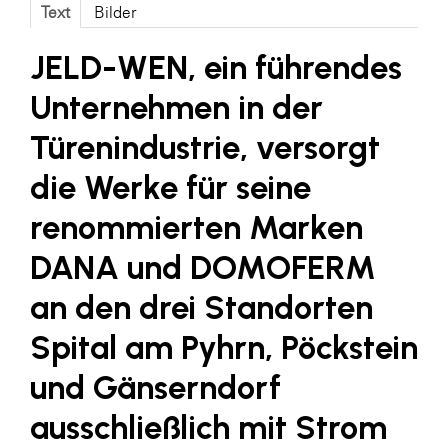
Fressnapf
Text
Bilder
FRoSTA
JELD-WEN, ein führendes
FV Energierohstoff & Kraftstoff
Unternehmen in der
Gardena
Türenindustrie, versorgt
Gas Connect Austria
die Werke für seine
GBV - Verband gemeinnütziger
Bauvereinigungen
renommierten Marken
Getzner Werkstoffe
DANA und DOMOFERM
Heimat Österreich
an den drei Standorten
ikp
Spital am Pyhrn, Pöckstein
Johnson & Johnson
und Gänserndorf
JELD-WEN DANA
ausschließlich mit Strom
kosaplaner