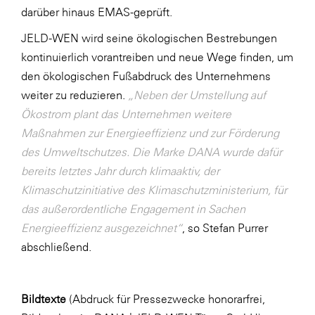
darüber hinaus EMAS-geprüft.
JELD-WEN wird seine ökologischen Bestrebungen
kontinuierlich vorantreiben und neue Wege finden, um
den ökologischen Fußabdruck des Unternehmens
weiter zu reduzieren.
„Neben der Umstellung auf
Ökostrom plant das Unternehmen weitere
Maßnahmen zur Energieeffizienz und zur Förderung
des Umweltschutzes. Die Marke DANA wurde dafür
bereits letztes Jahr durch
klimaaktiv, der
Klimaschutzinitiative des Klimaschutzministerium, für
das außerordentliche Engagement in Sachen
Energieeffizienz ausgezeichnet“
, so Stefan Purrer
abschließend.
Bildtexte
(Abdruck für Pressezwecke honorarfrei,