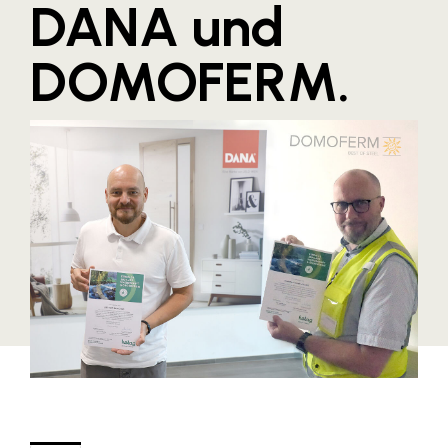
DANA und
Blaguss
DOMOFERM.
Bundesverband Sonnenschutztechnik
Cineplexx
Colmobil Austria
Controller Institut
Darbo
Designer Outlets Parndorf und Salzburg
DOMOFERM
Essity
EY
FG UBIT Salzburg
foodaffairs