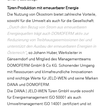
Türen-Produktion mit erneuerbarer Energie
Die Nutzung von Ökostrom bietet zahlreiche Vorteile,
sowohl für die Umwelt als auch für die Gesellschaft.
„
Durch den Bezug von Strom aus erneuerbaren
Energiequellen trägt auch DOMOFERM aktiv zur
Reduzierung von Treibhausgasemissionen bei und
unterstützt den Ausbau der erneuerbaren Energien in
Österreich“
, so Johann Huber, Werksleiter in
Gänserndorf und Mitglied des Managementteams
DOMOFERM GmbH & Co KG. Schonender Umgang
mit Ressourcen und klimafreundliche Innovationen
sind wichtige Werte für JELD-WEN und seine Marken
DANA und DOMOFERM.
Die DANA | JELD-WEN Türen GmbH wurde sowohl
für Energiemanagement ISO 50001 als auch
Umweltmanagement ISO 14001 zertifiziert und ist