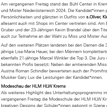
Am vergangenen Freitag stand das Bühl Center in Kre
und Mister Niederösterreich 2024. Die Kandidat*innen 
Persönlichkeiten und glänzten in Outfits von
s.Oliver, 
allesamt auch mit Shops im Center vertreten sind. Am E
Gruber und der 23-Jährigen Kevin Brandel über den Titel
auch zur Teilnahme an der Wahl zu Miss und Mister A
Auf den weiteren Plätzen landeten bei den Damen die 3
jährige Lisa-Maria Hauer, bei den Männern komplettierte
ebenfalls 21-jährige Marcel Winkler die Top 3. Die Jury
bekannten Profis besetzt: Neben der amtierenden Miss 
Austria Roman Schindler bewerteten auch der Promifris
Musiker Gary Lux die Leistungen der Kandidat*innen.
Modeschau der HLM HLW Krems
Als weiteres Highlight des Unterhaltungsprogramms im
vergangenen Freitag die Modeschule der HLM HLW Kre
kreativen Designs der Schüler*innen gekonnt in Szene 