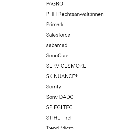
PAGRO
PHH Rechtsanwält:innen
Primark
Salesforce
sebamed
SeneCura
SERVICE&MORE
SKINUANCE®
Somfy
Sony DADC
SPIEGLTEC
STIHL Tirol
Trend Micro