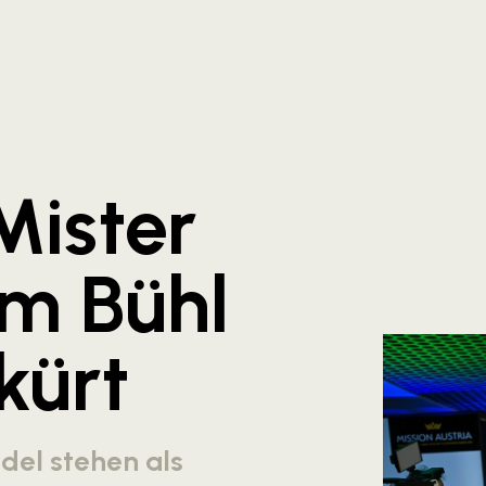
Mister
m Bühl
kürt
del stehen als