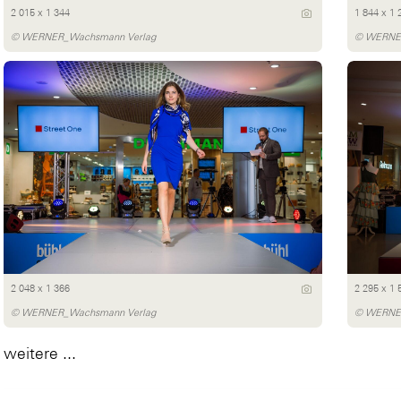
2 015 x 1 344
1 844 x 1 
© WERNER_Wachsmann Verlag
© WERNER
2 048 x 1 366
2 295 x 1 
© WERNER_Wachsmann Verlag
© WERNER
weitere ...