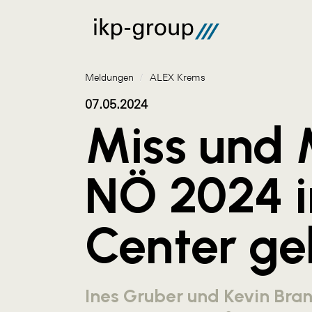
Meldungen
/
ALEX Krems
07.05.2024
Miss und 
NÖ 2024 i
Center ge
Ines Gruber und Kevin Bran