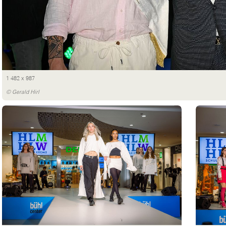
1 482 x 987
© Gerald Hirl