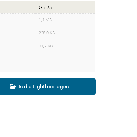
Größe
1,4 MB
228,9 KB
81,7 KB
In die Lightbox legen