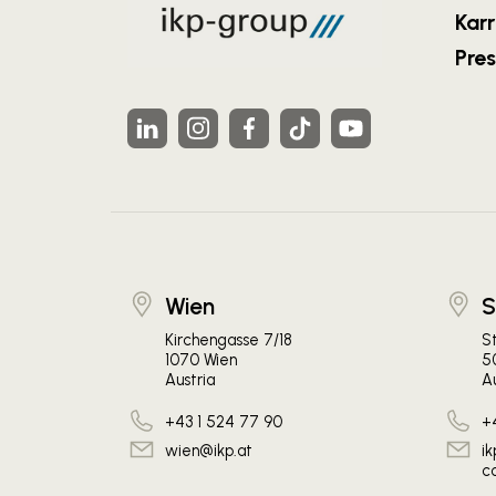
Karr
Pre
Wien
S
Kirchengasse 7/18
S
1070 Wien
5
Austria
Au
+43 1 524 77 90
+
wien@ikp.at
i
c