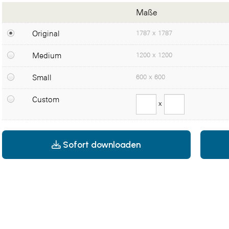
Maße
Original
1787 x 1787
Medium
1200 x 1200
Small
600 x 600
Custom
x
Sofort downloaden