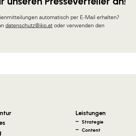
r unseren Presseverteiler an!
ienmitteilungen automatisch per E-Mail erhalten?
 an
datenschutz@ikp.at
oder verwenden den
ntur
Leistungen
es
Strategie
Content
g