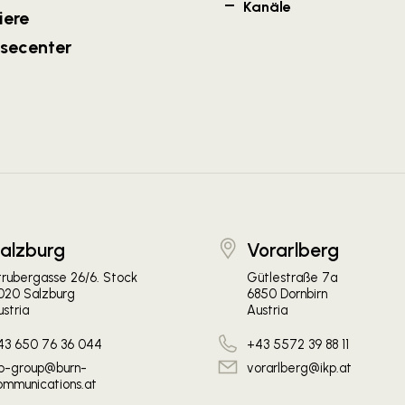
Kanäle
iere
ssecenter
alzburg
Vorarlberg
trubergasse 26/6. Stock
Gütlestraße 7a
020 Salzburg
6850 Dornbirn
stria
Austria
43 650 76 36 044
+43 5572 39 88 11
kp-group@burn-
vorarlberg@ikp.at
ommunications.at