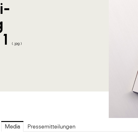
i-
g
 1
(. jpg )
Media
Pressemitteilungen