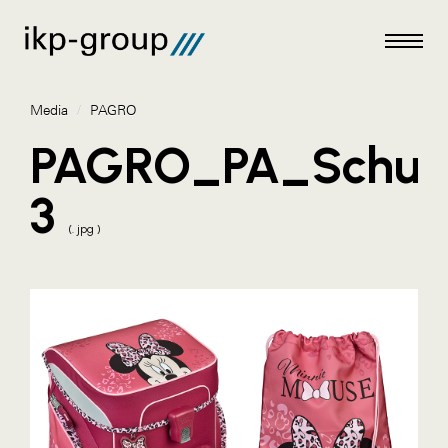
Media
/
PAGRO
PAGRO_PA_Schule
3
Meldungen
(. jpg )
Media
ACO
Amazon Web Services
Artweger
Blaguss
Bundesverband Sonnenschutztechnik