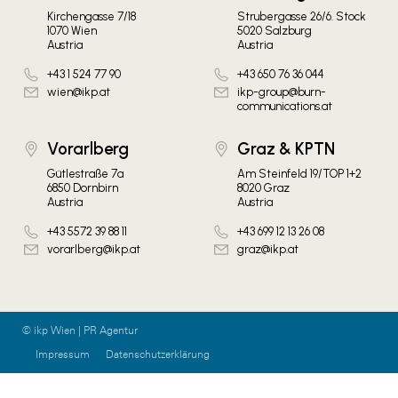
Kirchengasse 7/18
Strubergasse 26/6. Stock
1070 Wien
5020 Salzburg
Austria
Austria
+43 1 524 77 90
+43 650 76 36 044
wien@ikp.at
ikp-group@burn-
communications.at
Vorarlberg
Graz & KPTN
Gütlestraße 7a
Am Steinfeld 19/TOP 1+2
6850 Dornbirn
8020 Graz
Austria
Austria
+43 5572 39 88 11
+43 699 12 13 26 08
vorarlberg@ikp.at
graz@ikp.at
© ikp Wien | PR Agentur
Impressum
Datenschutzerklärung