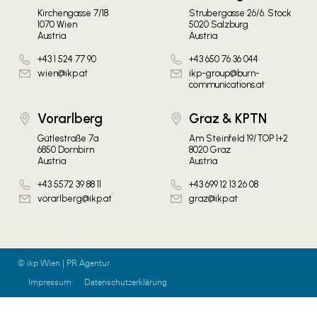
Kirchengasse 7/18
Strubergasse 26/6. Stock
1070 Wien
5020 Salzburg
Austria
Austria
+43 1 524 77 90
+43 650 76 36 044
wien@ikp.at
ikp-group@burn-
communications.at
Vorarlberg
Graz & KPTN
Gütlestraße 7a
Am Steinfeld 19/TOP 1+2
6850 Dornbirn
8020 Graz
Austria
Austria
+43 5572 39 88 11
+43 699 12 13 26 08
vorarlberg@ikp.at
graz@ikp.at
© ikp Wien | PR Agentur
Impressum
Datenschutzerklärung