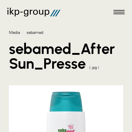
Media
/
sebamed
sebamed_After
Sun_Presse
Meldungen
(. jpg )
Media
ACO
Amazon Web Services
Artweger
Blaguss
Bundesverband Sonnenschutztechnik