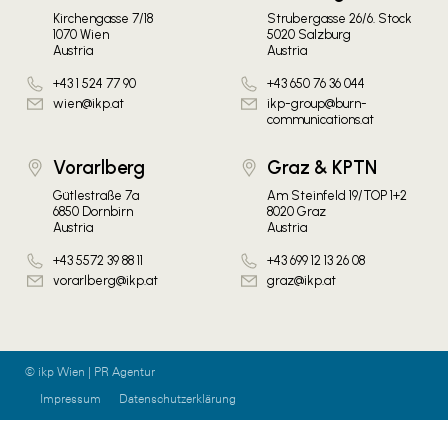
Kirchengasse 7/18
Strubergasse 26/6. Stock
1070 Wien
5020 Salzburg
Austria
Austria
+43 1 524 77 90
+43 650 76 36 044
wien@ikp.at
ikp-group@burn-
communications.at
Vorarlberg
Graz & KPTN
Gütlestraße 7a
Am Steinfeld 19/TOP 1+2
6850 Dornbirn
8020 Graz
Austria
Austria
+43 5572 39 88 11
+43 699 12 13 26 08
vorarlberg@ikp.at
graz@ikp.at
© ikp Wien | PR Agentur
Impressum
Datenschutzerklärung