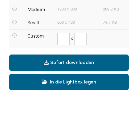
Medium
1200 x 800
209,2 KB
ikp Wien
Janssen
Small
600 x 400
74,7 KB
LAT Nitrogen
Custom
x
Libro
McArthurGlen
Sofort downloaden
McArthurGlen Designer Outlet Parndorf
Valentinstag
MTH Retail Group
In die Lightbox legen
PAGRO
Primark
Salesforce
sebamed
SeneCura