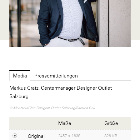
Bühl Center
Cineplexx
Colmobil Austria
Darbo
Essity (SCA)
EY
Media
Pressemitteilungen
FVEK
Markus Gratz, Centermanager Designer Outlet
Gardena
Salzburg
Gas Connect Austria
© McArthurGlen Designer Outlet Salzburg/Sabrina Gell
GBV - Verband gemeinnütziger
Bauvereinigungen
Maße
Größe
Getzner
Original
2457 x 1638
826 KB
ikp Salzburg