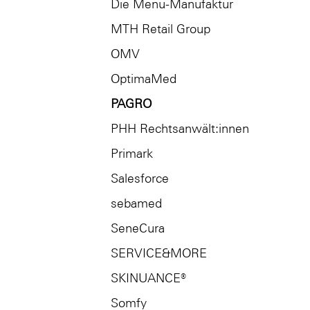
Die Menü-Manufaktur
MTH Retail Group
OMV
OptimaMed
PAGRO
PHH Rechtsanwält:innen
Primark
Salesforce
sebamed
SeneCura
SERVICE&MORE
SKINUANCE®
Somfy