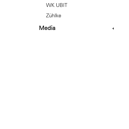
WK UBIT
Zühlke
Media