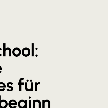
hool:
e
s für
beginn