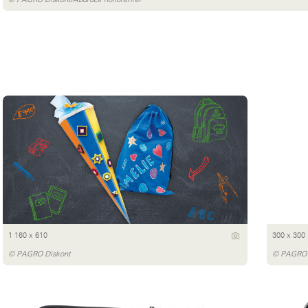
1 160 x 610
300 x 300
© PAGRO Diskont
© PAGRO D