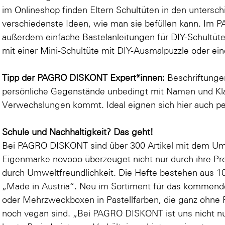
im Onlineshop finden Eltern Schultüten in den untersc
verschiedenste Ideen, wie man sie befüllen kann. Im
P
außerdem einfache Bastelanleitungen für DIY-Schultüte
mit einer
Mini-Schultüte
mit DIY-Ausmalpuzzle oder ei
Tipp der PAGRO DISKONT Expert*innen:
Beschriftunge
persönliche Gegenstände unbedingt mit Namen und Kla
Verwechslungen kommt. Ideal eignen sich hier auch
pe
Schule und Nachhaltigkeit? Das geht!
Bei PAGRO DISKONT sind über 300 Artikel mit dem Um
Eigenmarke novooo überzeuget nicht nur durch ihre Pr
durch Umweltfreundlichkeit. Die Hefte bestehen aus 10
„Made in Austria“. Neu im Sortiment für das kommende
oder
Mehrzweckboxen
in Pastellfarben, die ganz ohn
noch vegan sind. „Bei PAGRO DISKONT ist uns nicht nu