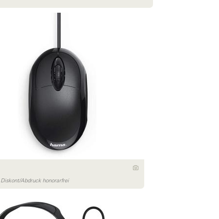
iskont/Abdruck honorarfrei