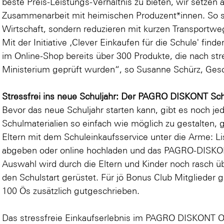
beste Preis-Leistungs-Verhältnis zu bieten, wir setzen 
Zusammenarbeit mit heimischen Produzent*innen. So st
Wirtschaft, sondern reduzieren mit kurzen Transport
Mit der Initiative ‚Clever Einkaufen für die Schule' fin
im Online-Shop bereits über 300 Produkte, die nach st
Ministerium geprüft wurden“, so Susanne Schürz, Ge
Stressfrei ins neue Schuljahr: Der PAGRO DISKONT Sch
Bevor das neue Schuljahr starten kann, gibt es noch j
Schulmaterialien so einfach wie möglich zu gestalten
Eltern mit dem Schuleinkaufsservice unter die Arme: Lis
abgeben oder
online
hochladen und das PAGRO-DISKONT
Auswahl wird durch die Eltern und Kinder noch rasch üb
den Schulstart gerüstet. Für jö Bonus Club Mitglieder g
100 Ös zusätzlich gutgeschrieben.
Das stressfreie Einkaufserlebnis im PAGRO DISKONT O