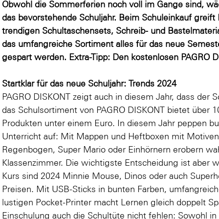
Obwohl die Sommerferien noch voll im Gange sind, wäch
das bevorstehende Schuljahr. Beim Schuleinkauf grei
trendigen Schultaschensets, Schreib- und Bastelmaterial
das umfangreiche Sortiment alles für das neue Semeste
gespart werden. Extra-Tipp: Den kostenlosen PAGRO D
Startklar für das neue Schuljahr: Trends 2024
PAGRO DISKONT zeigt auch in diesem Jahr, dass der Sc
das Schulsortiment von PAGRO DISKONT bietet über 10.
Produkten unter einem Euro. In diesem Jahr peppen b
Unterricht auf: Mit Mappen und Heftboxen mit Motive
Regenbogen
,
Super Mario
oder
Einhörnern
erobern wah
Klassenzimmer. Die wichtigste Entscheidung ist aber w
Kurs sind 2024
Minnie Mouse
,
Dinos
oder auch
Superh
Preisen. Mit
USB-Sticks
in bunten Farben, umfangrei
lustigen
Pocket-Printer
macht Lernen gleich doppelt Spa
Einschulung auch die Schultüte nicht fehlen: Sowohl i