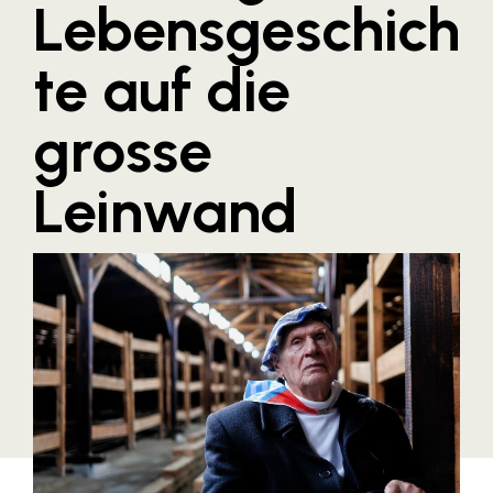
Lebensgeschich
Blaguss
te auf die
Bundesverband Sonnenschutztechnik
Cineplexx
grosse
Colmobil Austria
Controller Institut
Leinwand
Darbo
Designer Outlets Parndorf und Salzburg
DOMOFERM
Essity
EY
FG UBIT Salzburg
foodaffairs