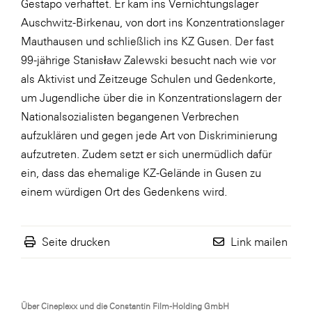
Gestapo verhaftet. Er kam ins Vernichtungslager
Auschwitz-Birkenau, von dort ins Konzentrationslager
WKS Fachgruppe Finanzdienstleister
Mauthausen und schließlich ins KZ Gusen. Der fast
WK UBIT
99-jährige Stanisław Zalewski besucht nach wie vor
Zühlke
als Aktivist und Zeitzeuge Schulen und Gedenkorte,
um Jugendliche über die in Konzentrationslagern der
Media
Nationalsozialisten begangenen Verbrechen
aufzuklären und gegen jede Art von Diskriminierung
aufzutreten. Zudem setzt er sich unermüdlich dafür
ein, dass das ehemalige KZ-Gelände in Gusen zu
einem würdigen Ort des Gedenkens wird.
Seite drucken
Link mailen
Über Cineplexx und die Constantin Film-Holding GmbH