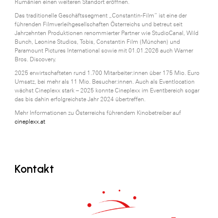
Rumänien einen weiteren Standort eröffnen.
Das traditionelle Geschäftssegment „Constantin-Film“ ist eine der
führenden Filmverleihgesellschaften Österreichs und betreut seit
Jahrzehnten Produktionen renommierter Partner wie StudioCanal, Wild
Bunch, Leonine Studios, Tobis, Constantin Film (München) und
Paramount Pictures International sowie mit 01.01.2026 auch Warner
Bros. Discovery.
2025 erwirtschafteten rund 1.700 Mitarbeiter:innen über 175 Mio. Euro
Umsatz, bei mehr als 11 Mio. Besucher:innen. Auch als Eventlocation
wächst Cineplexx stark – 2025 konnte Cineplexx im Eventbereich sogar
das bis dahin erfolgreichste Jahr 2024 übertreffen.
Mehr Informationen zu Österreichs führendem Kinobetreiber auf
cineplexx.at
Kontakt