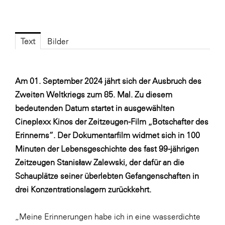
Fressnapf
FRoSTA
FV Energierohstoff & Kraftstoff
Text
Bilder
Gardena
Gas Connect Austria
Am 01. September 2024 jährt sich der Ausbruch des
GBV - Verband gemeinnütziger
Zweiten Weltkriegs zum 85. Mal. Zu diesem
Bauvereinigungen
bedeutenden Datum startet in ausgewählten
Getzner Werkstoffe
Cineplexx Kinos der Zeitzeugen-Film „Botschafter des
Erinnerns“. Der Dokumentarfilm widmet sich in 100
Heimat Österreich
Minuten der Lebensgeschichte des fast 99-jährigen
ikp
Zeitzeugen Stanisław Zalewski, der dafür an die
Johnson & Johnson
Schauplätze seiner überlebten Gefangenschaften in
drei Konzentrationslagern zurückkehrt.
JELD-WEN DANA
kosaplaner
„Meine Erinnerungen habe ich in eine wasserdichte