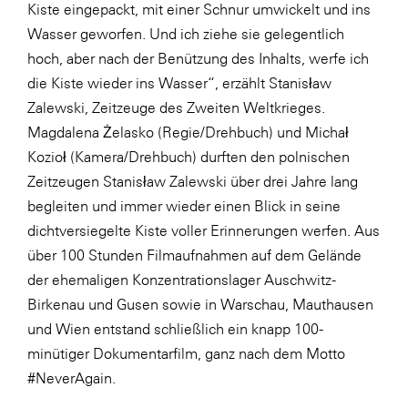
LAT Nitrogen
Kiste eingepackt, mit einer Schnur umwickelt und ins
Wasser geworfen. Und ich ziehe sie gelegentlich
Libro
hoch, aber nach der Benützung des Inhalts, werfe ich
Lidl Österreich
die Kiste wieder ins Wasser“, erzählt Stanisław
Die Menü-Manufaktur
Zalewski, Zeitzeuge des Zweiten Weltkrieges.
Magdalena Żelasko (Regie/Drehbuch) und Michał
MTH Retail Group
Kozioł (Kamera/Drehbuch) durften den polnischen
OMV
Zeitzeugen Stanisław Zalewski über drei Jahre lang
OptimaMed
begleiten und immer wieder einen Blick in seine
dichtversiegelte Kiste voller Erinnerungen werfen. Aus
PAGRO
über 100 Stunden Filmaufnahmen auf dem Gelände
PHH Rechtsanwält:innen
der ehemaligen Konzentrationslager Auschwitz-
Primark
Birkenau und Gusen sowie in Warschau, Mauthausen
und Wien entstand schließlich ein knapp 100-
Salesforce
minütiger Dokumentarfilm, ganz nach dem Motto
sebamed
#NeverAgain.
SeneCura