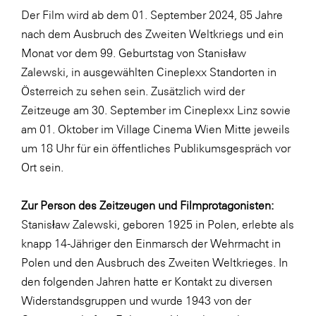
Der Film wird ab dem 01. September 2024, 85 Jahre
SERVICE&MORE
nach dem Ausbruch des Zweiten Weltkriegs und ein
SKINUANCE®
Monat vor dem 99. Geburtstag von Stanisław
Somfy
Zalewski, in ausgewählten Cineplexx Standorten in
Österreich zu sehen sein. Zusätzlich wird der
Sony DADC
Zeitzeuge am 30. September im Cineplexx Linz sowie
SPIEGLTEC
am 01. Oktober im Village Cinema Wien Mitte jeweils
STIHL Tirol
um 18 Uhr für ein öffentliches Publikumsgespräch vor
Ort sein.
Trend Micro
TAG GmbH
Zur Person des Zeitzeugen und Filmprotagonisten:
VALETTA
Stanisław Zalewski, geboren 1925 in Polen, erlebte als
knapp 14-Jähriger den Einmarsch der Wehrmacht in
Verband Druck Medien Österreich
Polen und den Ausbruch des Zweiten Weltkrieges. In
Wirtschaftskammer Salzburg
den folgenden Jahren hatte er Kontakt zu diversen
WKS Fachgruppe Fahrzeughandel und
Widerstandsgruppen und wurde 1943 von der
Fahrzeugtechnik