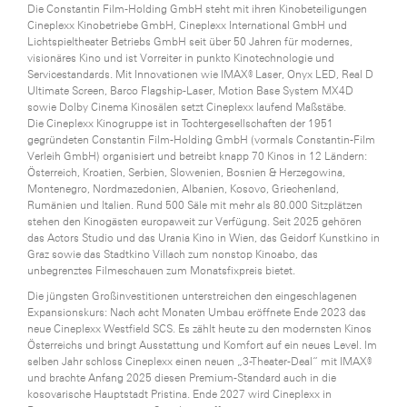
Die Constantin Film-Holding GmbH steht mit ihren Kinobeteiligungen
Cineplexx Kinobetriebe GmbH, Cineplexx International GmbH und
Lichtspieltheater Betriebs GmbH seit über 50 Jahren für modernes,
visionäres Kino und ist Vorreiter in punkto Kinotechnologie und
Servicestandards. Mit Innovationen wie IMAX® Laser, Onyx LED, Real D
Ultimate Screen, Barco Flagship-Laser, Motion Base System MX4D
sowie Dolby Cinema Kinosälen setzt Cineplexx laufend Maßstäbe.
Die Cineplexx Kinogruppe ist in Tochtergesellschaften der 1951
gegründeten Constantin Film-Holding GmbH (vormals Constantin-Film
Verleih GmbH) organisiert und betreibt knapp 70 Kinos in 12 Ländern:
Österreich, Kroatien, Serbien, Slowenien, Bosnien & Herzegowina,
Montenegro, Nordmazedonien, Albanien, Kosovo, Griechenland,
Rumänien und Italien. Rund 500 Säle mit mehr als 80.000 Sitzplätzen
stehen den Kinogästen europaweit zur Verfügung. Seit 2025 gehören
das Actors Studio und das Urania Kino in Wien, das Geidorf Kunstkino in
Graz sowie das Stadtkino Villach zum nonstop Kinoabo, das
unbegrenztes Filmeschauen zum Monatsfixpreis bietet.
Die jüngsten Großinvestitionen unterstreichen den eingeschlagenen
Expansionskurs: Nach acht Monaten Umbau eröffnete Ende 2023 das
neue Cineplexx Westfield SCS. Es zählt heute zu den modernsten Kinos
Österreichs und bringt Ausstattung und Komfort auf ein neues Level. Im
selben Jahr schloss Cineplexx einen neuen „3-Theater-Deal“ mit IMAX®
und brachte Anfang 2025 diesen Premium-Standard auch in die
kosovarische Hauptstadt Pristina. Ende 2027 wird Cineplexx in