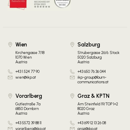
Wien
Salzburg
Kirchengasse 7/18
Strubergasse 26/6. Stock
1070 Wien
5020 Salzburg
Austria
Austria
+43 1 524 77 90
+43 650 76 36 044
wien@ikp.at
ikp-group@burn-
communications.at
Vorarlberg
Graz & KPTN
Gütlestraße 7a
Am Steinfeld 19/TOP 1+2
6850 Dornbirn
8020 Graz
Austria
Austria
+43 5572 39 88 11
+43 699 12 13 26 08
vorarlberg@ikp.at
graz@ikp.at