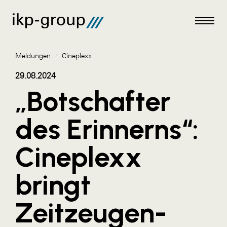
Meldungen
/
Cineplexx
29.08.2024
„Botschafter
Meldungen
des Erinnerns“:
AKTUELLES
Cineplexx
ACO
ALEX Krems
bringt
Amazon Web Services
Zeitzeugen-
Artweger
AustroCel Hallein