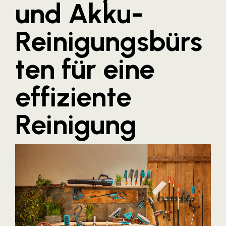
und Akku-
Blaguss
Reinigungsbürs
Bundesverband Sonnenschutztechnik
Cineplexx
ten für eine
Colmobil Austria
Controller Institut
effiziente
Darbo
Reinigung
Designer Outlets Parndorf und Salzburg
DOMOFERM
Essity
EY
FG UBIT Salzburg
foodaffairs