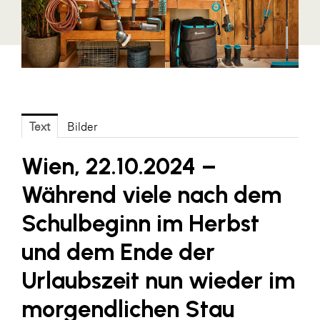
Fressnapf
FRoSTA
FV Energierohstoff & Kraftstoff
Gardena
Gas Connect Austria
Text
Bilder
GBV - Verband gemeinnütziger
Bauvereinigungen
Wien, 22.10.2024 –
Getzner Werkstoffe
Während viele nach dem
Heimat Österreich
Schulbeginn im Herbst
ikp
und dem Ende der
Johnson & Johnson
Urlaubszeit nun wieder im
JELD-WEN DANA
kosaplaner
morgendlichen Stau