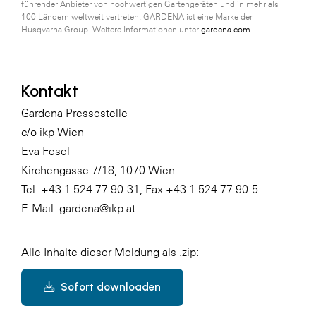
führender Anbieter von hochwertigen Gartengeräten und in mehr als
100 Ländern weltweit vertreten. GARDENA ist eine Marke der
Husqvarna Group. Weitere Informationen unter
gardena.com
.
Kontakt
Gardena Pressestelle
c/o ikp Wien
Eva Fesel
Kirchengasse 7/18, 1070 Wien
Tel. +43 1 524 77 90-31, Fax +43 1 524 77 90-5
E-Mail: gardena@ikp.at
Alle Inhalte dieser Meldung als .zip:
Sofort downloaden