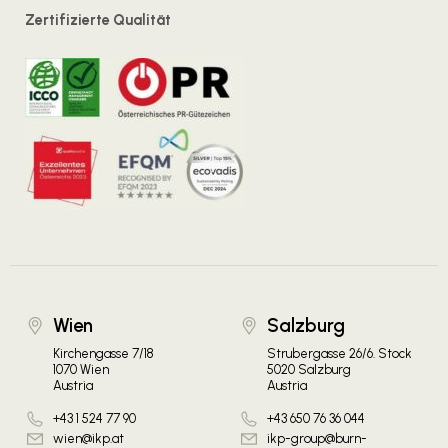
Zertifizierte Qualität
Wien
Salzburg
Kirchengasse 7/18
Strubergasse 26/6. Stock
1070 Wien
5020 Salzburg
Austria
Austria
+43 1 524 77 90
+43 650 76 36 044
wien@ikp.at
ikp-group@burn-