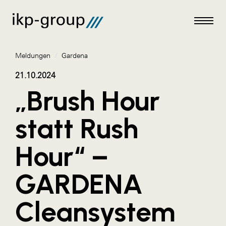
Meldungen
/
Gardena
21.10.2024
„Brush Hour
Meldungen
statt Rush
AKTUELLES
Hour“ –
ACO
ALEX Krems
GARDENA
Amazon Web Services
Cleansystem
Artweger
AustroCel Hallein