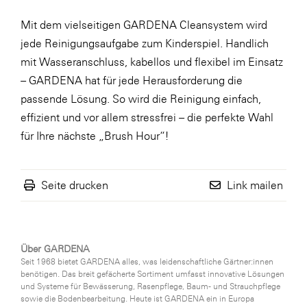
Mit dem vielseitigen GARDENA Cleansystem wird
jede Reinigungsaufgabe zum Kinderspiel. Handlich
mit Wasseranschluss, kabellos und flexibel im Einsatz
– GARDENA hat für jede Herausforderung die
passende Lösung. So wird die Reinigung einfach,
effizient und vor allem stressfrei – die perfekte Wahl
für Ihre nächste „Brush Hour“!
Seite drucken
Link mailen
Über GARDENA
Seit 1968 bietet GARDENA alles, was leidenschaftliche Gärtner:innen
benötigen. Das breit gefächerte Sortiment umfasst innovative Lösungen
und Systeme für Bewässerung, Rasenpflege, Baum- und Strauchpflege
sowie die Bodenbearbeitung. Heute ist GARDENA ein in Europa