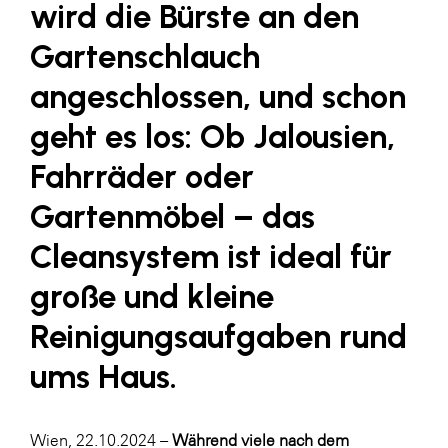
wird die Bürste an den
SERVICE&MORE
Gartenschlauch
SKINUANCE®
angeschlossen, und schon
Somfy
geht es los: Ob Jalousien,
Sony DADC
Fahrräder oder
SPIEGLTEC
Gartenmöbel – das
STIHL Tirol
Trend Micro
Cleansystem ist ideal für
TAG GmbH
große und kleine
VALETTA
Reinigungsaufgaben rund
Verband Druck Medien Österreich
ums Haus.
Wirtschaftskammer Salzburg
WKS Fachgruppe Fahrzeughandel und
Wien, 22.10.2024 –
Während viele nach dem
Fahrzeugtechnik