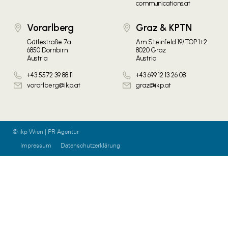
communications.at
Vorarlberg
Graz & KPTN
Gütlestraße 7a
Am Steinfeld 19/TOP 1+2
6850 Dornbirn
8020 Graz
Austria
Austria
+43 5572 39 88 11
+43 699 12 13 26 08
vorarlberg@ikp.at
graz@ikp.at
© ikp Wien | PR Agentur
Impressum
Datenschutzerklärung