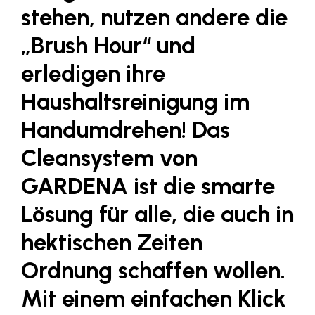
LAT Nitrogen
stehen, nutzen andere die
Libro
„Brush Hour“ und
Lidl Österreich
erledigen ihre
Die Menü-Manufaktur
Haushaltsreinigung im
MTH Retail Group
Handumdrehen! Das
OMV
Cleansystem von
OptimaMed
GARDENA ist die smarte
PAGRO
Lösung für alle, die auch in
PHH Rechtsanwält:innen
Primark
hektischen Zeiten
Salesforce
Ordnung schaffen wollen.
sebamed
Mit einem einfachen Klick
SeneCura