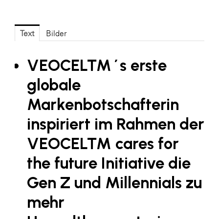
Fressnapf
FRoSTA
Text
Bilder
FV Energierohstoff & Kraftstoff
Gardena
VEOCEL™´s erste
Gas Connect Austria
globale
GBV - Verband gemeinnütziger
Markenbotschafterin
Bauvereinigungen
Getzner Werkstoffe
inspiriert im Rahmen der
Heimat Österreich
VEOCEL™ cares for
ikp
the future Initiative die
Johnson & Johnson
Gen Z und Millennials zu
JELD-WEN DANA
mehr
kosaplaner