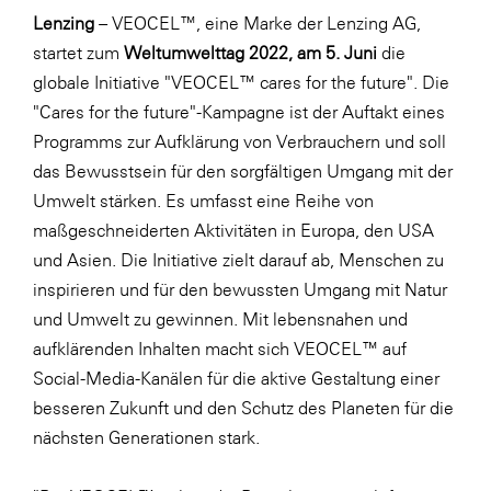
Lenzing
– VEOCEL™, eine Marke der Lenzing AG,
SERVICE&MORE
startet zum
Weltumwelttag 2022, am 5. Juni
die
SKINUANCE®
globale Initiative "VEOCEL™ cares for the future". Die
"Cares for the future"-Kampagne ist der Auftakt eines
Somfy
Programms zur Aufklärung von Verbrauchern und soll
Sony DADC
das Bewusstsein für den sorgfältigen Umgang mit der
SPIEGLTEC
Umwelt stärken. Es umfasst eine Reihe von
maßgeschneiderten Aktivitäten in Europa, den USA
STIHL Tirol
und Asien. Die Initiative zielt darauf ab, Menschen zu
Trend Micro
inspirieren und für den bewussten Umgang mit Natur
TAG GmbH
und Umwelt zu gewinnen. Mit lebensnahen und
aufklärenden Inhalten macht sich VEOCEL™ auf
VALETTA
Social-Media-Kanälen für die aktive Gestaltung einer
Verband Druck Medien Österreich
besseren Zukunft und den Schutz des Planeten für die
Wirtschaftskammer Salzburg
nächsten Generationen stark.
WKS Fachgruppe Fahrzeughandel und
Fahrzeugtechnik