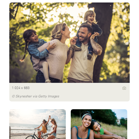
1 024 x 683
© Skynesher via Getty Images