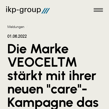
Meldungen
/
01.06.2022
Die Marke
Meldungen
VEOCEL™
AKTUELLES
stärkt mit ihrer
ACO
ALEX Krems
neuen "care"-
Amazon Web Services
Kampagne das
Artweger
AustroCel Hallein