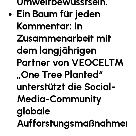
Umweltbewusstsein.
LAT Nitrogen
Ein Baum für jeden
Libro
Kommentar: In
Lidl Österreich
Zusammenarbeit mit
Die Menü-Manufaktur
MTH Retail Group
dem langjährigen
OMV
Partner von VEOCEL™
OptimaMed
„One Tree Planted“
PAGRO
unterstützt die Social-
PHH Rechtsanwält:innen
Media-Community
Primark
globale
Salesforce
Aufforstungsmaßnahmen.
sebamed
SeneCura