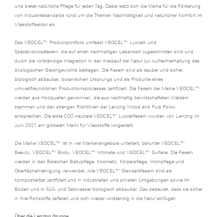
und bietet natürliche Pflege für jeden Tag. Dabei setzt sich die Marke für die Förderung
von Industriestandards rund um die Themen Nachhaltigkeit und natürlicher Komfort im
Vliesstoffsektor ein.
Das VEOCEL™ Produktportfolio umfasst VEOCEL™ Lyocell- und
Spezialviskosefasern, die auf einen nachhaltigen Lebensstil zugeschnitten sind und
durch die vollständige Integration in den Kreislauf der Natur zur Aufrechterhaltung des
ökologischen Gleichgewichts beitragen. Die Fasern sind als sauber und sicher,
biologisch abbaubar, botanischen Ursprungs und als Produkte eines
umweltfreundlichen Produktionsprozesses zertifiziert. Die Fasern der Marke VEOCEL™
werden aus Holzquellen gewonnen, die aus nachhaltig bewirtschafteten Wäldern
stammen und den strengen Richtlinien der Lenzing Wood and Pulp Policy
entsprechen. Die erste CO2-neutrale VEOCEL™ Lyocellfasern wurden von Lenzing im
Juni 2021 am globalen Markt für Vliesstoffe vorgestellt.
Die Marke VEOCEL™ ist in vier Markenangebote unterteilt, darunter VEOCEL™
Beauty, VEOCEL™ Body, VEOCEL™ Intimate und VEOCEL™ Surface. Die Fasern
werden in den Bereichen Babypflege, Kosmetik, Körperpflege, Intimpflege und
Oberflächenreinigung verwendet. Alle VEOCEL™ Standardfasern sind als
kompostierbar zertifiziert und in industriellen und privaten Umgebungen sowie im
Boden und in Süß- und Salzwasser biologisch abbaubar. Das bedeutet, dass sie sicher
in ihre Rohstoffe zerfallen und sich wieder vollständig in die Natur einfügen.
Über die Lenzing Gruppe