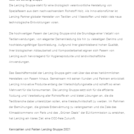
Die Lenzing Gruppe steht für eine ökologisch verantwortliche Herstellung von
Spezialfasern aus dem nachwachsendem Rohstoff Holz. Als Innovationsführer ist
Lenzing Partner globaler Hersteller von Textilien und Vliesstoffen und treibt viele neue
technologische Entwicklungen voran.
Die hochwertigen Fasern der Lenzing Gruppe sind die Grundlage einer Vielzahl von
Textilanwendungen, von eleganter Damenkleidung bis hin zu vielseitigen Denims und
hochleistungsfähiger Sportkleidung. Aufgrund ihrer gleichbleibend hohen Qualität,
ihrer biologischen Abbaubarkeit und Kompostierbarkeit eignen sich Fasern von
Lenzing auch hervorragend für Hygieneprodukte und landwirtschaftliche
Anwendungen.
Das Geschäftsmodell der Lenzing Gruppe geht weit über das eines herkömmlichen
Herstellers von Fasern hinaus. Gemeinsam mit seinen Kunden und Partnern entwickelt
Lenzing innovative Produkte entlang der Wertschöpfungskette und schafft so einen
Mehrwert für die Konsumenten. Die Lenzing Gruppe setzt sich für die effiziente
Nutzung und Verarbeitung aller Rohstoffe ein und bietet Lösungen an, die die
Textilbranche dabei unterstützen sollen, eine Kreislaufwirtschaft zu werden. Im Rahmen
der Bemühungen, die globale Erderwärmung zu verlangsamen und die Ziele des
Klimaabkommens von Paris und des „Grünen Deals“ der EU-Kommission zu erreichen,
hat Lenzing ein klares Ziel: eine CO2-freie Zukunft.
Kennzahlen und Fakten Lenzing Gruppe 2021