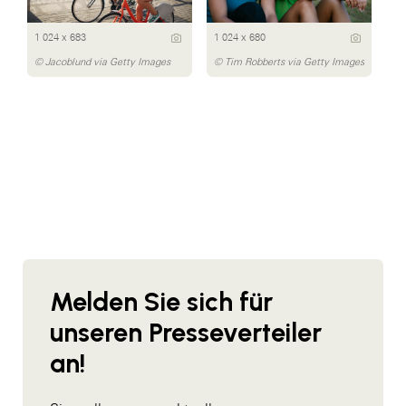
1 024 x 683
1 024 x 680
© Jacoblund via Getty Images
© Tim Robberts via Getty Images
Melden Sie sich für
unseren Presseverteiler
an!