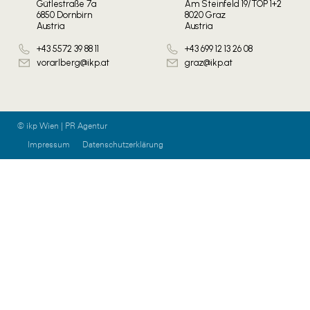
Gütlestraße 7a
Am Steinfeld 19/TOP 1+2
6850 Dornbirn
8020 Graz
Austria
Austria
+43 5572 39 88 11
+43 699 12 13 26 08
vorarlberg@ikp.at
graz@ikp.at
© ikp Wien | PR Agentur
Impressum
Datenschutzerklärung