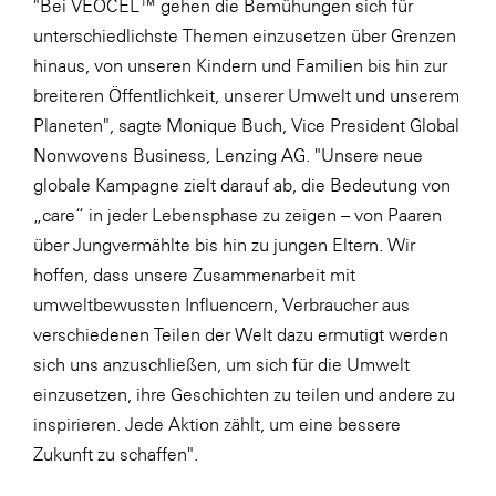
"Bei VEOCEL™ gehen die Bemühungen sich für
unterschiedlichste Themen einzusetzen über Grenzen
WKS Fachgruppe Finanzdienstleister
hinaus, von unseren Kindern und Familien bis hin zur
WK UBIT
breiteren Öffentlichkeit, unserer Umwelt und unserem
Zühlke
Planeten", sagte Monique Buch, Vice President Global
Nonwovens Business, Lenzing AG. "Unsere neue
Media
globale Kampagne zielt darauf ab, die Bedeutung von
„care“ in jeder Lebensphase zu zeigen – von Paaren
über Jungvermählte bis hin zu jungen Eltern. Wir
hoffen, dass unsere Zusammenarbeit mit
umweltbewussten Influencern, Verbraucher aus
verschiedenen Teilen der Welt dazu ermutigt werden
sich uns anzuschließen, um sich für die Umwelt
einzusetzen, ihre Geschichten zu teilen und andere zu
inspirieren. Jede Aktion zählt, um eine bessere
Zukunft zu schaffen".