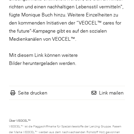
richten und einen nachhaltigen Lebensstil vermitteln",
fügte Monique Buch hinzu. Weitere Einzelheiten zu
den kommenden Initiativen der “VEOCEL™ cares for
the future"-Kampagne gibt es auf den sozialen
Medienkanälen von VEOCEL™.
Mit diesem Link können weitere
Bilder
heruntergeladen
werden.
Seite drucken
Link mailen
Über VEOCEL™
VEOCEL™ ist die Flaggschiffmarke für Spezialvliesstoffe der Lenzing Gruppe. Fasern
der Marke VEOCEL™ werden aus dem nachwachsenden Rohstoff Holz gewonnen