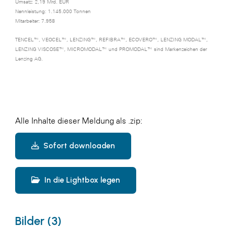
Umsatz: 2,19 Mrd. EUR
Nennleistung: 1.145.000 Tonnen
Mitarbeiter: 7.958
TENCEL™, VEOCEL™, LENZING™, REFIBRA™, ECOVERO™, LENZING MODAL™,
LENZING VISCOSE™, MICROMODAL™ und PROMODAL™ sind Markenzeichen der
Lenzing AG.
Alle Inhalte dieser Meldung als .zip:
Sofort downloaden
In die Lightbox legen
Bilder (3)