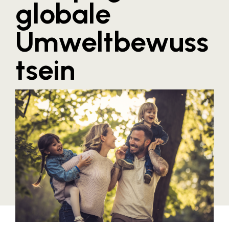
globale
Blaguss
Umweltbewuss
Bundesverband Sonnenschutztechnik
Cineplexx
tsein
Colmobil Austria
Controller Institut
Darbo
Designer Outlets Parndorf und Salzburg
DOMOFERM
Essity
EY
FG UBIT Salzburg
foodaffairs