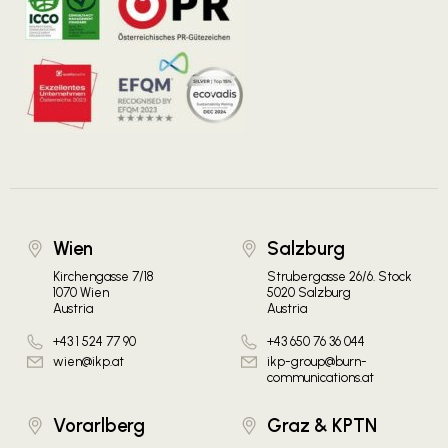
Wien
Salzburg
Kirchengasse 7/18
Strubergasse 26/6. Stock
1070 Wien
5020 Salzburg
Austria
Austria
+43 1 524 77 90
+43 650 76 36 044
wien@ikp.at
ikp-group@burn-
communications.at
Vorarlberg
Graz & KPTN