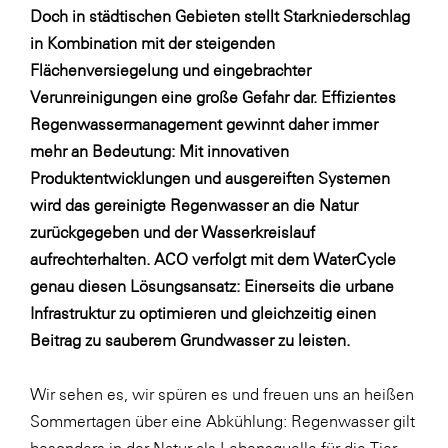
Fressnapf
Doch in städtischen Gebieten stellt Starkniederschlag
FRoSTA
in Kombination mit der steigenden
Flächenversiegelung und eingebrachter
FV Energierohstoff & Kraftstoff
Verunreinigungen eine große Gefahr dar. Effizientes
Gardena
Regenwassermanagement gewinnt daher immer
Gas Connect Austria
mehr an Bedeutung: Mit innovativen
Produktentwicklungen und ausgereiften Systemen
GBV - Verband gemeinnütziger
wird das gereinigte Regenwasser an die Natur
Bauvereinigungen
zurückgegeben und der Wasserkreislauf
Getzner Werkstoffe
aufrechterhalten. ACO verfolgt mit dem WaterCycle
Heimat Österreich
genau diesen Lösungsansatz: Einerseits die urbane
Infrastruktur zu optimieren und gleichzeitig einen
ikp
Beitrag zu sauberem Grundwasser zu leisten.
Johnson & Johnson
JELD-WEN DANA
Wir sehen es, wir spüren es und freuen uns an heißen
Sommertagen über eine Abkühlung: Regenwasser gilt
kosaplaner
besonders in der Natur als Lebensquelle für die Tier-