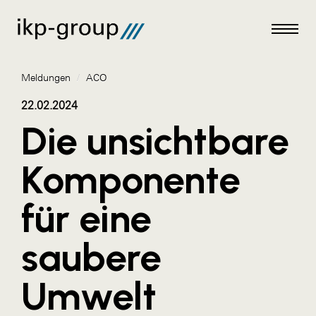
Meldungen
/
ACO
22.02.2024
Die unsichtbare
Meldungen
Komponente
AKTUELLES
für eine
ACO
ALEX Krems
saubere
Amazon Web Services
Umwelt
Artweger
AustroCel Hallein