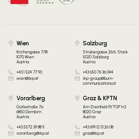
Wien
Salzburg
Kirchengasse 7/18
Strubergasse 26/6. Stock
1070 Wien
5020 Salzburg
Austria
Austria
+43 1 524 77 90
+43 650 76 36 044
wien@ikp.at
ikp-group@burn-
communications.at
Vorarlberg
Graz & KPTN
Gütlestraße 7a
Am Steinfeld 19/TOP 1+2
6850 Dornbirn
8020 Graz
Austria
Austria
+43 5572 39 88 11
+43 699 12 13 26 08
vorarlberg@ikp.at
graz@ikp.at