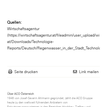
Quellen:
Wirtschaftsagentur
(
https://wirtschaftsagentur.at/fileadmin/user_upload/wirtsc
at/Downloads/Technologie-
Reports/Deutsch/Regenwasser_in_der_Stadt_Technologie
Seite drucken
Link mailen
Über ACO Österreich
1946 von Josef-Severin Ahlmann gegründet, zählt die ACO Gruppe
heute zu den weltweit führenden Anbietern von
Entwässerungssystemen in den Bereichen Hochbau, Tiefbau und