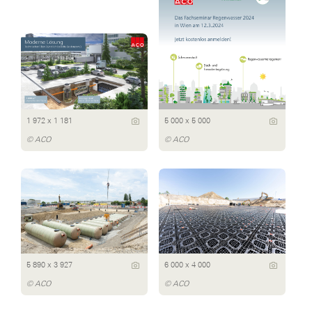
1 972 x 1 181
5 000 x 5 000
© ACO
© ACO
5 890 x 3 927
6 000 x 4 000
© ACO
© ACO