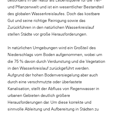
LAT Nitrogen
und Pflanzenwelt und ist ein wesentlicher Bestandteil
Libro
des globalen Wasserkreislaufes. Doch das kostbare
Gut und seine richtige Reinigung sowie das
Lidl Österreich
Zurückführen in den natürlichen Wasserkreislauf
Die Menü-Manufaktur
stellen Städte vor große Herausforderungen.
MTH Retail Group
In natürlichen Umgebungen wird ein Großteil des
OMV
Niederschlags vom Boden aufgenommen, wobei um
OptimaMed
die 75 % davon durch Verdunstung und die Vegetation
PAGRO
in den Wasserkreislauf zurückgeführt werden.
Aufgrund der hohen Bodenversiegelung aber auch
PHH Rechtsanwält:innen
durch eine verschmutzte oder überlastete
Primark
Kanalisation, stellt der Abfluss von Regenwasser in
Salesforce
urbanen Gebieten deutlich größere
Herausforderungen dar. Um diese korrekte und
sebamed
sinnvolle Ableitung und Aufbereitung in Städten zu
SeneCura