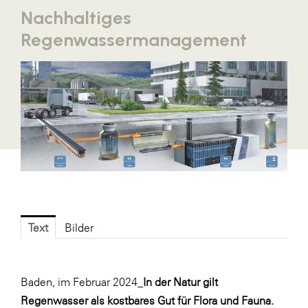
Nachhaltiges
Blaguss
Regenwassermanagement
Bundesverband Sonnenschutztechnik
Cineplexx
Colmobil Austria
Controller Institut
Darbo
Designer Outlets Parndorf und Salzburg
DOMOFERM
Essity
Text
Bilder
EY
FG UBIT Salzburg
Baden, im Februar 2024_
In der Natur gilt
foodaffairs
Regenwasser als kostbares Gut für Flora und Fauna.