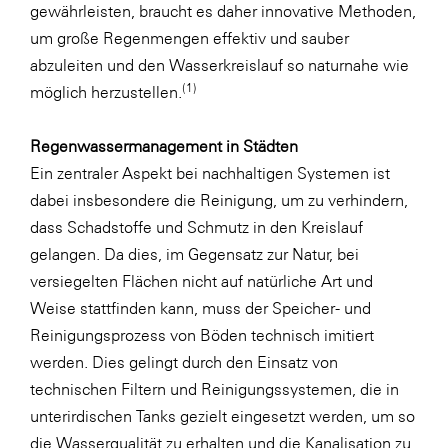
gewährleisten, braucht es daher innovative Methoden,
SERVICE&MORE
um große Regenmengen effektiv und sauber
abzuleiten und den Wasserkreislauf so naturnahe wie
SKINUANCE®
(1)
möglich herzustellen.
Somfy
Sony DADC
Regenwassermanagement in Städten
Ein zentraler Aspekt bei nachhaltigen Systemen ist
SPIEGLTEC
dabei insbesondere die Reinigung, um zu verhindern,
STIHL Tirol
dass Schadstoffe und Schmutz in den Kreislauf
Trend Micro
gelangen. Da dies, im Gegensatz zur Natur, bei
versiegelten Flächen nicht auf natürliche Art und
TAG GmbH
Weise stattfinden kann, muss der Speicher- und
VALETTA
Reinigungsprozess von Böden technisch imitiert
Verband Druck Medien Österreich
werden. Dies gelingt durch den Einsatz von
technischen Filtern und Reinigungssystemen, die in
Wirtschaftskammer Salzburg
unterirdischen Tanks gezielt eingesetzt werden, um so
WKS Fachgruppe Fahrzeughandel und
die Wasserqualität zu erhalten und die Kanalisation zu
Fahrzeugtechnik