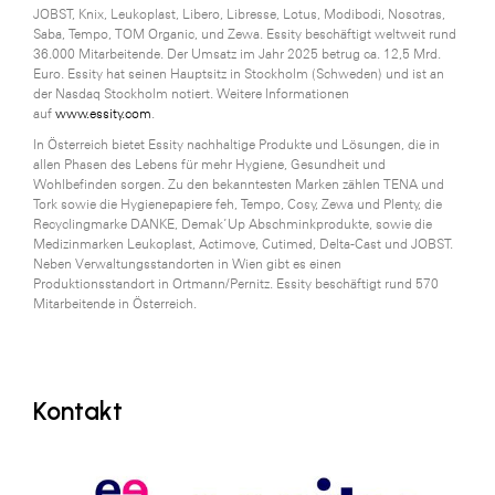
JOBST, Knix, Leukoplast, Libero, Libresse, Lotus, Modibodi, Nosotras,
Saba, Tempo, TOM Organic, und Zewa. Essity beschäftigt weltweit rund
36.000 Mitarbeitende. Der Umsatz im Jahr 2025 betrug ca. 12,5 Mrd.
Euro. Essity hat seinen Hauptsitz in Stockholm (Schweden) und ist an
der Nasdaq Stockholm notiert. Weitere Informationen
auf
www.essity.com
.
In Österreich bietet Essity nachhaltige Produkte und Lösungen, die in
allen Phasen des Lebens für mehr Hygiene, Gesundheit und
Wohlbefinden sorgen. Zu den bekanntesten Marken zählen TENA und
Tork sowie die Hygienepapiere feh, Tempo, Cosy, Zewa und Plenty, die
Recyclingmarke DANKE, Demak’Up Abschminkprodukte, sowie die
Medizinmarken Leukoplast, Actimove, Cutimed, Delta-Cast und JOBST.
Neben Verwaltungsstandorten in Wien gibt es einen
Produktionsstandort in Ortmann/Pernitz. Essity beschäftigt rund 570
Mitarbeitende in Österreich.
Kontakt