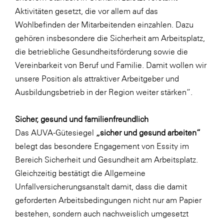
LAT Nitrogen
Aktivitäten gesetzt, die vor allem auf das
Libro
Wohlbefinden der Mitarbeitenden einzahlen. Dazu
gehören insbesondere die Sicherheit am Arbeitsplatz,
Lidl Österreich
die betriebliche Gesundheitsförderung sowie die
Die Menü-Manufaktur
Vereinbarkeit von Beruf und Familie. Damit wollen wir
MTH Retail Group
unsere Position als attraktiver Arbeitgeber und
Ausbildungsbetrieb in der Region weiter stärken“.
OMV
OptimaMed
Sicher, gesund und familienfreundlich
PAGRO
Das AUVA-Gütesiegel
„sicher und gesund arbeiten“
belegt das besondere Engagement von Essity im
PHH Rechtsanwält:innen
Bereich Sicherheit und Gesundheit am Arbeitsplatz.
Primark
Gleichzeitig bestätigt die Allgemeine
Salesforce
Unfallversicherungsanstalt damit, dass die damit
geforderten Arbeitsbedingungen nicht nur am Papier
sebamed
bestehen, sondern auch nachweislich umgesetzt
SeneCura