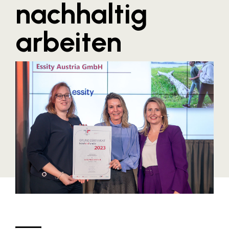
nachhaltig
Blaguss
arbeiten
Bundesverband Sonnenschutztechnik
Cineplexx
Colmobil Austria
Controller Institut
Darbo
Designer Outlets Parndorf und Salzburg
DOMOFERM
Essity
EY
FG UBIT Salzburg
foodaffairs