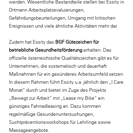
werden. Wesentliche Bestandteile stellen bei Essity in
SERVICE&MORE
Ortmann Arbeitsplatzevaluierungen,
Gefährdungsbeurteilungen, Umgang mit kritischen
SKINUANCE®
Ereignissen und viele ähnliche Aktivitäten mehr dar.
Somfy
Sony DADC
Zudem hat Essity das
BGF Gütezeichen für
betriebliche Gesundheitsförderung
erhalten. Das
SPIEGLTEC
offizielle österreichische Qualitätszeichen gibt es für
STIHL Tirol
Unternehmen, die systematisch und dauerhaft
Trend Micro
Maßnahmen für ein gesünderes Arbeitsumfeld setzen.
In diesem Rahmen führt Essity u.a. jährlich den „I Care
TAG GmbH
Monat“ durch und bietet im Zuge des Projekts
VALETTA
„Bewegt zur Arbeit“ mit „Lease my Bike“ ein
Verband Druck Medien Österreich
günstiges Fahrradleasing an. Dazu kommen
regelmäßige Gesundenuntersuchungen,
Wirtschaftskammer Salzburg
Suchtpräventionsworkshops für Lehrlinge sowie
WKS Fachgruppe Fahrzeughandel und
Massageangebote.
Fahrzeugtechnik