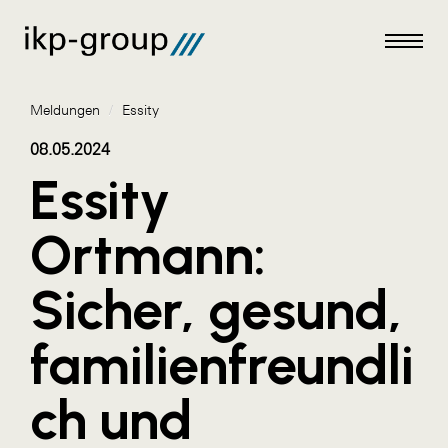
Meldungen
/
Essity
08.05.2024
Essity
Meldungen
Ortmann:
AKTUELLES
Sicher, gesund,
ACO
ALEX Krems
familienfreundli
Amazon Web Services
ch und
Artweger
AustroCel Hallein