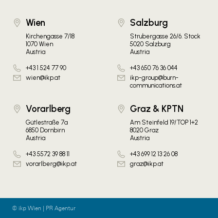
Wien
Salzburg
Kirchengasse 7/18
Strubergasse 26/6. Stock
1070 Wien
5020 Salzburg
Austria
Austria
+43 1 524 77 90
+43 650 76 36 044
wien@ikp.at
ikp-group@burn-
communications.at
Vorarlberg
Graz & KPTN
Gütlestraße 7a
Am Steinfeld 19/TOP 1+2
6850 Dornbirn
8020 Graz
Austria
Austria
+43 5572 39 88 11
+43 699 12 13 26 08
vorarlberg@ikp.at
graz@ikp.at
© ikp Wien | PR Agentur