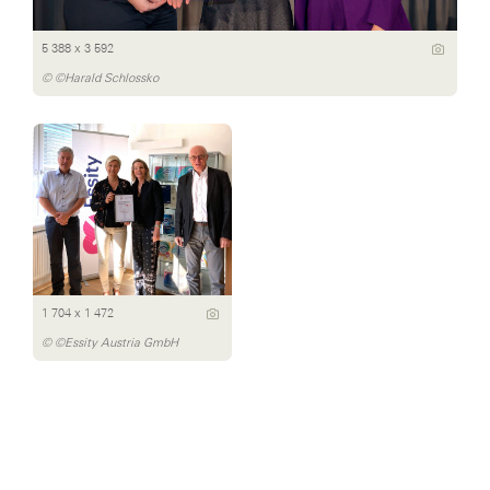
5 388 x 3 592
© ©Harald Schlossko
1 704 x 1 472
© ©Essity Austria GmbH