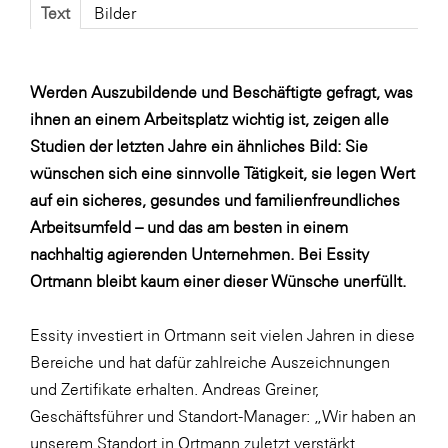
Fressnapf
Text
Bilder
FRoSTA
FV Energierohstoff & Kraftstoff
Werden Auszubildende und Beschäftigte gefragt, was
Gardena
ihnen an einem Arbeitsplatz wichtig ist, zeigen alle
Studien der letzten Jahre ein ähnliches Bild: Sie
Gas Connect Austria
wünschen sich eine sinnvolle Tätigkeit, sie legen Wert
GBV - Verband gemeinnütziger
auf ein sicheres, gesundes und familienfreundliches
Bauvereinigungen
Arbeitsumfeld – und das am besten in einem
Getzner Werkstoffe
nachhaltig agierenden Unternehmen. Bei Essity
Heimat Österreich
Ortmann bleibt kaum einer dieser Wünsche unerfüllt.
ikp
Essity investiert in Ortmann seit vielen Jahren in diese
Johnson & Johnson
Bereiche und hat dafür zahlreiche Auszeichnungen
JELD-WEN DANA
und Zertifikate erhalten. Andreas Greiner,
Geschäftsführer und Standort-Manager: „Wir haben an
kosaplaner
unserem Standort in Ortmann zuletzt verstärkt