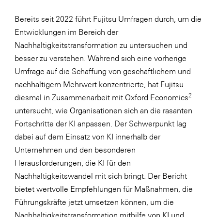
LAT Nitrogen
Bereits seit 2022 führt Fujitsu Umfragen durch, um die
Libro
Entwicklungen im Bereich der
Lidl Österreich
Nachhaltigkeitstransformation zu untersuchen und
Die Menü-Manufaktur
besser zu verstehen. Während sich eine
vorherige
Umfrage
auf die Schaffung von geschäftlichem und
MTH Retail Group
nachhaltigem Mehrwert konzentrierte, hat Fujitsu
OMV
2
diesmal in Zusammenarbeit mit Oxford Economics
OptimaMed
untersucht, wie Organisationen sich an die rasanten
Fortschritte der KI anpassen. Der Schwerpunkt lag
PAGRO
dabei auf dem Einsatz von KI innerhalb der
PHH Rechtsanwält:innen
Unternehmen und den besonderen
Primark
Herausforderungen, die KI für den
Nachhaltigkeitswandel mit sich bringt. Der Bericht
Salesforce
bietet wertvolle Empfehlungen für Maßnahmen, die
sebamed
Führungskräfte jetzt umsetzen können, um die
SeneCura
Nachhaltigkeitstransformation mithilfe von KI und