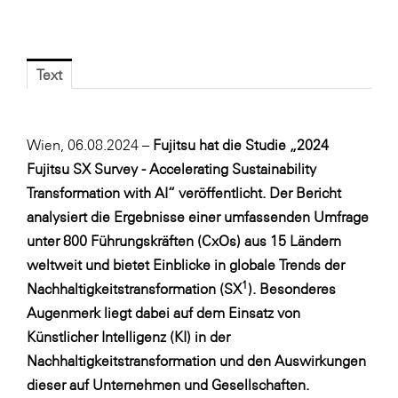
Fressnapf
FRoSTA
FV Energierohstoff & Kraftstoff
Text
Gardena
Gas Connect Austria
Wien, 06.08.2024 –
Fujitsu hat die Studie „
2024
GBV - Verband gemeinnütziger
Fujitsu SX Survey - Accelerating Sustainability
Bauvereinigungen
Transformation with AI
“ veröffentlicht. Der Bericht
Getzner Werkstoffe
analysiert die Ergebnisse einer umfassenden Umfrage
unter 800 Führungskräften (CxOs) aus 15 Ländern
Heimat Österreich
weltweit und bietet Einblicke in globale Trends der
ikp
1
Nachhaltigkeitstransformation (SX
). Besonderes
Johnson & Johnson
Augenmerk liegt dabei auf dem Einsatz von
Künstlicher Intelligenz (KI) in der
JELD-WEN DANA
Nachhaltigkeitstransformation und den Auswirkungen
kosaplaner
dieser auf Unternehmen und Gesellschaften.