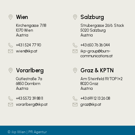
Wien
Salzburg
Kirchengasse 7/18
Strubergasse 26/6. Stock
1070 Wien
5020 Salzburg
Austria
Austria
+43 1 524 77 90
+43 650 76 36 044
wien@ikp.at
ikp-group@burn-
communications.at
Vorarlberg
Graz & KPTN
Gütlestraße 7a
Am Steinfeld 19/TOP 1+2
6850 Dornbirn
8020 Graz
Austria
Austria
+43 5572 39 88 11
+43 699 12 13 26 08
vorarlberg@ikp.at
graz@ikp.at
© ikp Wien | PR Agentur