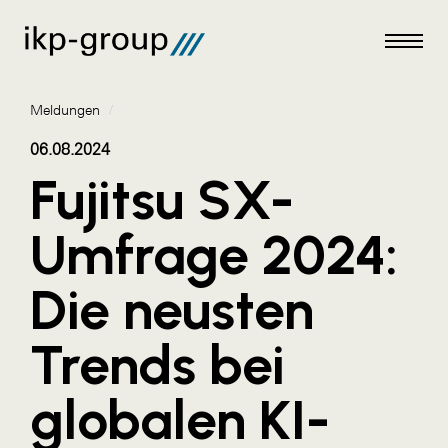
Meldungen
/
06.08.2024
Fujitsu SX-
Meldungen
Umfrage 2024:
AKTUELLES
Die neusten
ACO
ALEX Krems
Trends bei
Amazon Web Services
globalen KI-
Artweger
AustroCel Hallein