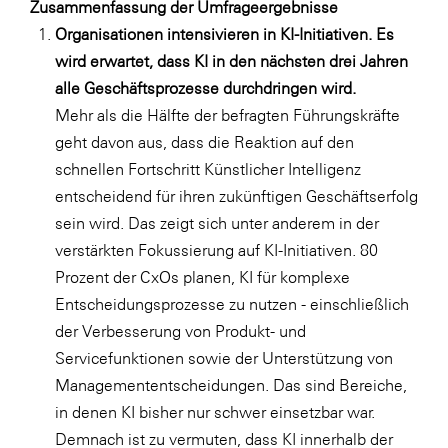
Zusammenfassung der Umfrageergebnisse
WKS Fachgruppe Finanzdienstleister
Organisationen intensivieren in KI-Initiativen. Es
wird erwartet, dass KI in den nächsten drei Jahren
WK UBIT
alle Geschäftsprozesse durchdringen wird.
Zühlke
Mehr als die Hälfte der befragten Führungskräfte
geht davon aus, dass die Reaktion auf den
Media
schnellen Fortschritt Künstlicher Intelligenz
entscheidend für ihren zukünftigen Geschäftserfolg
sein wird. Das zeigt sich unter anderem in der
verstärkten Fokussierung auf KI-Initiativen. 80
Prozent der CxOs planen, KI für komplexe
Entscheidungsprozesse zu nutzen - einschließlich
der Verbesserung von Produkt- und
Servicefunktionen sowie der Unterstützung von
Managemententscheidungen. Das sind Bereiche,
in denen KI bisher nur schwer einsetzbar war.
Demnach ist zu vermuten, dass KI innerhalb der