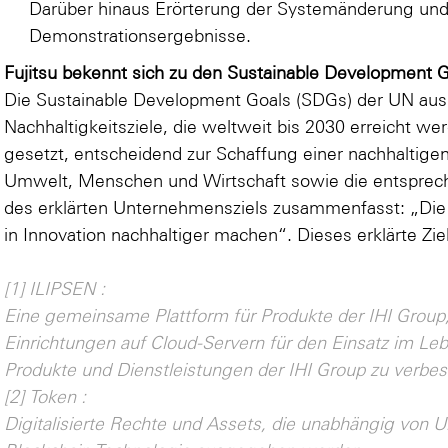
Darüber hinaus Erörterung der Systemänderung und 
Demonstrationsergebnisse.
Fujitsu bekennt sich zu den Sustainable Development 
Die Sustainable Development Goals (SDGs) der UN aus
Nachhaltigkeitsziele, die weltweit bis 2030 erreicht wer
gesetzt, entscheidend zur Schaffung einer nachhaltigen
Umwelt, Menschen und Wirtschaft sowie die entspre
des erklärten Unternehmensziels zusammenfasst: „Die
in Innovation nachhaltiger machen“. Dieses erklärte Zie
[1] ILIPSEN :
Eine gemeinsame Plattform für Produkte der IHI Group
Einrichtungen auf Cloud-Servern für den Einsatz im Leb
Produkte und Dienstleistungen der IHI Group zu verbes
[2] Token :
Digitalisierte Rechte und Assets, die unabhängig von