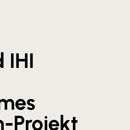
 IHI
mes
n-Projekt