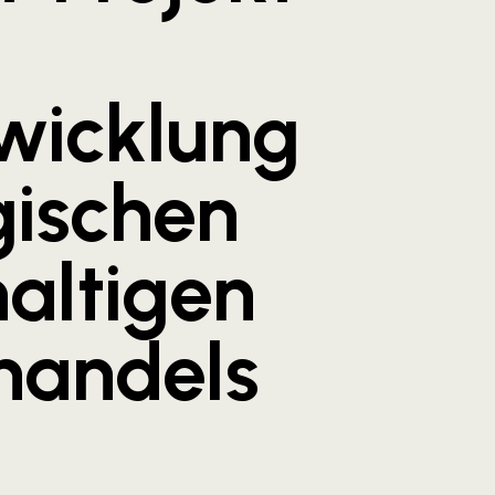
wicklung
gischen
altigen
handels