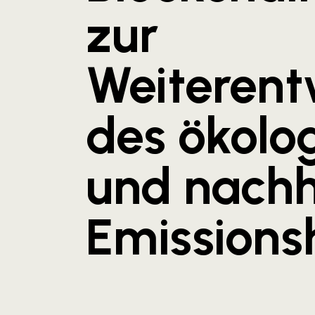
zur
Weiterent
des ökolo
und nachh
Emissions