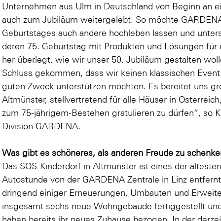
Unternehmen aus Ulm in Deutschland von Beginn an e
auch zum Jubiläum weitergelebt. So möchte GARDENA 
Geburtstages auch andere hochleben lassen und unters
deren 75. Geburtstag mit Produkten und Lösungen für 
her überlegt, wie wir unser 50. Jubiläum gestalten woll
Schluss gekommen, dass wir keinen klassischen Event v
guten Zweck unterstützen möchten. Es bereitet uns g
Altmünster, stellvertretend für alle Häuser in Österrei
zum 75-jährigem-Bestehen gratulieren zu dürfen“, so 
Division GARDENA.
Was gibt es schöneres, als anderen Freude zu schenk
Das SOS-Kinderdorf in Altmünster ist eines der ältesten
Autostunde von der GARDENA Zentrale in Linz entfernt
dringend einiger Erneuerungen, Umbauten und Erweit
insgesamt sechs neue Wohngebäude fertiggestellt und 
haben bereits ihr neues Zuhause bezogen. In der derze