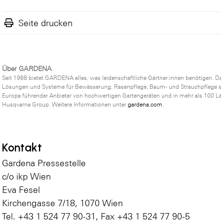
Seite drucken
Über GARDENA
Seit 1968 bietet GARDENA alles, was leidenschaftliche Gärtner:innen benötigen. Da
Lösungen und Systeme für Bewässerung, Rasenpflege, Baum- und Strauchpflege s
Europa führender Anbieter von hochwertigen Gartengeräten und in mehr als 100 L
Husqvarna Group. Weitere Informationen unter
gardena.com
.
Kontakt
Gardena Pressestelle
c/o ikp Wien
Eva Fesel
Kirchengasse 7/18, 1070 Wien
Tel. +43 1 524 77 90-31, Fax +43 1 524 77 90-5