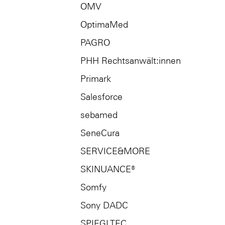
OMV
OptimaMed
PAGRO
PHH Rechtsanwält:innen
Primark
Salesforce
sebamed
SeneCura
SERVICE&MORE
SKINUANCE®
Somfy
Sony DADC
SPIEGLTEC