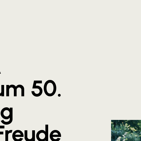
A
um 50.
ag
Freude