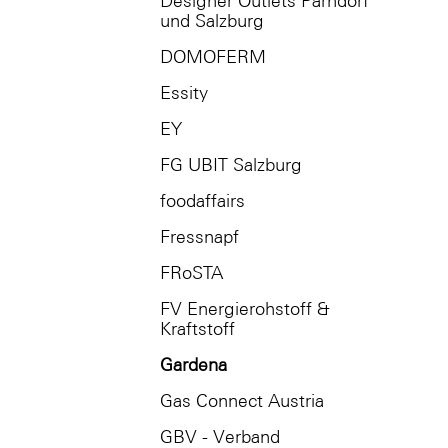
Designer Outlets Parndorf
und Salzburg
DOMOFERM
Essity
EY
FG UBIT Salzburg
foodaffairs
Fressnapf
FRoSTA
FV Energierohstoff &
Kraftstoff
Gardena
Gas Connect Austria
GBV - Verband