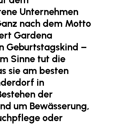
etene Unternehmen
 Ganz nach dem Motto
iert Gardena
 Geburtstagskind –
m Sinne tut die
s sie am besten
derdorf in
Bestehen der
rund um Bewässerung,
uchpflege oder