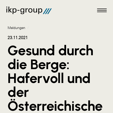
Meldungen
/
23.11.2021
Gesund durch
Meldungen
die Berge:
AKTUELLES
Hafervoll und
ACO
ALEX Krems
der
Amazon Web Services
Österreichische
Artweger
AustroCel Hallein