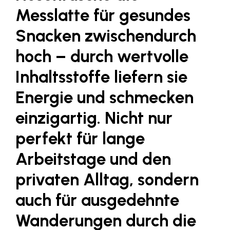
Fressnapf
Messlatte für gesundes
FRoSTA
Snacken zwischendurch
FV Energierohstoff & Kraftstoff
hoch – durch wertvolle
Gardena
Inhaltsstoffe liefern sie
Gas Connect Austria
Energie und schmecken
GBV - Verband gemeinnütziger
Bauvereinigungen
einzigartig. Nicht nur
Getzner Werkstoffe
perfekt für lange
Heimat Österreich
Arbeitstage und den
ikp
privaten Alltag, sondern
Johnson & Johnson
auch für ausgedehnte
JELD-WEN DANA
Wanderungen durch die
kosaplaner