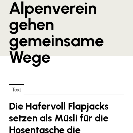
Alpenverein
Blaguss
gehen
Bundesverband Sonnenschutztechnik
Cineplexx
gemeinsame
Colmobil Austria
Controller Institut
Wege
Darbo
Designer Outlets Parndorf und Salzburg
DOMOFERM
Text
Essity
EY
Die Hafervoll Flapjacks
FG UBIT Salzburg
setzen als Müsli für die
foodaffairs
Hosentasche die