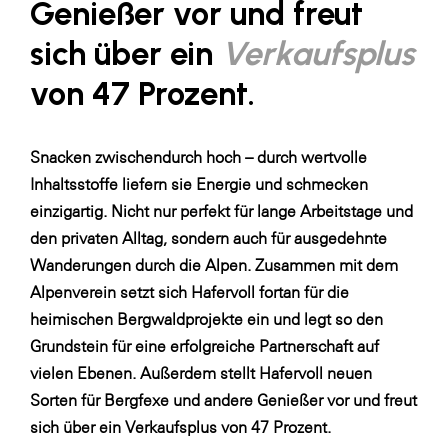
Genießer vor und freut
SERVICE&MORE
sich über ein
Verkaufsplus
SKINUANCE®
von 47 Prozent.
Somfy
Sony DADC
Snacken zwischendurch hoch – durch wertvolle
SPIEGLTEC
Inhaltsstoffe liefern sie Energie und schmecken
STIHL Tirol
einzigartig. Nicht nur perfekt für lange Arbeitstage und
den privaten Alltag, sondern auch für ausgedehnte
Trend Micro
Wanderungen durch die Alpen. Zusammen mit dem
TAG GmbH
Alpenverein
setzt sich
Hafervoll
fortan für die
VALETTA
heimischen Bergwaldprojekte ein und legt so den
Grundstein für eine erfolgreiche Partnerschaft auf
Verband Druck Medien Österreich
vielen Ebenen. Außerdem stellt Hafervoll neuen
Wirtschaftskammer Salzburg
Sorten für Bergfexe und andere Genießer vor und freut
WKS Fachgruppe Fahrzeughandel und
sich über ein Verkaufsplus von 47 Prozent.
Fahrzeugtechnik