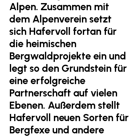
LAT Nitrogen
Alpen. Zusammen mit
Libro
dem Alpenverein setzt
Lidl Österreich
sich Hafervoll fortan für
Die Menü-Manufaktur
die heimischen
MTH Retail Group
Bergwaldprojekte ein und
OMV
legt so den Grundstein für
OptimaMed
eine erfolgreiche
PAGRO
Partnerschaft auf vielen
PHH Rechtsanwält:innen
Ebenen. Außerdem stellt
Primark
Salesforce
Hafervoll neuen Sorten für
sebamed
Bergfexe und andere
SeneCura