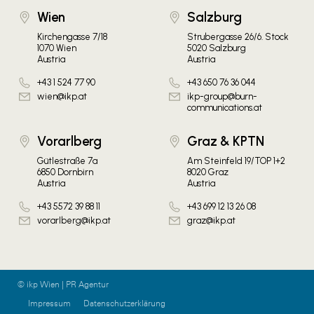
Wien
Salzburg
Kirchengasse 7/18
Strubergasse 26/6. Stock
1070 Wien
5020 Salzburg
Austria
Austria
+43 1 524 77 90
+43 650 76 36 044
wien@ikp.at
ikp-group@burn-
communications.at
Vorarlberg
Graz & KPTN
Gütlestraße 7a
Am Steinfeld 19/TOP 1+2
6850 Dornbirn
8020 Graz
Austria
Austria
+43 5572 39 88 11
+43 699 12 13 26 08
vorarlberg@ikp.at
graz@ikp.at
© ikp Wien | PR Agentur
Impressum
Datenschutzerklärung