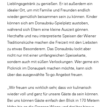
Lieblingsgetränk zu genießen. Er ist außerdem ein
WKS Fachgruppe Finanzdienstleister
idealer Ort, um mit Familie und Freunden endlich
wieder gemütlich beisammen sein zu können. Kinder
WK UBIT
können sich am Donaubräu-Spielplatz austoben,
Zühlke
während sich Eltern eine kleine Auszeit gönnen.
Media
Herzhafte und neu interpretierte Speisen der Wiener
Traditionsküche machen die Freizeit mit den Liebsten
zu etwas Besonderem. Das Donaubräu lockt aber
nicht nur mit einer umfangreichen Speisekarte,
sondern auch mit süßen Verlockungen. Wer gerne ein
Picknick im Donaupark machen möchte, kann sich
über das ausgewählte To-go Angebot freuen.
„Wir freuen uns wirklich sehr, dass wir kulinarisch
wieder voll und ganz für unsere Gäste da sein können.
Bei uns können Gäste einfach den Blick in 170 Metern
Höhe bis an die Grenzen Wiens und darüber hinaus