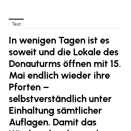
Blaguss
Bundesverband Sonnenschutztechnik
Text
Cineplexx
In wenigen Tagen ist es
Colmobil Austria
Controller Institut
soweit und die Lokale des
Darbo
Donauturms öffnen mit 15.
Designer Outlets Parndorf und Salzburg
Mai endlich wieder ihre
DOMOFERM
Pforten –
Essity
selbstverständlich unter
EY
Einhaltung sämtlicher
FG UBIT Salzburg
Auflagen. Damit das
foodaffairs