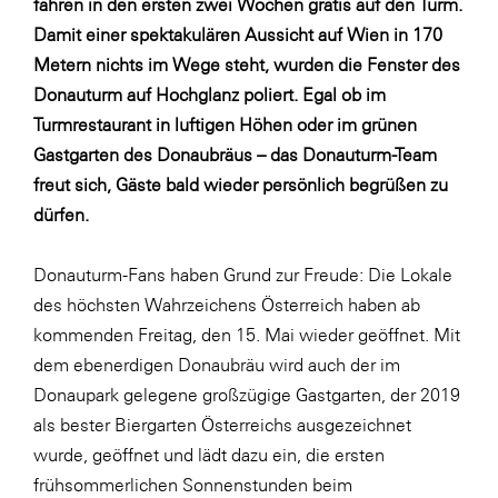
fahren in den ersten zwei Wochen gratis auf den Turm.
SERVICE&MORE
Damit einer spektakulären Aussicht auf Wien in 170
Metern nichts im Wege steht, wurden die Fenster des
SKINUANCE®
Donauturm auf Hochglanz poliert. Egal ob im
Somfy
Turmrestaurant in luftigen Höhen oder im grünen
Sony DADC
Gastgarten des Donaubräus – das Donauturm-Team
freut sich, Gäste bald wieder persönlich begrüßen zu
SPIEGLTEC
dürfen.
STIHL Tirol
Trend Micro
Donauturm-Fans haben Grund zur Freude: Die Lokale
des höchsten Wahrzeichens Österreich haben ab
TAG GmbH
kommenden Freitag, den 15. Mai wieder geöffnet. Mit
VALETTA
dem ebenerdigen Donaubräu wird auch der im
Verband Druck Medien Österreich
Donaupark gelegene großzügige Gastgarten, der 2019
als bester Biergarten Österreichs ausgezeichnet
Wirtschaftskammer Salzburg
wurde, geöffnet und lädt dazu ein, die ersten
WKS Fachgruppe Fahrzeughandel und
frühsommerlichen Sonnenstunden beim
Fahrzeugtechnik