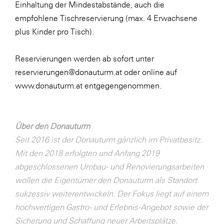
Einhaltung der Mindestabstände, auch die
empfohlene Tischreservierung (max. 4 Erwachsene
plus Kinder pro Tisch).
Reservierungen werden ab sofort unter
reservierungen@donauturm.at oder online auf
www.donauturm.at entgegengenommen.
Über den Donauturm
Seit 2016 ist der Donauturm gänzlich im Privatbesitz.
Mit den 2018 erfolgten und Anfang 2019
abgeschlossenen Umbau- und Renovierungsarbeiten
wollen die Eigentümer den Donauturm als Standort
sukzessiv weiterentwickeln. Der Fokus liegt auf einem
hochwertigen Gastro- und Erlebnis-Angebot sowie der
Sicherung und Schaffung neuer Arbeitsplätze.