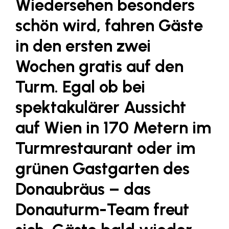
Wiedersehen besonders
Fressnapf
schön wird, fahren Gäste
FRoSTA
FV Energierohstoff & Kraftstoff
in den ersten zwei
Gardena
Wochen gratis auf den
Gas Connect Austria
Turm. Egal ob bei
GBV - Verband gemeinnütziger
spektakulärer Aussicht
Bauvereinigungen
auf Wien in 170 Metern im
Getzner Werkstoffe
Heimat Österreich
Turmrestaurant oder im
ikp
grünen Gastgarten des
Johnson & Johnson
Donaubräus – das
JELD-WEN DANA
Donauturm-Team freut
kosaplaner