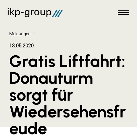
Meldungen
/
13.05.2020
Gratis Liftfahrt:
Meldungen
Donauturm
AKTUELLES
sorgt für
ACO
ALEX Krems
Wiedersehensfr
Amazon Web Services
eude
Artweger
AustroCel Hallein