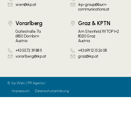
wien@ikp.at
ikp-group@burn-
communications.at
Vorarlberg
Graz & KPTN
Gütlestraße 7a
Am Steinfeld 19/TOP 1+2
6850 Dornbirn
8020 Graz
Austria
Austria
+43 5572 39 88 11
+43 699 12 13 26 08
vorarlberg@ikp.at
graz@ikp.at
© ikp Wien | PR Agentur
Impressum
Datenschutzerklärung