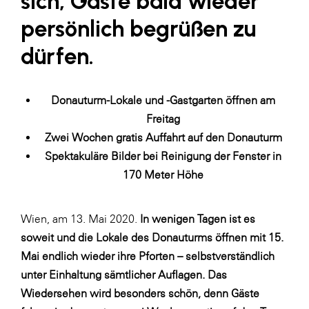
sich, Gäste bald wieder
LAT Nitrogen
persönlich begrüßen zu
Libro
dürfen.
Lidl Österreich
Die Menü-Manufaktur
Donauturm-Lokale und -Gastgarten öffnen am
MTH Retail Group
Freitag
OMV
Zwei Wochen gratis Auffahrt auf den Donauturm
OptimaMed
Spektakuläre Bilder bei Reinigung der Fenster in
170 Meter Höhe
PAGRO
PHH Rechtsanwält:innen
Wien, am 13. Mai 2020.
In wenigen Tagen ist es
Primark
soweit und die Lokale des Donauturms öffnen mit 15.
Salesforce
Mai endlich wieder ihre Pforten – selbstverständlich
unter Einhaltung sämtlicher Auflagen. Das
sebamed
Wiedersehen wird besonders schön, denn Gäste
SeneCura