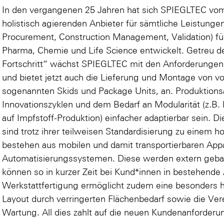
In den vergangenen 25 Jahren hat sich SPIEGLTEC vom
holistisch agierenden Anbieter für sämtliche Leistung
Procurement, Construction Management, Validation) fü
Pharma, Chemie und Life Science entwickelt. Getreu 
Fortschritt“ wächst SPIEGLTEC mit den Anforderungen
und bietet jetzt auch die Lieferung und Montage von vo
sogenannten Skids und Package Units, an. Produktion
Innovationszyklen und dem Bedarf an Modularität (z.B. 
auf Impfstoff-Produktion) einfacher adaptierbar sein.
sind trotz ihrer teilweisen Standardisierung zu einem h
bestehen aus mobilen und damit transportierbaren App
Automatisierungssystemen. Diese werden extern gebaut,
können so in kurzer Zeit bei Kund*innen in bestehende 
Werkstattfertigung ermöglicht zudem eine besonders ho
Layout durch verringerten Flächenbedarf sowie die Ve
Wartung. All dies zahlt auf die neuen Kundenanforderun