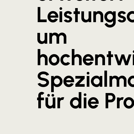
Leistungs
um
hochentwi
Spezialm
für die Pr