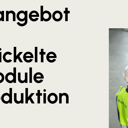
angebot
ckelte
odule
oduktion