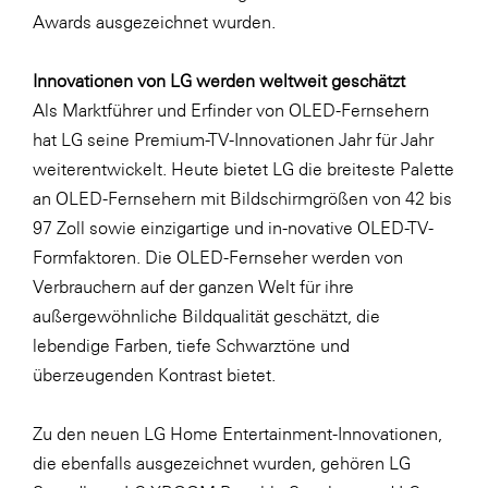
Awards ausgezeichnet wurden.
SERVICE&MORE
SKINUANCE®
Innovationen von LG werden weltweit geschätzt
Als Marktführer und Erfinder von OLED-Fernsehern
Somfy
hat LG seine Premium-TV-Innovationen Jahr für Jahr
Sony DADC
weiterentwickelt. Heute bietet LG die breiteste Palette
SPIEGLTEC
an OLED-Fernsehern mit Bildschirmgrößen von 42 bis
97 Zoll sowie einzigartige und in-novative OLED-TV-
STIHL Tirol
Formfaktoren. Die OLED-Fernseher werden von
Trend Micro
Verbrauchern auf der ganzen Welt für ihre
TAG GmbH
außergewöhnliche Bildqualität geschätzt, die
lebendige Farben, tiefe Schwarztöne und
VALETTA
überzeugenden Kontrast bietet.
Verband Druck Medien Österreich
Wirtschaftskammer Salzburg
Zu den neuen LG Home Entertainment-Innovationen,
die ebenfalls ausgezeichnet wurden, gehören LG
WKS Fachgruppe Fahrzeughandel und
Fahrzeugtechnik