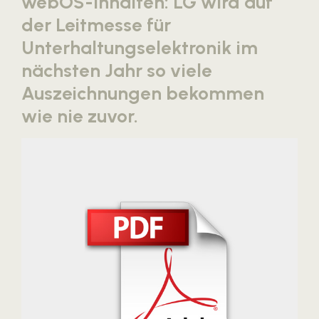
webOS-Inhalten: LG wird auf
Blaguss
der Leitmesse für
Bundesverband Sonnenschutztechnik
Unterhaltungselektronik im
nächsten Jahr so viele
Cineplexx
Auszeichnungen bekommen
Colmobil Austria
wie nie zuvor.
Controller Institut
Darbo
Designer Outlets Parndorf und Salzburg
DOMOFERM
Essity
EY
FG UBIT Salzburg
foodaffairs