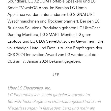
Soundbars, LG XBOOM Portable Speakers und LG
Smart TV webOS Apps. Im Bereich LG Home
WKS Fachgruppe Finanzdienstleister
Appliance wurden unter anderem LG SIGNATURE
WK UBIT
Waschmaschinen und Trockner prämiert. Bei den LG
Zühlke
Business Solutions-Produkten gehören LG UltraGear
Gaming Monitore, LG SMART Monitor, LG gram
Media
Laptops und LG CLOi ServeBot zu den Gewinnern. Die
vollständige Liste und Details zu den Empfängern des
CES 2024 Innovation Award von LG werden auf der
CES am 7. Januar 2024 bekannt gegeben.
###
Über LG Electronics, Inc.
LG Electronics Inc. ist ein globaler Innovator im
Bereich Technologie und Unterhaltungselektronik mit
Niederlassungen in fast jedem Land und mehr als