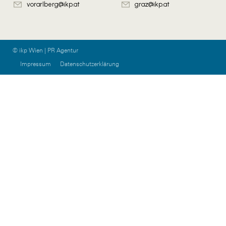
vorarlberg@ikp.at
graz@ikp.at
© ikp Wien | PR Agentur
Impressum
Datenschutzerklärung