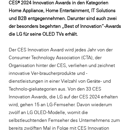
CES® 2024 Innovation Awards in den Kategorien
LAT Nitrogen
Home Appliance, Home Entertainment, IT Solutions
Libro
und B2B entgegennehmen. Darunter sind auch zwei
Lidl Österreich
der besonders begehrten „Best of Innovation“-Awards
die LG für seine OLED TVs erhält.
Die Menü-Manufaktur
MTH Retail Group
Der CES Innovation Award wird jedes Jahr von der
OMV
Consumer Technology Association (CTA), der
Organisation hinter der CES, verliehen und zeichnet
OptimaMed
innovative Ver-braucherprodukte und -
PAGRO
dienstleistungen in einer Vielzahl von Geräte- und
PHH Rechtsanwält:innen
Technolo-giekategorien aus. Von den 33 CES
Innovation Awards, die LG auf der CES 2024 erhalten
Primark
wird, gehen 15 an LG-Fernseher. Davon wiederum
Salesforce
zwölf an LG OLED-Modelle, womit die
sebamed
selbstleuchtenden Fernseher des Unternehmens zum
bereits zwölften Mal in Folge mit CES Innovation
SeneCura