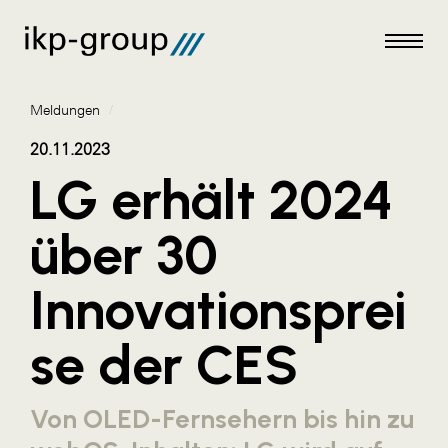
Meldungen
/
20.11.2023
LG erhält 2024
Meldungen
über 30
AKTUELLES
Innovationsprei
ACO
ALEX Krems
se der CES
Amazon Web Services
Artweger
Von OLED-Fernsehern bis hin zu
AustroCel Hallein