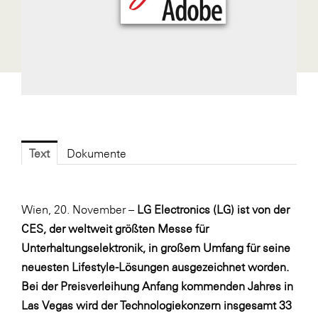
Fressnapf
FRoSTA
FV Energierohstoff & Kraftstoff
Gardena
Gas Connect Austria
GBV - Verband gemeinnütziger
Bauvereinigungen
Text
Dokumente
Getzner Werkstoffe
Heimat Österreich
Wien, 20. November –
LG Electronics (LG) ist von der
ikp
CES, der weltweit größten Messe für
Unterhaltungselektronik, in großem Umfang für seine
Johnson & Johnson
neuesten Lifestyle-Lösungen ausgezeichnet worden.
JELD-WEN DANA
Bei der Preisverleihung Anfang kommenden Jahres in
kosaplaner
Las Vegas wird der Technologiekonzern insgesamt 33