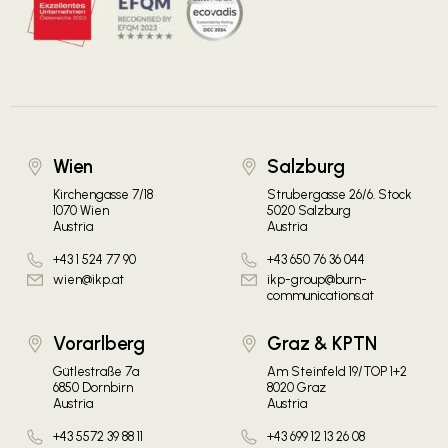
Wien
Salzburg
Kirchengasse 7/18
Strubergasse 26/6. Stock
1070 Wien
5020 Salzburg
Austria
Austria
+43 1 524 77 90
+43 650 76 36 044
wien@ikp.at
ikp-group@burn-
communications.at
Vorarlberg
Graz & KPTN
Gütlestraße 7a
Am Steinfeld 19/TOP 1+2
6850 Dornbirn
8020 Graz
Austria
Austria
+43 5572 39 88 11
+43 699 12 13 26 08