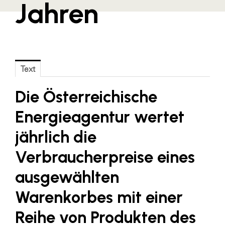
Jahren
Blaguss
Bundesverband Sonnenschutztechnik
Cineplexx
Colmobil Austria
Text
Controller Institut
Die Österreichische
Darbo
Energieagentur wertet
Designer Outlets Parndorf und Salzburg
jährlich die
DOMOFERM
Verbraucherpreise eines
Essity
ausgewählten
EY
Warenkorbes mit einer
FG UBIT Salzburg
foodaffairs
Reihe von Produkten des