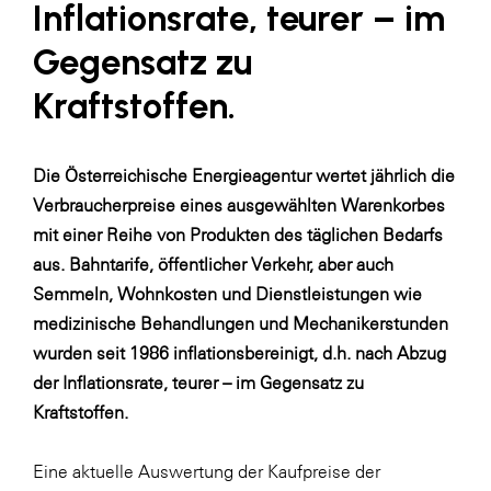
Inflationsrate, teurer – im
LAT Nitrogen
Gegensatz zu
Libro
Lidl Österreich
Kraftstoffen.
Die Menü-Manufaktur
MTH Retail Group
Die Österreichische Energieagentur wertet jährlich die
Verbraucherpreise eines ausgewählten Warenkorbes
OMV
mit einer Reihe von Produkten des täglichen Bedarfs
OptimaMed
aus. Bahntarife, öffentlicher Verkehr, aber auch
PAGRO
Semmeln, Wohnkosten und Dienstleistungen wie
medizinische Behandlungen und Mechanikerstunden
PHH Rechtsanwält:innen
wurden seit 1986 inflationsbereinigt, d.h. nach Abzug
Primark
der Inflationsrate, teurer – im Gegensatz zu
Salesforce
Kraftstoffen.
sebamed
Eine aktuelle Auswertung der Kaufpreise der
SeneCura