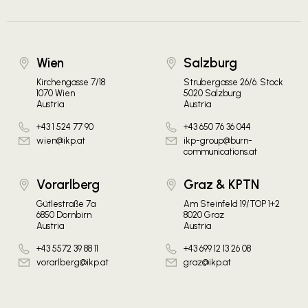
Wien
Salzburg
Kirchengasse 7/18
Strubergasse 26/6. Stock
1070 Wien
5020 Salzburg
Austria
Austria
+43 1 524 77 90
+43 650 76 36 044
wien@ikp.at
ikp-group@burn-
communications.at
Vorarlberg
Graz & KPTN
Gütlestraße 7a
Am Steinfeld 19/TOP 1+2
6850 Dornbirn
8020 Graz
Austria
Austria
+43 5572 39 88 11
+43 699 12 13 26 08
vorarlberg@ikp.at
graz@ikp.at