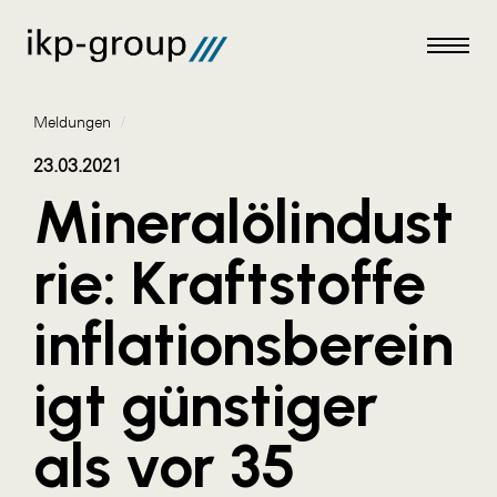
Meldungen
/
23.03.2021
Mineralölindust
Meldungen
rie: Kraftstoffe
AKTUELLES
inflationsberein
ACO
ALEX Krems
igt günstiger
Amazon Web Services
als vor 35
Artweger
AustroCel Hallein