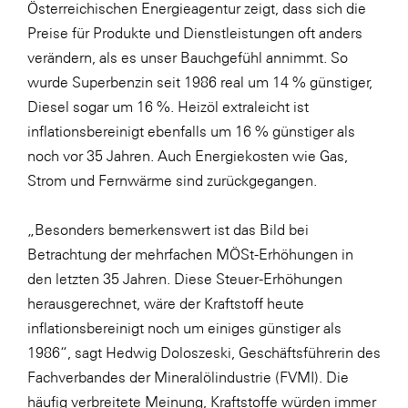
Österreichischen Energieagentur zeigt, dass sich die
SERVICE&MORE
Preise für Produkte und Dienstleistungen oft anders
verändern, als es unser Bauchgefühl annimmt. So
SKINUANCE®
wurde Superbenzin seit 1986 real um 14 % günstiger,
Somfy
Diesel sogar um 16 %. Heizöl extraleicht ist
Sony DADC
inflationsbereinigt ebenfalls um 16 % günstiger als
noch vor 35 Jahren. Auch Energiekosten wie Gas,
SPIEGLTEC
Strom und Fernwärme sind zurückgegangen.
STIHL Tirol
Trend Micro
„Besonders bemerkenswert ist das Bild bei
Betrachtung der mehrfachen MÖSt-Erhöhungen in
TAG GmbH
den letzten 35 Jahren. Diese Steuer-Erhöhungen
VALETTA
herausgerechnet, wäre der Kraftstoff heute
Verband Druck Medien Österreich
inflationsbereinigt noch um einiges günstiger als
1986“, sagt Hedwig Doloszeski, Geschäftsführerin des
Wirtschaftskammer Salzburg
Fachverbandes der Mineralölindustrie (FVMI). Die
WKS Fachgruppe Fahrzeughandel und
häufig verbreitete Meinung, Kraftstoffe würden immer
Fahrzeugtechnik