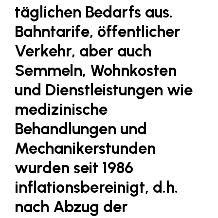
Fressnapf
täglichen Bedarfs aus.
FRoSTA
Bahntarife, öffentlicher
FV Energierohstoff & Kraftstoff
Verkehr, aber auch
Gardena
Semmeln, Wohnkosten
Gas Connect Austria
und Dienstleistungen wie
GBV - Verband gemeinnütziger
Bauvereinigungen
medizinische
Getzner Werkstoffe
Behandlungen und
Heimat Österreich
Mechanikerstunden
ikp
wurden seit 1986
Johnson & Johnson
inflationsbereinigt, d.h.
JELD-WEN DANA
nach Abzug der
kosaplaner