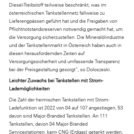
Diesel-Treibstoff teilweise beschränkt, was im
WKS Fachgruppe Finanzdienstleister
österreichischen Tankstellennetz fallweise zu
Lieferengpässen geführt hat und die Freigaben von
WK UBIT
Pflichtnotstandsreserven notwendig gemacht hat, um
Zühlke
die Versorgung sicherzustellen. Die Mineralölindustrie
Media
und der Tankstellenmarkt in Österreich haben auch in
diesen herausfordernden Zeiten auf
Versorgungssicherheit und umfassende Transparenz
bei der Preisgestaltung gesorgt“, so Doloszeski.
Leichter Zuwachs bei Tankstellen mit Strom-
Lademöglichkeiten
Die Zahl der heimischen Tankstellen mit Strom-
Ladefunktion ist 2022 von 84 auf 107 angestiegen, 53
davon sind Major-Branded Tankstellen. An 111
Tankstellen, davon 84 Major-Branded
Servicestationen, kann CNG (Erdgas) getankt werden,