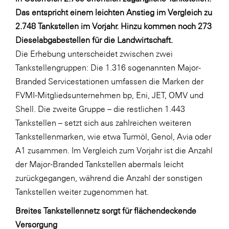
Fressnapf
Das entspricht einem leichten Anstieg im Vergleich zu
FRoSTA
2.748 Tankstellen im Vorjahr. Hinzu kommen noch 273
Dieselabgabestellen für die Landwirtschaft.
FV Energierohstoff & Kraftstoff
Die Erhebung unterscheidet zwischen zwei
Gardena
Tankstellengruppen: Die 1.316 sogenannten Major-
Gas Connect Austria
Branded Servicestationen umfassen die Marken der
FVMI-Mitgliedsunternehmen bp, Eni, JET, OMV und
GBV - Verband gemeinnütziger
Bauvereinigungen
Shell. Die zweite Gruppe – die restlichen 1.443
Tankstellen – setzt sich aus zahlreichen weiteren
Getzner Werkstoffe
Tankstellenmarken, wie etwa Turmöl, Genol, Avia oder
Heimat Österreich
A1 zusammen. Im Vergleich zum Vorjahr ist die Anzahl
ikp
der Major-Branded Tankstellen abermals leicht
zurückgegangen, während die Anzahl der sonstigen
Johnson & Johnson
Tankstellen weiter zugenommen hat.
JELD-WEN DANA
Breites Tankstellennetz sorgt für flächendeckende
kosaplaner
Versorgung