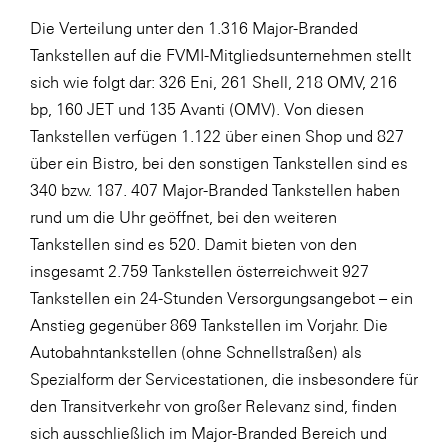
LAT Nitrogen
Die Verteilung unter den 1.316 Major-Branded
Libro
Tankstellen auf die FVMI-Mitgliedsunternehmen stellt
sich wie folgt dar: 326 Eni, 261 Shell, 218 OMV, 216
Lidl Österreich
bp, 160 JET und 135 Avanti (OMV). Von diesen
Die Menü-Manufaktur
Tankstellen verfügen 1.122 über einen Shop und 827
MTH Retail Group
über ein Bistro, bei den sonstigen Tankstellen sind es
340 bzw. 187. 407 Major-Branded Tankstellen haben
OMV
rund um die Uhr geöffnet, bei den weiteren
OptimaMed
Tankstellen sind es 520. Damit bieten von den
PAGRO
insgesamt 2.759 Tankstellen österreichweit 927
Tankstellen ein 24-Stunden Versorgungsangebot – ein
PHH Rechtsanwält:innen
Anstieg gegenüber 869 Tankstellen im Vorjahr. Die
Primark
Autobahntankstellen (ohne Schnellstraßen) als
Salesforce
Spezialform der Servicestationen, die insbesondere für
den Transitverkehr von großer Relevanz sind, finden
sebamed
sich ausschließlich im Major-Branded Bereich und
SeneCura