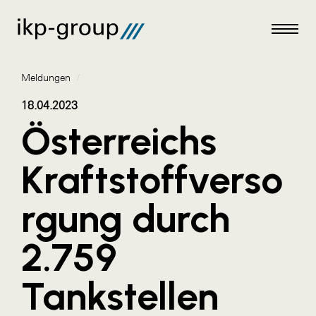
Meldungen
/
18.04.2023
Österreichs
Meldungen
Kraftstoffverso
AKTUELLES
rgung durch
ACO
ALEX Krems
2.759
Amazon Web Services
Tankstellen
Artweger
AustroCel Hallein