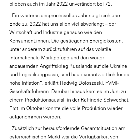
blieben auch im Jahr 2022 unverändert bei 72.
SERVICE&MORE
„Ein weiteres anspruchsvolles Jahr neigt sich dem
SKINUANCE®
Ende zu. 2022 hat uns allen viel abverlangt – der
Somfy
Wirtschaft und Industrie genauso wie den
Konsument:innen. Die gestiegenen Energiekosten,
Sony DADC
unter anderem zurückzuführen auf das volatile
SPIEGLTEC
internationale Marktgefüge und den weiter
STIHL Tirol
andauernden Angriffskrieg Russlands auf die Ukraine
und Logistikengpässe, sind hauptverantwortlich für die
Trend Micro
hohe Inflation“, erklärt Hedwig Doloszeski, FVMI-
TAG GmbH
Geschäftsführerin. Darüber hinaus kam es im Juni zu
VALETTA
einem Produktionsausfall in der Raffinerie Schwechat.
Erst im Oktober konnte die volle Produktion wieder
Verband Druck Medien Österreich
aufgenommen werden.
Wirtschaftskammer Salzburg
„Zusätzlich zur herausfordernde Gesamtsituation am
WKS Fachgruppe Fahrzeughandel und
österreichischen Markt war die Verfügbarkeit von
Fahrzeugtechnik