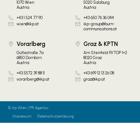
1070 Wien
5020 Salzburg
Austria
Austria
+43 1 524 77 90
+43 650 76 36 044
wien@ikp.at
ikp-group@burn-
communications.at
Vorarlberg
Graz & KPTN
Gütlestraße 7a
Am Steinfeld 19/TOP 1+2
6850 Dornbirn
8020 Graz
Austria
Austria
+43 5572 39 88 11
+43 699 12 13 26 08
vorarlberg@ikp.at
graz@ikp.at
© ikp Wien | PR Agentur
Impressum
Datenschutzerklärung