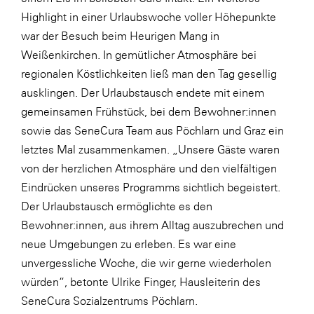
Highlight in einer Urlaubswoche voller Höhepunkte
WKS Fachgruppe Finanzdienstleister
war der Besuch beim Heurigen Mang in
WK UBIT
Weißenkirchen. In gemütlicher Atmosphäre bei
regionalen Köstlichkeiten ließ man den Tag gesellig
Zühlke
ausklingen. Der Urlaubstausch endete mit einem
Media
gemeinsamen Frühstück, bei dem Bewohner:innen
sowie das SeneCura Team aus Pöchlarn und Graz ein
letztes Mal zusammenkamen. „Unsere Gäste waren
von der herzlichen Atmosphäre und den vielfältigen
Eindrücken unseres Programms sichtlich begeistert.
Der Urlaubstausch ermöglichte es den
Bewohner:innen, aus ihrem Alltag auszubrechen und
neue Umgebungen zu erleben. Es war eine
unvergessliche Woche, die wir gerne wiederholen
würden“, betonte Ulrike Finger, Hausleiterin des
SeneCura Sozialzentrums Pöchlarn.