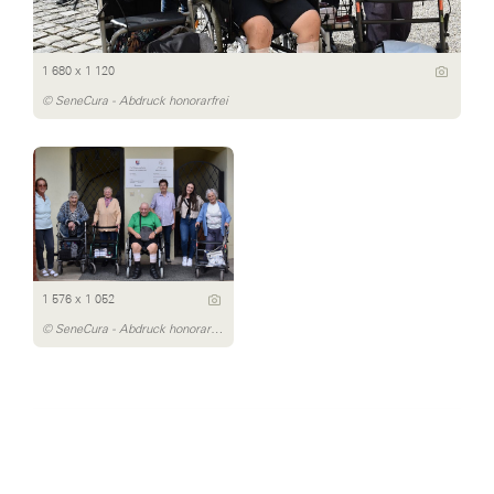
1 680 x 1 120
© SeneCura - Abdruck honorarfrei
1 576 x 1 052
© SeneCura - Abdruck honorarfrei