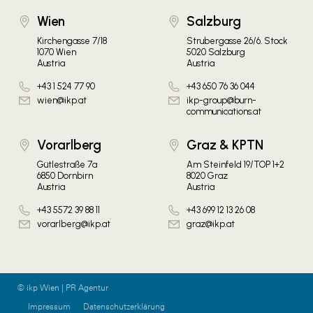
Wien
Salzburg
Kirchengasse 7/18
Strubergasse 26/6. Stock
1070 Wien
5020 Salzburg
Austria
Austria
+43 1 524 77 90
+43 650 76 36 044
wien@ikp.at
ikp-group@burn-
communications.at
Vorarlberg
Graz & KPTN
Gütlestraße 7a
Am Steinfeld 19/TOP 1+2
6850 Dornbirn
8020 Graz
Austria
Austria
+43 5572 39 88 11
+43 699 12 13 26 08
vorarlberg@ikp.at
graz@ikp.at
© ikp Wien | PR Agentur
Impressum
Datenschutzerklärung