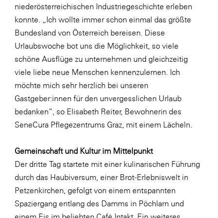
niederösterreichischen Industriegeschichte erleben
SERVICE&MORE
konnte. „Ich wollte immer schon einmal das größte
SKINUANCE®
Bundesland von Österreich bereisen. Diese
Urlaubswoche bot uns die Möglichkeit, so viele
Somfy
schöne Ausflüge zu unternehmen und gleichzeitig
Sony DADC
viele liebe neue Menschen kennenzulernen. Ich
SPIEGLTEC
möchte mich sehr herzlich bei unseren
Gastgeber:innen für den unvergesslichen Urlaub
STIHL Tirol
bedanken“, so Elisabeth Reiter, Bewohnerin des
Trend Micro
SeneCura Pflegezentrums Graz, mit einem Lächeln.
TAG GmbH
Gemeinschaft und Kultur im Mittelpunkt
VALETTA
Der dritte Tag startete mit einer kulinarischen Führung
Verband Druck Medien Österreich
durch das Haubiversum, einer Brot-Erlebniswelt in
Wirtschaftskammer Salzburg
Petzenkirchen, gefolgt von einem entspannten
Spaziergang entlang des Damms in Pöchlarn und
WKS Fachgruppe Fahrzeughandel und
einem Eis im beliebten Café Intakt. Ein weiteres
Fahrzeugtechnik