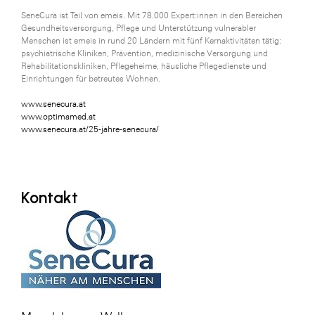
SeneCura ist Teil von emeis. Mit 78.000 Expert:innen in den Bereichen
Gesundheitsversorgung, Pflege und Unterstützung vulnerabler
Menschen ist emeis in rund 20 Ländern mit fünf Kernaktivitäten tätig:
psychiatrische Kliniken, Prävention, medizinische Versorgung und
Rehabilitationskliniken, Pflegeheime, häusliche Pflegedienste und
Einrichtungen für betreutes Wohnen.
www.senecura.at
www.optimamed.at
www.senecura.at/25-jahre-senecura/
Kontakt