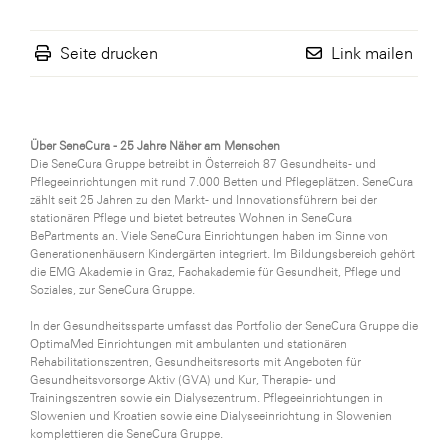
Seite drucken
Link mailen
Über SeneCura - 25 Jahre Näher am Menschen
Die SeneCura Gruppe betreibt in Österreich 87 Gesundheits- und
Pflegeeinrichtungen mit rund 7.000 Betten und Pflegeplätzen. SeneCura
zählt seit 25 Jahren zu den Markt- und Innovationsführern bei der
stationären Pflege und bietet betreutes Wohnen in SeneCura
BePartments an. Viele SeneCura Einrichtungen haben im Sinne von
Generationenhäusern Kindergärten integriert. Im Bildungsbereich gehört
die EMG Akademie in Graz, Fachakademie für Gesundheit, Pflege und
Soziales, zur SeneCura Gruppe.
In der Gesundheitssparte umfasst das Portfolio der SeneCura Gruppe die
OptimaMed Einrichtungen mit ambulanten und stationären
Rehabilitationszentren, Gesundheitsresorts mit Angeboten für
Gesundheitsvorsorge Aktiv (GVA) und Kur, Therapie- und
Trainingszentren sowie ein Dialysezentrum. Pflegeeinrichtungen in
Slowenien und Kroatien sowie eine Dialyseeinrichtung in Slowenien
komplettieren die SeneCura Gruppe.