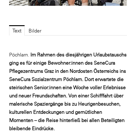
Fressnapf
FRoSTA
FV Energierohstoff & Kraftstoff
Text
Bilder
Gardena
Gas Connect Austria
Pöchlarn.
Im Rahmen des diesjährigen Urlaubstauschs
GBV - Verband gemeinnütziger
Bauvereinigungen
ging es für einige Bewohner:innen des SeneCura
Pflegezentrums Graz in den Nordosten Österreichs ins
Getzner Werkstoffe
SeneCura Sozialzentrum Pöchlarn. Dort erwartete die
Heimat Österreich
steirischen Senior:innen eine Woche voller Erlebnisse
ikp
und neuer Freundschaften. Von einer Schifffahrt über
malerische Spaziergänge bis zu Heurigenbesuchen,
Johnson & Johnson
kulturellen Entdeckungen und gemütlichen
JELD-WEN DANA
Momenten – die Reise hinterließ bei allen Beteiligten
kosaplaner
bleibende Eindrücke.