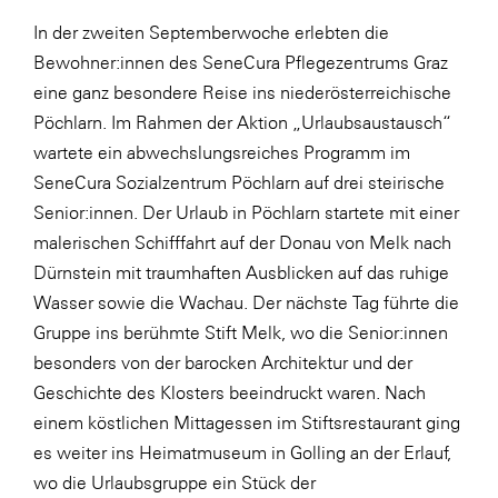
LAT Nitrogen
In der zweiten Septemberwoche erlebten die
Libro
Bewohner:innen des SeneCura Pflegezentrums Graz
Lidl Österreich
eine ganz besondere Reise ins niederösterreichische
Pöchlarn. Im Rahmen der Aktion „Urlaubsaustausch“
Die Menü-Manufaktur
wartete ein abwechslungsreiches Programm im
MTH Retail Group
SeneCura Sozialzentrum Pöchlarn auf drei steirische
OMV
Senior:innen. Der Urlaub in Pöchlarn startete mit einer
malerischen Schifffahrt auf der Donau von Melk nach
OptimaMed
Dürnstein mit traumhaften Ausblicken auf das ruhige
PAGRO
Wasser sowie die Wachau. Der nächste Tag führte die
PHH Rechtsanwält:innen
Gruppe ins berühmte Stift Melk, wo die Senior:innen
besonders von der barocken Architektur und der
Primark
Geschichte des Klosters beeindruckt waren. Nach
Salesforce
einem köstlichen Mittagessen im Stiftsrestaurant ging
sebamed
es weiter ins Heimatmuseum in Golling an der Erlauf,
wo die Urlaubsgruppe ein Stück der
SeneCura