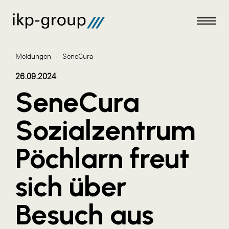
Meldungen
/
SeneCura
26.09.2024
SeneCura
Meldungen
Sozialzentrum
AKTUELLES
Pöchlarn freut
ACO
ALEX Krems
sich über
Amazon Web Services
Besuch aus
Artweger
AustroCel Hallein