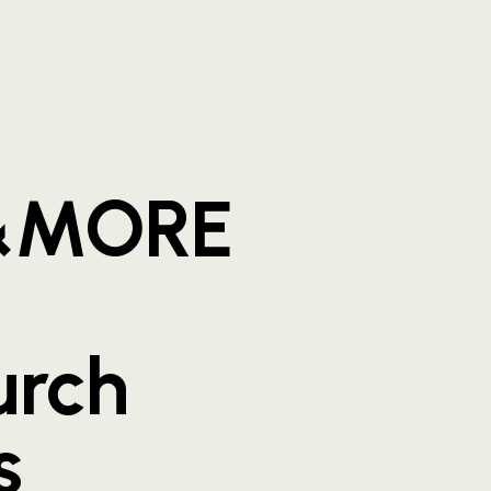
&MORE
urch
s