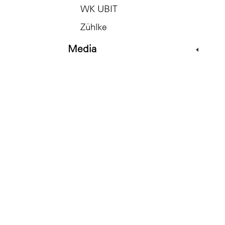
WK UBIT
Zühlke
Media