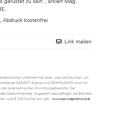
s gerüstet zu sein“, erklärt Mag.
RE.
, Abdruck kostenfrei
Link mailen
telständischen Unternehmen alles, was sie brauchen, um
euten Verbände GARANT Austria und WOHNUNION sind mit
 der österreichischen Einrichtungsbranche. Der
 des Gesamtmarktes. Insgesamt beschäftigen die Betriebe
ren rund 8.230 Küchen pro Jahr.
www.serviceandmore.at