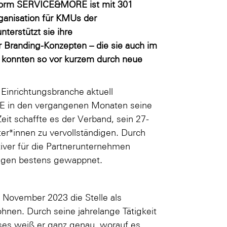
attform SERVICE&MORE
ist mit 301
rganisation für KMUs der
terstützt sie ihre
 Branding-Konzepten – die sie auch im
en konnten so vor kurzem durch neue
Einrichtungsbranche aktuell
ORE in den vergangenen Monaten seine
Zeit schaffte es der Verband, sein 27-
er*innen zu vervollständigen. Durch
er für die Partnerunternehmen
ungen bestens gewappnet.
 November 2023 die Stelle als
n. Durch seine jahrelange Tätigkeit
ses weiß er ganz genau, worauf es