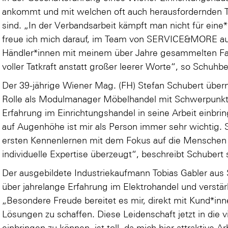
ankommt und mit welchen oft auch herausfordernden 
sind. „In der Verbandsarbeit kämpft man nicht für eine*
freue ich mich darauf, im Team von SERVICE&MORE auc
Händler*innen mit meinem über Jahre gesammelten Fac
voller Tatkraft anstatt großer leerer Worte“, so Schuhb
Der 39-jährige Wiener Mag. (FH) Stefan Schubert ü
Rolle als Modulmanager Möbelhandel mit Schwerpunkt 
Erfahrung im Einrichtungshandel in seine Arbeit einbri
auf Augenhöhe ist mir als Person immer sehr wichti
ersten Kennenlernen mit dem Fokus auf die Menschen 
individuelle Expertise überzeugt“, beschreibt Schubert 
Der ausgebildete Industriekaufmann Tobias Gabler aus S
über jahrelange Erfahrung im Elektrohandel und verstär
„Besondere Freude bereitet es mir, direkt mit Kund*inne
Lösungen zu schaffen. Diese Leidenschaft jetzt in die
einbringen zu können, ist toll, da mich hier attraktive