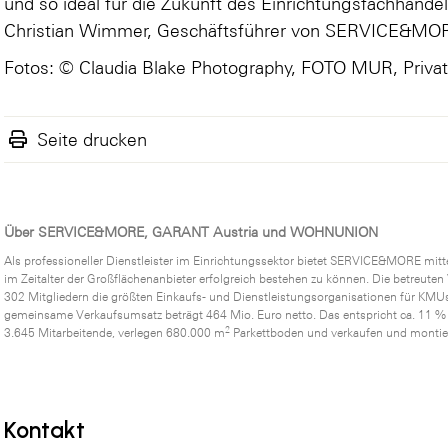
und so ideal für die Zukunft des Einrichtungsfachhandel
Christian Wimmer, Geschäftsführer von SERVICE&MO
Fotos: © Claudia Blake Photography, FOTO MUR, Privat
Seite drucken
Über SERVICE&MORE, GARANT Austria und WOHNUNION
Als professioneller Dienstleister im Einrichtungssektor bietet SERVICE&MORE mit
im Zeitalter der Großflächenanbieter erfolgreich bestehen zu können. Die betr
302 Mitgliedern die größten Einkaufs- und Dienstleistungsorganisationen für KMUs
gemeinsame Verkaufsumsatz beträgt 464 Mio. Euro netto. Das entspricht ca. 11 %
2
3.645 Mitarbeitende, verlegen 680.000 m
Parkettboden und verkaufen und montie
Kontakt