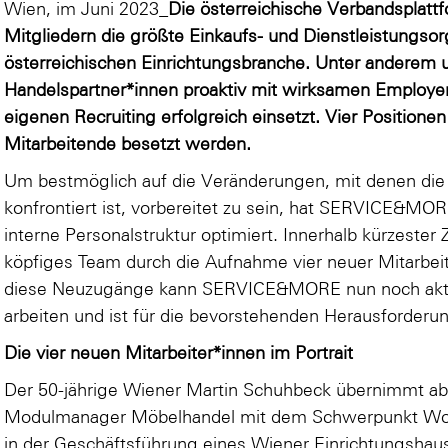
Wien, im Juni 2023_
Die österreichische Verbandspl
Mitgliedern die größte Einkaufs- und Dienstleistungso
österreichischen Einrichtungsbranche. Unter anderem un
Handelspartner*innen proaktiv mit wirksamen Employer
eigenen Recruiting erfolgreich einsetzt. Vier Position
Mitarbeitende besetzt werden.
Um bestmöglich auf die Veränderungen, mit denen die 
konfrontiert ist, vorbereitet zu sein, hat SERVICE&M
interne Personalstruktur optimiert. Innerhalb kürzester 
köpfiges Team durch die Aufnahme vier neuer Mitarbeit
diese Neuzugänge kann SERVICE&MORE nun noch aktiv
arbeiten und ist für die bevorstehenden Herausforder
Die vier neuen Mitarbeiter*innen im Portrait
Der 50-jährige Wiener Martin Schuhbeck übernimmt ab
Modulmanager Möbelhandel mit dem Schwerpunkt Wohne
in der Geschäftsführung eines Wiener Einrichtungshau