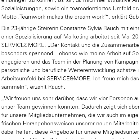
Sozialleistungen, sowie ein teamorientiertes Umfeld 
Motto ‚Teamwork makes the dream work‘“, erklärt Gabl
Die 23-jährige Steirerin Constanze Sylvia Rauch mit e
einer Spezialisierung auf Marketing arbeitet seit Mai 2
SERVICE&MORE. „Der Kontakt und die Zusammenarbeit 
besonders spannend – ebenso wie meine Arbeit auf Soc
engagieren und das Team in der Planung von Kampagne
persönliche und berufliche Weiterentwicklung schätz
Arbeitsumfeld bei SERVICE&MORE. Ich freue mich dara
sammeln“, erzählt Rauch.
„Wir freuen uns sehr darüber, dass wir vier Personen a
unser Team gewinnen konnten. Dadurch zeigt sich aber
für unsere Mitgliedsunternehmen, die wir auch im ei
frischen Herangehensweisen unserer neuen Mitarbeite
dabei helfen, diese Angebote für unsere Mitgliedsunt