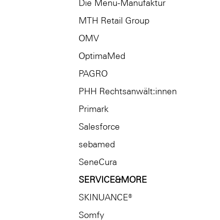
Die Menü-Manufaktur
MTH Retail Group
OMV
OptimaMed
PAGRO
PHH Rechtsanwält:innen
Primark
Salesforce
sebamed
SeneCura
SERVICE&MORE
SKINUANCE®
Somfy