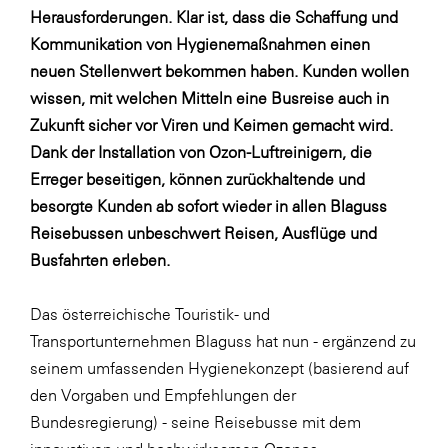
Herausforderungen. Klar ist, dass die Schaffung und
SERVICE&MORE
Kommunikation von Hygienemaßnahmen einen
SKINUANCE®
neuen Stellenwert bekommen haben. Kunden wollen
wissen, mit welchen Mitteln eine Busreise auch in
Somfy
Zukunft sicher vor Viren und Keimen gemacht wird.
Sony DADC
Dank der Installation von Ozon-Luftreinigern, die
SPIEGLTEC
Erreger beseitigen, können zurückhaltende und
besorgte Kunden ab sofort wieder in allen Blaguss
STIHL Tirol
Reisebussen unbeschwert Reisen, Ausflüge und
Trend Micro
Busfahrten erleben.
TAG GmbH
Das österreichische Touristik- und
VALETTA
Transportunternehmen Blaguss hat nun - ergänzend zu
Verband Druck Medien Österreich
seinem umfassenden Hygienekonzept (basierend auf
Wirtschaftskammer Salzburg
den Vorgaben und Empfehlungen der
Bundesregierung) - seine Reisebusse mit dem
WKS Fachgruppe Fahrzeughandel und
Fahrzeugtechnik