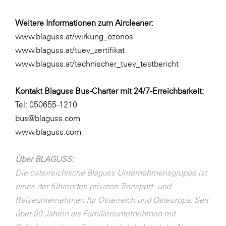
Weitere Informationen zum Aircleaner:
www.blaguss.at/wirkung_ozonos
www.blaguss.at/tuev_zertifikat
www.blaguss.at/technischer_tuev_testbericht
Kontakt Blaguss Bus-Charter mit 24/7-Erreichbarkeit:
Tel: 050655-1210
bus@blaguss.com
www.blaguss.com
Über BLAGUSS:
Die österreichische Blaguss Unternehmensgruppe ist
eines der führenden privaten Transport- und
Reiseunternehmen für Österreich und Osteuropa. Seit
über 90 Jahren als Familienunternehmen mit