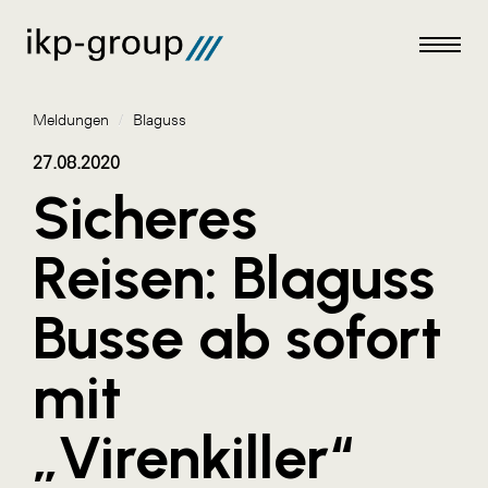
Meldungen
/
Blaguss
27.08.2020
Sicheres
Meldungen
Reisen: Blaguss
AKTUELLES
Busse ab sofort
ACO
ALEX Krems
mit
Amazon Web Services
„Virenkiller“
Artweger
AustroCel Hallein