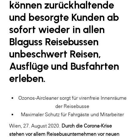
können zurückhaltende
LAT Nitrogen
und besorgte Kunden ab
Libro
Lidl Österreich
sofort wieder in allen
Die Menü-Manufaktur
Blaguss Reisebussen
MTH Retail Group
unbeschwert Reisen,
OMV
Ausflüge und Busfahrten
OptimaMed
erleben.
PAGRO
PHH Rechtsanwält:innen
Ozonos-Aircleaner sorgt für virenfreie Innenräume
Primark
der Reisebusse
Salesforce
Maximaler Schutz für Fahrgäste und Mitarbeiter
sebamed
Wien, 27. August 2020.
Durch die Corona-Krise
stehen vor allem Reisebusunternehmen vor neuen
SeneCura