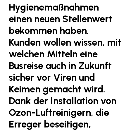
Fressnapf
Hygienemaßnahmen
FRoSTA
einen neuen Stellenwert
FV Energierohstoff & Kraftstoff
bekommen haben.
Gardena
Kunden wollen wissen, mit
Gas Connect Austria
welchen Mitteln eine
GBV - Verband gemeinnütziger
Bauvereinigungen
Busreise auch in Zukunft
Getzner Werkstoffe
sicher vor Viren und
Heimat Österreich
Keimen gemacht wird.
ikp
Dank der Installation von
Johnson & Johnson
Ozon-Luftreinigern, die
JELD-WEN DANA
Erreger beseitigen,
kosaplaner