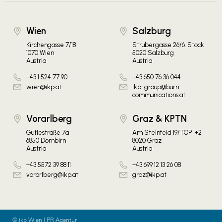
Wien
Salzburg
Kirchengasse 7/18
Strubergasse 26/6. Stock
1070 Wien
5020 Salzburg
Austria
Austria
+43 1 524 77 90
+43 650 76 36 044
wien@ikp.at
ikp-group@burn-
communications.at
Vorarlberg
Graz & KPTN
Gütlestraße 7a
Am Steinfeld 19/TOP 1+2
6850 Dornbirn
8020 Graz
Austria
Austria
+43 5572 39 88 11
+43 699 12 13 26 08
vorarlberg@ikp.at
graz@ikp.at
© ikp Wien | PR Agentur