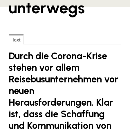
unterwegs
Blaguss
Bundesverband Sonnenschutztechnik
Cineplexx
Colmobil Austria
Text
Controller Institut
Durch die Corona-Krise
Darbo
stehen vor allem
Designer Outlets Parndorf und Salzburg
Reisebusunternehmen vor
DOMOFERM
neuen
Essity
Herausforderungen. Klar
EY
ist, dass die Schaffung
FG UBIT Salzburg
foodaffairs
und Kommunikation von